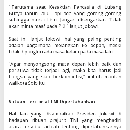
G
o
“‘Terutama saat Kesaktian Pancasila di Lubang
r
Buaya tahun lalu. Tapi ada yang goreng-goreng
e
sehingga muncul isu. Jangan didengarkan. Tidak
n
akan minta maaf pada PKI,” lanjut Jokowi.‎
g
a
n
‎Saat ini, lanjut Jokowi, hal yang paling penting
I
adalah bagaimana melangkah ke depan, meski
s
tidak dipungkiri ada masa kelam pada masa lalu.
u
“Agar menyongsong masa depan lebih baik dan
peristiwa tidak terjadi lagi, maka kita harus jadi
bangsa yang siap berkompetisi,” imbuh mantan
walikota Solo itu.
Satuan Teritorial TNI Dipertahankan
‎Hal lain yang disampaikan Presiden Jokowi di
hadapan ribuan prajurit TNI yang menghadiri
acara tersebut adalah tentang dipertahankannya