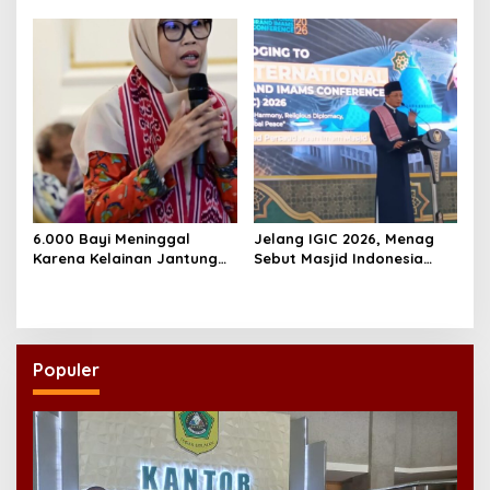
Rentetan Keracunan
PWNU Jambi, Dinilai Simbol
Massal
Regenerasi Kepemimpinan
NU
6.000 Bayi Meninggal
Jelang IGIC 2026, Menag
Karena Kelainan Jantung
Sebut Masjid Indonesia
Bawaan, DPR Desak
Dikagumi Dunia
Pemerataan Operasi
Jantung Anak
Populer