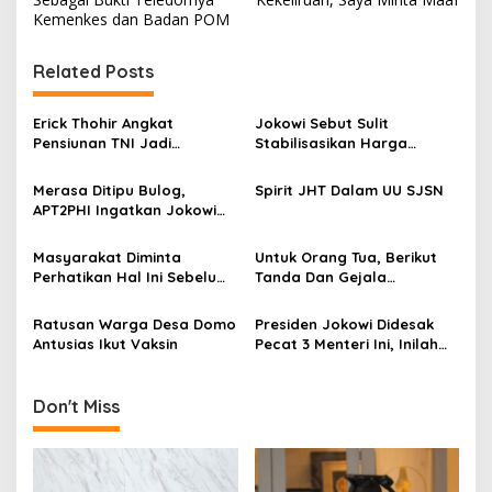
s
Kemenkes dan Badan POM
t
Related Posts
n
a
Erick Thohir Angkat
Jokowi Sebut Sulit
v
Pensiunan TNI Jadi
Stabilisasikan Harga
Komisaris Pertamina, Aktifis
Gabah, APT2PHI: Tidak Sulit,
i
98: Tidak Sesuai Nafas
Asal Ada Kemauan Serius!
Merasa Ditipu Bulog,
Spirit JHT Dalam UU SJSN
g
Reformasi 98!
APT2PHI Ingatkan Jokowi
Akan Gagalnya Stabilisasi
a
Harga Beras Nasional
Masyarakat Diminta
Untuk Orang Tua, Berikut
t
Perhatikan Hal Ini Sebelum
Tanda Dan Gejala
i
Membeli Obat
Gangguan Ginjal Akut Pada
Anak
Ratusan Warga Desa Domo
Presiden Jokowi Didesak
o
Antusias Ikut Vaksin
Pecat 3 Menteri Ini, Inilah
n
Alasannya
Don't Miss