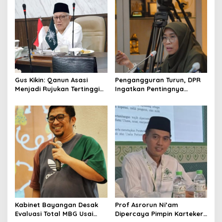
Gus Kikin: Qanun Asasi
Pengangguran Turun, DPR
Menjadi Rujukan Tertinggi
Ingatkan Pentingnya
NU, Melampaui AD/ART
Menciptakan Pekerjaan
yang Layak
Kabinet Bayangan Desak
Prof Asrorun Ni’am
Evaluasi Total MBG Usai
Dipercaya Pimpin Karteker