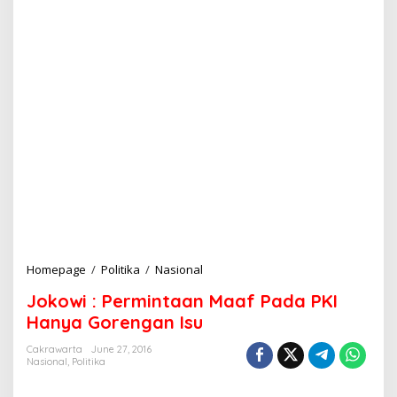
Homepage
/
Politika
/
Nasional
J
o
Jokowi : Permintaan Maaf Pada PKI
k
o
Hanya Gorengan Isu
w
i
Cakrawarta
June 27, 2016
Nasional
,
Politika
:
P