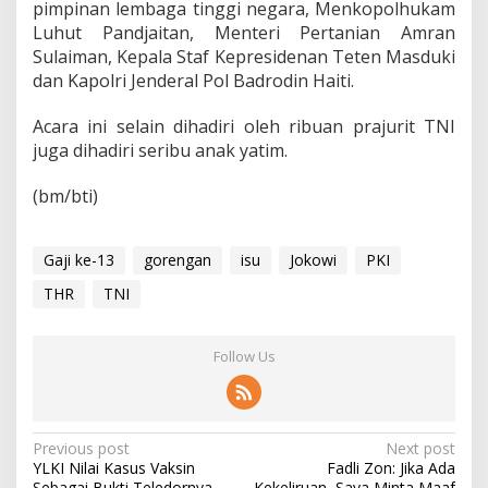
pimpinan lembaga tinggi negara, Menkopolhukam
Luhut Pandjaitan, Menteri Pertanian Amran
Sulaiman, Kepala Staf Kepresidenan Teten Masduki
dan Kapolri Jenderal Pol Badrodin Haiti.
Acara ini selain dihadiri oleh ribuan prajurit TNI
juga dihadiri seribu anak yatim.
(bm/bti)
Gaji ke-13
gorengan
isu
Jokowi
PKI
THR
TNI
Follow Us
P
Previous post
Next post
YLKI Nilai Kasus Vaksin
Fadli Zon: Jika Ada
o
Sebagai Bukti Teledornya
Kekeliruan, Saya Minta Maaf