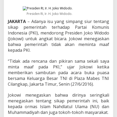
e
r
m
Presiden RI, Ir. H. Joko Widodo.
i
n
JAKARTA
– Adanya isu yang simpang siur tentang
t
sikap pemerintah terhadap Partai Komunis
a
Indonesia (PKI), mendorong Presiden Joko Widodo
a
n
(Jokowi) untuk angkat bicara. Jokowi menegaskan
M
bahwa pemerintah tidak akan meminta maaf
a
kepada PKI.
a
f
“Tidak ada rencana dan pikiran sama sekali saya
P
a
minta maaf pada PKI,” ujar Jokowi ketika
d
memberikan sambutan pada acara buka puasa
a
bersama Keluarga Besar TNI di Plaz‎a Mabes TNI
P
Cilangkap, Jakarta Timur, Senin (27/6/2016).‎
K
I
H
Jokowi menegaskan bahwa dirinya seringkali
a
menegaskan tentang sikap pemerintah ini, baik
n
kepada ormas Islam Nahdlatul Ulama (NU) dan
y
Muhammadiyah dan juga tokoh-tokoh masyarakat.
a