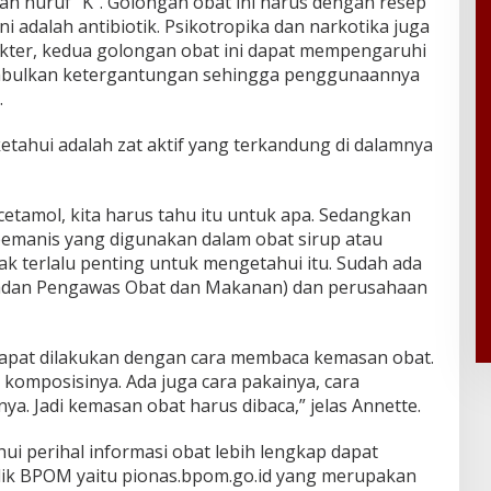
san huruf “K”. Golongan obat ini harus dengan resep
i adalah antibiotik. Psikotropika dan narkotika juga
okter, kedua golongan obat ini dapat mempengaruhi
imbulkan ketergantungan sehingga penggunaannya
.
etahui adalah zat aktif yang terkandung di dalamnya
etamol, kita harus tahu itu untuk apa. Sedangkan
pemanis yang digunakan dalam obat sirup atau
ak terlalu penting untuk mengetahui itu. Sudah ada
adan Pengawas Obat dan Makanan) dan perusahaan
pat dilakukan dengan cara membaca kemasan obat.
 komposisinya. Ada juga cara pakainya, cara
ya. Jadi kemasan obat harus dibaca,” jelas Annette.
ui perihal informasi obat lebih lengkap dapat
lik BPOM yaitu pionas.bpom.go.id yang merupakan