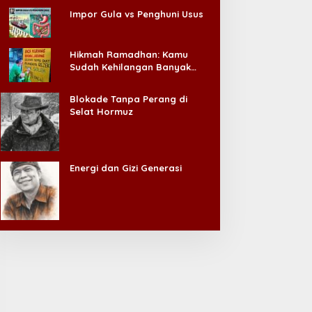
Impor Gula vs Penghuni Usus
Hikmah Ramadhan: Kamu
Sudah Kehilangan Banyak
Hal, Jangan Sampai
Kehilangan Diri Sendiri!
Blokade Tanpa Perang di
Selat Hormuz
Energi dan Gizi Generasi