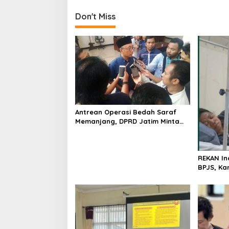
Don't Miss
Antrean Operasi Bedah Saraf
Memanjang, DPRD Jatim Minta
Layanan RSUD Dr. Soetomo
Dievaluasi
REKAN In
BPJS, Ka
Akhirnya