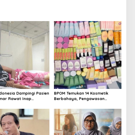
donesia Dampingi Pasien
BPOM Temukan 14 Kosmetik
mar Rawat Inap
Berbahaya, Pengawasan
 Tersedia
Penjualan Daring Didesak
Diperketat