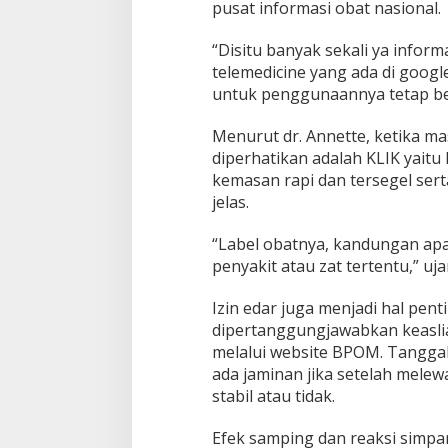
pusat informasi obat nasional.
“Disitu banyak sekali ya infor
telemedicine yang ada di google
untuk penggunaannya tetap ber
Menurut dr. Annette, ketika m
diperhatikan adalah KLIK yaitu 
kemasan rapi dan tersegel ser
jelas.
“Label obatnya, kandungan apa
penyakit atau zat tertentu,” uja
Izin edar juga menjadi hal pen
dipertanggungjawabkan keaslian
melalui website BPOM. Tanggal 
ada jaminan jika setelah melew
stabil atau tidak.
Efek samping dan reaksi simpan