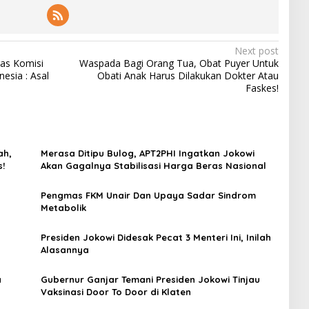
Next post
as Komisi
Waspada Bagi Orang Tua, Obat Puyer Untuk
esia : Asal
Obati Anak Harus Dilakukan Dokter Atau
Faskes!
ah,
Merasa Ditipu Bulog, APT2PHI Ingatkan Jokowi
s!
Akan Gagalnya Stabilisasi Harga Beras Nasional
Pengmas FKM Unair Dan Upaya Sadar Sindrom
Metabolik
Presiden Jokowi Didesak Pecat 3 Menteri Ini, Inilah
Alasannya
a
Gubernur Ganjar Temani Presiden Jokowi Tinjau
Vaksinasi Door To Door di Klaten