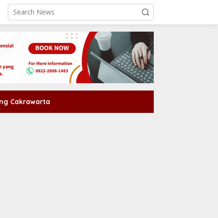
ng Cakrawarta