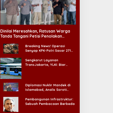
Dinilai Meresahkan, Ratusan Warga
Tanda Tangani Petisi Penolakan
Tempat Hiburan Malam di CitraLand
Breaking News! Operasi
Senyap KPK-Polri Sasar 271
Pabrik di Madura dan Akan
Ada ‘Badai Pemeriksaan’
Sengkarut Layanan
TransJakarta, YLKI: Biar
Cepat, Adakan Forum Dialog
Konsumen!
Diplomasi Nuklir Mandek di
Islamabad, Analis Soroti
Standar Ganda Washington
Pembangunan Infrastruktur:
Sebuah Pembacaan Berbeda