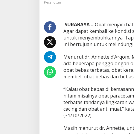
k
Kesehatan
a
t
D
i
SURABAYA –
Obat menjadi hal
m
Agar dapat kembali ke kondis
i
untuk menyembuhkannya. Tapi 
n
ini bertujuan untuk melindungi 
t
a
P
Menurut dr. Annette d’Arqom, M
e
ada beberapa penggolongan ob
r
obat bebas terbatas, obat kera
h
membeli obat bebas dan bebas 
a
t
i
“Kalau obat bebas di kemasann
k
hitam misalnya obat paracetam
a
terbatas tandanya lingkaran w
n
cacing dan obat anti mual,” kat
H
(31/10/2022).
a
l
I
Masih menurut dr. Annette, un
n