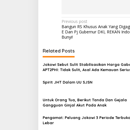
P
Previous post
Bangun RS Khusus Anak Yang Digag
o
E Dan Pj Gubernur DKI, REKAN Indon
s
Bunyi!
t
Related Posts
n
a
Jokowi Sebut Sulit Stabilisasikan Harga Gab
v
APT2PHI: Tidak Sulit, Asal Ada Kemauan Seriu
i
Spirit JHT Dalam UU SJSN
g
a
Untuk Orang Tua, Berikut Tanda Dan Gejala
t
Gangguan Ginjal Akut Pada Anak
i
Pengamat: Peluang Jokowi 3 Periode Terbuk
o
Lebar
n