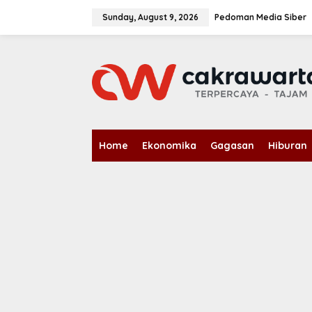
S
k
Sunday, August 9, 2026
Pedoman Media Siber
i
p
t
o
c
o
n
t
e
n
Home
Ekonomika
Gagasan
Hiburan
t