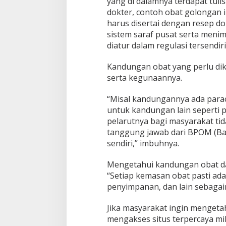
yang di dalamnya terdapat tuli
i
dokter, contoh obat golongan in
S
harus disertai dengan resep d
e
b
sistem saraf pusat serta men
e
diatur dalam regulasi tersendiri
l
u
Kandungan obat yang perlu dik
m
serta kegunaannya.
M
e
m
“Misal kandungannya ada parac
b
untuk kandungan lain seperti 
e
pelarutnya bagi masyarakat tid
l
tanggung jawab dari BPOM (B
i
O
sendiri,” imbuhnya.
b
a
Mengetahui kandungan obat da
t
“Setiap kemasan obat pasti ada
penyimpanan, dan lain sebagain
Jika masyarakat ingin mengetah
mengakses situs terpercaya mi