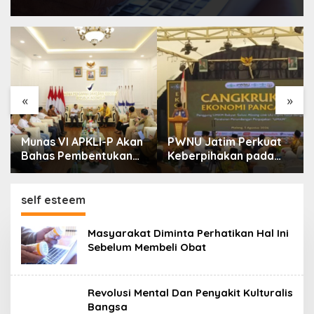
«
»
Munas VI APKLI-P Akan
PWNU Jatim Perkuat
Bahas Pembentukan
Keberpihakan pada
Badan Perekonomian
UMKM Lewat Ekonomi
UMKM RI, Dinilai
Pancasila
Penting Hadapi Bonus
self esteem
Demografi
Masyarakat Diminta Perhatikan Hal Ini
Sebelum Membeli Obat
Revolusi Mental Dan Penyakit Kulturalis
Bangsa