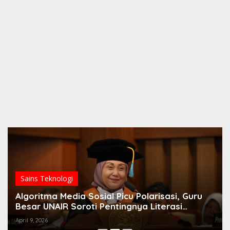
Sains Teknologi
Algoritma Media Sosial Picu Polarisasi, Guru
Besar UNAIR Soroti Pentingnya Literasi
Multikultural
April 9, 2026