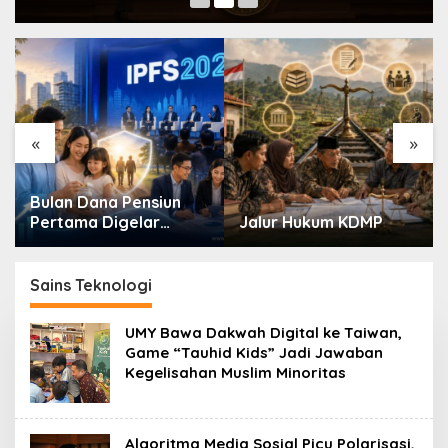
«
»
Bulan Dana Pensiun
Pertama Digelar
Jalur Hukum KDMP
September, Industri
Perkuat Ekosistem
Pensiun Berkelanjutan
Sains Teknologi
UMY Bawa Dakwah Digital ke Taiwan,
Game “Tauhid Kids” Jadi Jawaban
Kegelisahan Muslim Minoritas
Algoritma Media Sosial Picu Polarisasi,