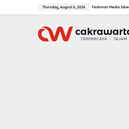
S
k
Thursday, August 6, 2026
Pedoman Media Sibe
i
p
t
o
c
o
n
t
e
n
t