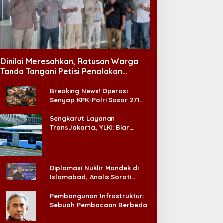
Dinilai Meresahkan, Ratusan Warga
Tanda Tangani Petisi Penolakan
Tempat Hiburan Malam di CitraLand
Breaking News! Operasi
Senyap KPK-Polri Sasar 271
Pabrik di Madura dan Akan
Ada ‘Badai Pemeriksaan’
Sengkarut Layanan
TransJakarta, YLKI: Biar
Cepat, Adakan Forum Dialog
Konsumen!
Diplomasi Nuklir Mandek di
Islamabad, Analis Soroti
Standar Ganda Washington
Pembangunan Infrastruktur:
Sebuah Pembacaan Berbeda