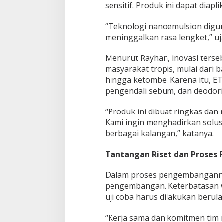
sensitif. Produk ini dapat dia
a
n
g
“Teknologi nanoemulsion digu
D
meninggalkan rasa lengket,” uj
u
n
Menurut Rayhan, inovasi terseb
i
a
masyarakat tropis, mulai dari 
hingga ketombe. Karena itu, ET
pengendali sebum, dan deodori
“Produk ini dibuat ringkas dan
Kami ingin menghadirkan solusi
berbagai kalangan,” katanya.
Tantangan Riset dan Proses 
Dalam proses pengembangannya
pengembangan. Keterbatasan w
uji coba harus dilakukan berula
“Kerja sama dan komitmen tim