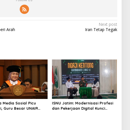
Next post
ri Arah
Iran Tetap Tegak
a Media Sosial Picu
ISNU Jatim: Modernisasi Profesi
si, Guru Besar UNAIR
dan Pekerjaan Digital Kunci
ntingnya Literasi
Siapkan SDM Indonesia 2045
ural