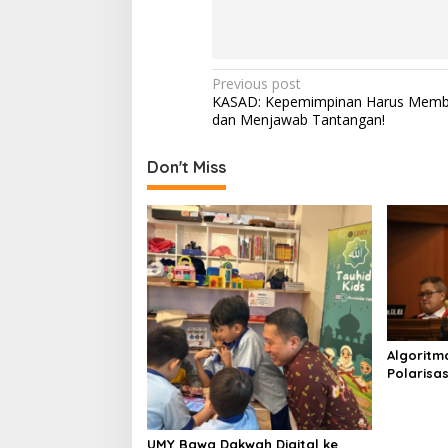
P
Previous post
KASAD: Kepemimpinan Harus Membe
o
dan Menjawab Tantangan!
s
t
Don't Miss
n
a
v
i
g
a
Algoritm
t
Polarisa
i
Soroti Pe
Multikult
o
UMY Bawa Dakwah Digital ke