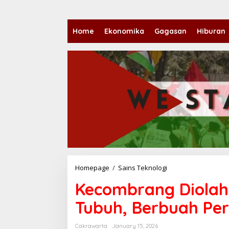
Home
Ekonomika
Gagasan
Hiburan
Homepage
/
Sains Teknologi
K
e
Kecombrang Diolah 
c
o
Tubuh, Berbuah Per
m
b
r
Cakrawarta
January 15, 2026