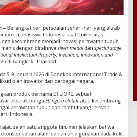
 –
Berangkat dari persoalan sehari-hari yang akrab
elompok mahasiswa Indonesia asal Universitas
unga kecombrang menjadi inovasi perawatan tubuh
h manis dengan diraihnya
silver medal
dan
special stage
tional Intellectual Property, Invention, Innovation and
026 di Bangkok, Thailand.
a 5-9 Januari 2026 di
Bangkok International Trade &
ikuti oleh inovator dari berbagai negara.
gkan produk bernama ETLIORÉ, sebuah
asar ekstrak bunga
Etlingera elatior
atau kecombrang.
agai perawatan tubuh dan rambut yang relevan
erti Indonesia.
jat, salah satu anggota tim, menjelaskan bahwa
konsep bahan alami dan aman digunakan pada kulit