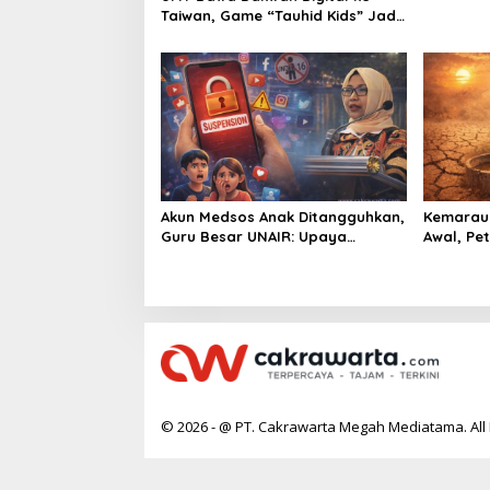
n
Taiwan, Game “Tauhid Kids” Jadi
Jawaban Kegelisahan Muslim
Minoritas
Akun Medsos Anak Ditangguhkan,
Kemarau 
Guru Besar UNAIR: Upaya
Awal, Pe
Lindungi Anak dari Paparan
Cadanga
Konten Digital
© 2026 - @ PT. Cakrawarta Megah Mediatama. All 