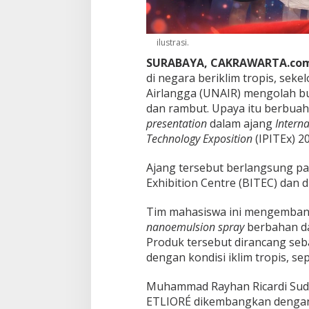
t
a
n
T
ilustrasi.
u
SURABAYA, CAKRAWARTA.com
b
di negara beriklim tropis, sek
u
Airlangga (UNAIR) mengolah b
h
,
dan rambut. Upaya itu berbua
B
presentation
dalam ajang
Interna
e
Technology Exposition
(IPITEx) 2
r
b
Ajang tersebut berlangsung pad
u
a
Exhibition Centre
(BITEC) dan di
h
P
Tim mahasiswa ini mengemban
e
nanoemulsion spray
berbahan d
r
Produk tersebut dirancang seb
a
k
dengan kondisi iklim tropis, sep
d
i
Muhammad Rayhan Ricardi Sudra
A
ETLIORÉ dikembangkan dengan 
j