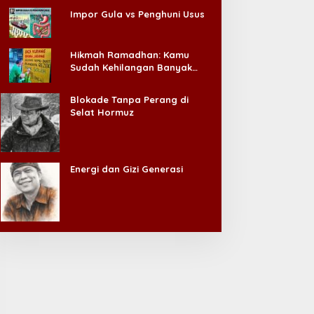
Impor Gula vs Penghuni Usus
Hikmah Ramadhan: Kamu
Sudah Kehilangan Banyak
Hal, Jangan Sampai
Kehilangan Diri Sendiri!
Blokade Tanpa Perang di
Selat Hormuz
Energi dan Gizi Generasi