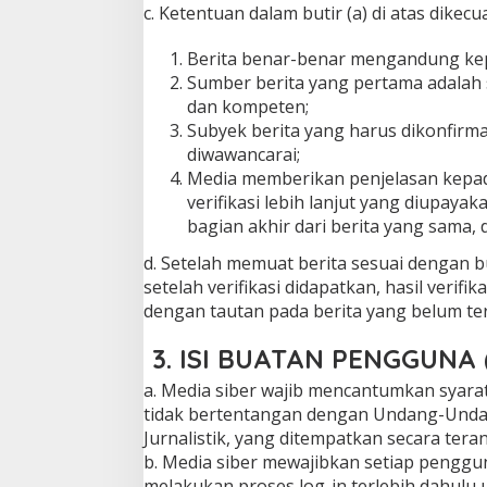
c. Ketentuan dalam butir (a) di atas dikecu
Berita benar-benar mengandung kep
Sumber berita yang pertama adalah s
dan kompeten;
Subyek berita yang harus dikonfirma
diwawancarai;
Media memberikan penjelasan kepa
verifikasi lebih lanjut yang diupay
bagian akhir dari berita yang sama
d. Setelah memuat berita sesuai dengan bu
setelah verifikasi didapatkan, hasil verif
dengan tautan pada berita yang belum terv
3. ISI BUATAN PENGGUNA 
a. Media siber wajib mencantumkan syar
tidak bertentangan dengan Undang-Undan
Jurnalistik, yang ditempatkan secara teran
b. Media siber mewajibkan setiap penggu
melakukan proses log-in terlebih dahulu