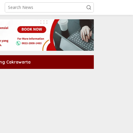
ng Cakrawarta