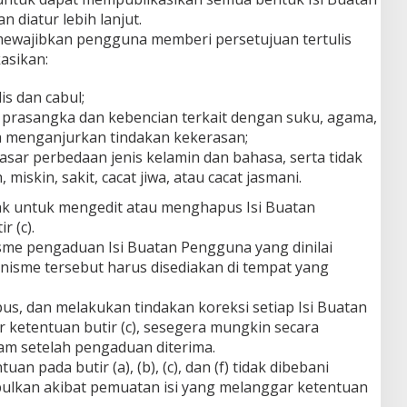
 diatur lebih lanjut.
r mewajibkan pengguna memberi persetujuan tertulis
asikan:
is dan cabul;
prasangka dan kebencian terkait dengan suku, agama,
ta menganjurkan tindakan kekerasan;
dasar perbedaan jenis kelamin dan bahasa, serta tidak
skin, sakit, cacat jiwa, atau cacat jasmani.
ak untuk mengedit atau menghapus Isi Buatan
 (c).
sme pengaduan Isi Buatan Pengguna yang dinilai
nisme tersebut harus disediakan di tempat yang
us, dan melakukan tindakan koreksi setiap Isi Buatan
ketentuan butir (c), sesegera mungkin secara
am setelah pengaduan diterima.
n pada butir (a), (b), (c), dan (f) tidak dibebani
ulkan akibat pemuatan isi yang melanggar ketentuan