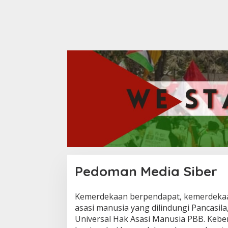
Pedoman Media Siber
Kemerdekaan berpendapat, kemerdekaa
|
O
asasi manusia yang dilindungi Pancasil
C
Universal Hak Asasi Manusia PBB. Kebe
T
O