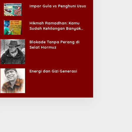
Impor Gula vs Penghuni Usus
Hikmah Ramadhan: Kamu
Sudah Kehilangan Banyak
Hal, Jangan Sampai
Kehilangan Diri Sendiri!
Blokade Tanpa Perang di
Selat Hormuz
Energi dan Gizi Generasi