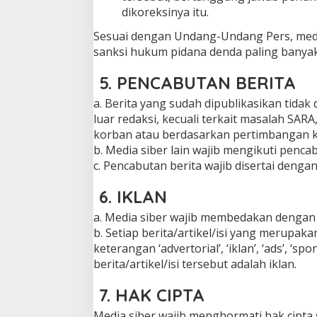
dikoreksinya itu.
Sesuai dengan Undang-Undang Pers, media
sanksi hukum pidana denda paling banyak 
5. PENCABUTAN BERITA
a. Berita yang sudah dipublikasikan tidak
luar redaksi, kecuali terkait masalah SA
korban atau berdasarkan pertimbangan k
b. Media siber lain wajib mengikuti pencab
c. Pencabutan berita wajib disertai deng
6. IKLAN
a. Media siber wajib membedakan dengan t
b. Setiap berita/artikel/isi yang merupak
keterangan ‘advertorial’, ‘iklan’, ‘ads’, ‘
berita/artikel/isi tersebut adalah iklan.
7. HAK CIPTA
Media siber wajib menghormati hak cipta