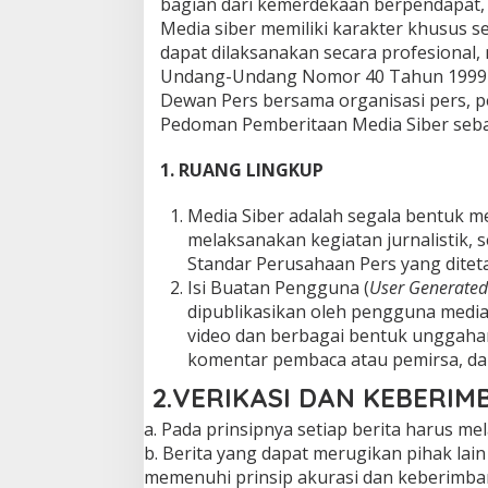
bagian dari kemerdekaan berpendapat,
B
Media siber memiliki karakter khusus
E
R
dapat dilaksanakan secara profesional,
4
,
Undang-Undang Nomor 40 Tahun 1999 ten
2
Dewan Pers bersama organisasi pers, p
0
2
Pedoman Pemberitaan Media Siber sebag
2
B
Y
1. RUANG LINGKUP
C
A
K
Media Siber adalah segala bentuk 
R
melaksanakan kegiatan jurnalistik
A
W
Standar Perusahaan Pers yang dite
A
Isi Buatan Pengguna (
User Generated
R
T
dipublikasikan oleh pengguna media s
A
video dan berbagai bentuk unggahan
komentar pembaca atau pemirsa, dan
2.VERIKASI DAN KEBERI
a. Pada prinsipnya setiap berita harus melal
b. Berita yang dapat merugikan pihak lai
memenuhi prinsip akurasi dan keberimba