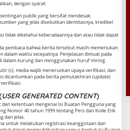
alikan, dengan syarat:
entingan publik yang bersifat mendesak;
umber yang jelas disebutkan identitasnya, kredibel
si tidak diketahui keberadaannya dan atau tidak dapat
da pembaca bahwa berita tersebut masih memerlukan
akan dalam waktu secepatnya. Penjelasan dimuat pada
, di dalam kurung dan menggunakan huruf miring.
tir (c), media wajib meneruskan upaya verifikasi, dan
ikasi dicantumkan pada berita pemutakhiran (update)
erifikasi.
(
USER GENERATED CONTENT
)
at dan ketentuan mengenai Isi Buatan Pengguna yang
g Nomor 40 tahun 1999 tentang Pers dan Kode Etik
g dan jelas.
na untuk melakukan registrasi keanggotaan dan
 untuk dapat mempublikasikan semua bentuk Isi Buatan