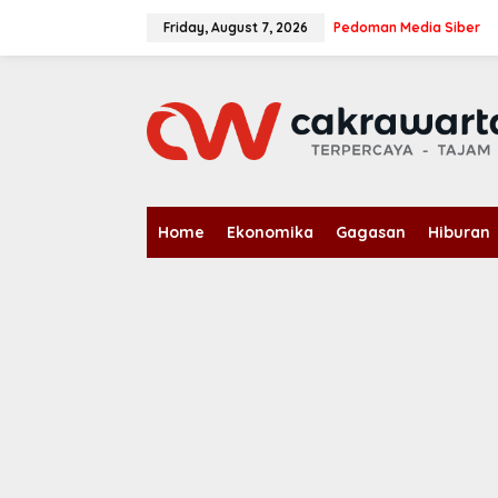
S
k
Friday, August 7, 2026
Pedoman Media Siber
i
p
t
o
c
o
n
t
e
n
Home
Ekonomika
Gagasan
Hiburan
t