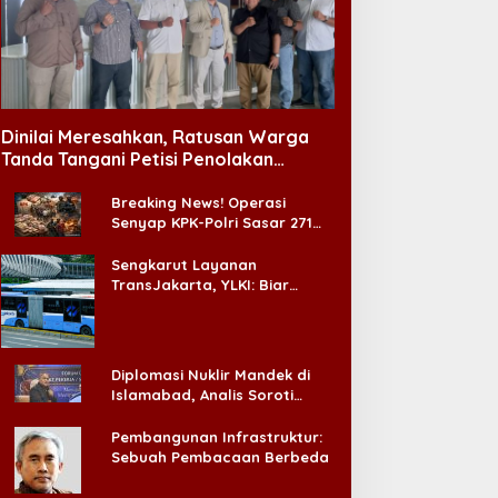
Dinilai Meresahkan, Ratusan Warga
Tanda Tangani Petisi Penolakan
Tempat Hiburan Malam di CitraLand
Breaking News! Operasi
Senyap KPK-Polri Sasar 271
Pabrik di Madura dan Akan
Ada ‘Badai Pemeriksaan’
Sengkarut Layanan
TransJakarta, YLKI: Biar
Cepat, Adakan Forum Dialog
Konsumen!
Diplomasi Nuklir Mandek di
Islamabad, Analis Soroti
Standar Ganda Washington
Pembangunan Infrastruktur:
Sebuah Pembacaan Berbeda