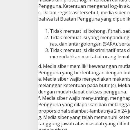
Pengguna. Ketentuan mengenai log-in akan
c. Dalam registrasi tersebut, media sibe
bahwa Isi Buatan Pengguna yang dipublik
Tidak memuat isi bohong, fitnah, sad
Tidak memuat isi yang mengandung 
ras, dan antargolongan (SARA), ser
Tidak memuat isi diskriminatif atas 
merendahkan martabat orang lemah, mi
d. Media siber memiliki kewenangan mutl
Pengguna yang bertentangan dengan butir
e. Media siber wajib menyediakan mekani
melanggar ketentuan pada butir (c). Meka
dengan mudah dapat diakses pengguna.
f. Media siber wajib menyunting, menghap
Pengguna yang dilaporkan dan melanggar 
proporsional selambat-lambatnya 2 x 24 j
g. Media siber yang telah memenuhi ketentua
tanggung jawab atas masalah yang ditimb