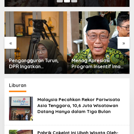
«
»
Pengangguran Turun,
Menag Apresiasi
DPR Ingatkan
Program Insentif Imam
Pentingnya
Masjid di Jatim, DMI
Menciptakan
Dorong Jadi Model
Pekerjaan yang Layak
Nasional
Liburan
Malaysia Pecahkan Rekor Pariwisata
Asia Tenggara, 10,6 Juta Wisatawan
Datang Hanya dalam Tiga Bulan
Pabrik Cokelat Ini Ubah Wisata Oleh-