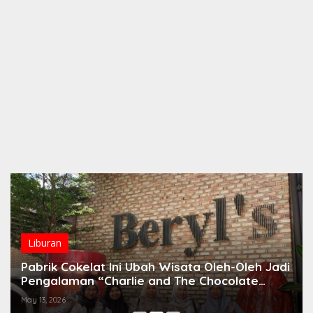
Liburan
Pabrik Cokelat Ini Ubah Wisata Oleh-Oleh Jadi
Pengalaman “Charlie and The Chocolate
Factory” Versi Asia
May 13, 2026