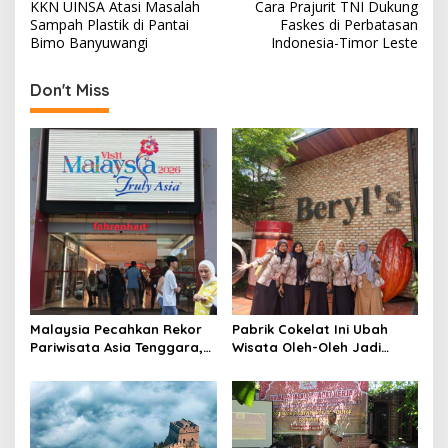
o
KKN UINSA Atasi Masalah
Cara Prajurit TNI Dukung
s
Sampah Plastik di Pantai
Faskes di Perbatasan
Bimo Banyuwangi
Indonesia-Timor Leste
t
n
Don't Miss
a
v
i
g
a
t
i
o
Malaysia Pecahkan Rekor
Pabrik Cokelat Ini Ubah
n
Pariwisata Asia Tenggara,
Wisata Oleh-Oleh Jadi
10,6 Juta Wisatawan
Pengalaman “Charlie and
Datang Hanya dalam Tiga
The Chocolate Factory”
Bulan
Versi Asia