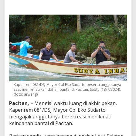
K
e
P
a
c
i
t
a
n
,
C
a
r
a
K
a
Kapenrem 081/DSJ Mayor Cpl Eko Sudarto beserta anggotanya
p
saat menikmati keindahan pantai di Pacitan, Sabtu (13/7/2024).
e
(foto: arwang)
n
Pacitan, –
Mengisi waktu luang di akhir pekan,
r
e
Kapenrem 081/DSJ Mayor Cpl Eko Sudarto
m
mengajak anggotanya berekreasi menikmati
0
keindahan pantai di Pacitan.
8
1