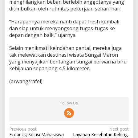
r
menghilangkan beban berlebih anggotanya yang
P
ditimbulkan oleh rutinitas pekerjaan sehari-hari.
e
k
“Harapannya mereka nanti dapat fresh kembali
a
dan siap untuk menyongsong tugas-tugas ke
n
depan dengan baik,” ujarnya.
Selain menikmati keindahan pantai, mereka juga
tak melewatkan destinasi wisata Sungai Maron
yang menyajikan bentangan sungai berwarna biru
kehijauan sepanjang 4,5 kilometer.
(arwang/rafel)
Follow Us
P
Previous post
Next post
Ecobrick, Solusi Mahasiswa
Layanan Kesehatan Keliling,