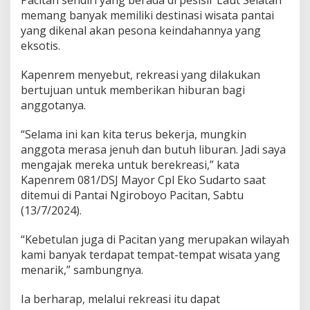
Pacitan sendiri yang berada di pesisir Laut Selatan
/
D
memang banyak memiliki destinasi wisata pantai
S
yang dikenal akan pesona keindahannya yang
J
eksotis.
H
i
Kapenrem menyebut, rekreasi yang dilakukan
b
u
bertujuan untuk memberikan hiburan bagi
r
anggotanya.
A
n
“Selama ini kan kita terus bekerja, mungkin
g
anggota merasa jenuh dan butuh liburan. Jadi saya
g
o
mengajak mereka untuk berekreasi,” kata
t
Kapenrem 081/DSJ Mayor Cpl Eko Sudarto saat
a
ditemui di Pantai Ngiroboyo Pacitan, Sabtu
n
(13/7/2024).
y
a
d
“Kebetulan juga di Pacitan yang merupakan wilayah
i
kami banyak terdapat tempat-tempat wisata yang
A
menarik,” sambungnya.
k
h
Ia berharap, melalui rekreasi itu dapat
i