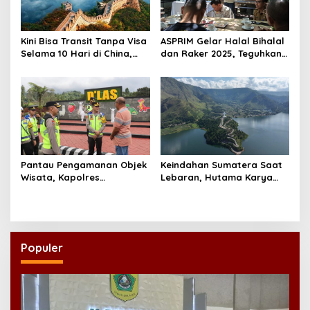
Kini Bisa Transit Tanpa Visa
ASPRIM Gelar Halal Bihalal
Selama 10 Hari di China,
dan Raker 2025, Teguhkan
Disambut Positif WNI
Komitmen Bangkitkan
Pariwisata Madura
Pantau Pengamanan Objek
Keindahan Sumatera Saat
Wisata, Kapolres
Lebaran, Hutama Karya
Purbalingga: Alhamdulillah,
Rekomendasikan Wisata
Aman Dan Lancar!
Alam Sekitar JTTS
Populer