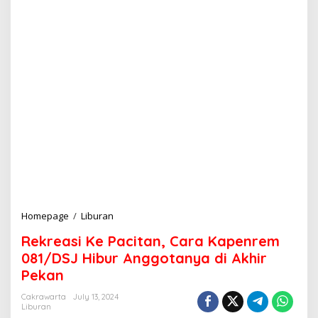
Homepage
/
Liburan
R
e
Rekreasi Ke Pacitan, Cara Kapenrem
k
r
081/DSJ Hibur Anggotanya di Akhir
e
Pekan
a
s
Cakrawarta
July 13, 2024
i
Liburan