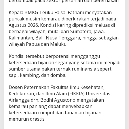
berdampak pada sektor pertanian dan peternakan.
t
e
Kepala BMKG Teuku Faisal Fathani menyatakan
r
n
puncak musim kemarau diperkirakan terjadi pada
a
Agustus 2026. Kondisi kering diprediksi meluas di
k
berbagai wilayah, mulai dari Sumatera, Jawa,
D
Kalimantan, Bali, Nusa Tenggara, hingga sebagian
i
m
wilayah Papua dan Maluku.
i
n
Kondisi tersebut berpotensi mengganggu
t
ketersediaan hijauan segar yang selama ini menjadi
a
sumber utama pakan ternak ruminansia seperti
S
i
sapi, kambing, dan domba.
a
p
Dosen Peternakan Fakultas Ilmu Kesehatan,
k
Kedokteran, dan Ilmu Alam (FIKKIA) Universitas
a
Airlangga drh. Bodhi Agustono mengatakan
n
C
kemarau panjang dapat menyebabkan
a
ketersediaan rumput dan tanaman hijauan
d
menurun drastis.
a
n