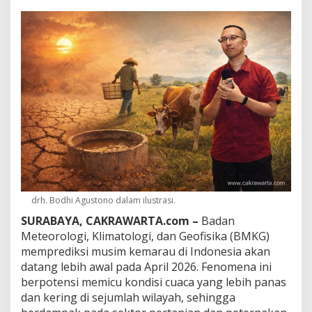
r
e
d
i
k
s
i
D
a
t
a
n
g
L
e
b
drh. Bodhi Agustono dalam ilustrasi.
i
h
SURABAYA, CAKRAWARTA.com –
Badan
A
Meteorologi, Klimatologi, dan Geofisika (BMKG)
w
memprediksi musim kemarau di Indonesia akan
a
datang lebih awal pada April 2026. Fenomena ini
l
,
berpotensi memicu kondisi cuaca yang lebih panas
P
dan kering di sejumlah wilayah, sehingga
e