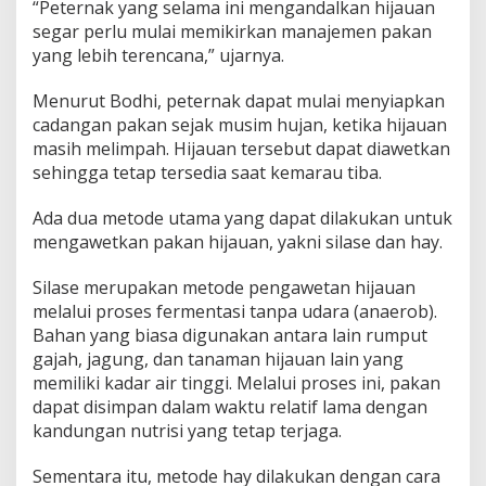
“Peternak yang selama ini mengandalkan hijauan
g
a
segar perlu mulai memikirkan manajemen pakan
n
yang lebih terencana,” ujarnya.
P
a
Menurut Bodhi, peternak dapat mulai menyiapkan
k
cadangan pakan sejak musim hujan, ketika hijauan
a
n
masih melimpah. Hijauan tersebut dapat diawetkan
sehingga tetap tersedia saat kemarau tiba.
Ada dua metode utama yang dapat dilakukan untuk
mengawetkan pakan hijauan, yakni silase dan hay.
Silase merupakan metode pengawetan hijauan
melalui proses fermentasi tanpa udara (anaerob).
Bahan yang biasa digunakan antara lain rumput
gajah, jagung, dan tanaman hijauan lain yang
memiliki kadar air tinggi. Melalui proses ini, pakan
dapat disimpan dalam waktu relatif lama dengan
kandungan nutrisi yang tetap terjaga.
Sementara itu, metode hay dilakukan dengan cara