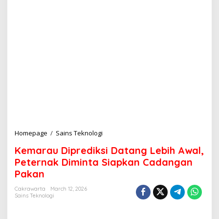
Homepage
/
Sains Teknologi
K
e
Kemarau Diprediksi Datang Lebih Awal,
m
a
Peternak Diminta Siapkan Cadangan
r
Pakan
a
u
Cakrawarta
March 12, 2026
D
Sains Teknologi
i
p