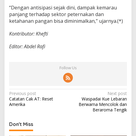
“Dengan antisipasi sejak dini, dampak kemarau
panjang terhadap sektor peternakan dan
ketahanan pangan bisa diminimalkan,” ujarnya.(*)
Kontributor: Khefti
Editor: Abdel Rafi
Follow Us
P
Previous post
Next post
Catatan Cak AT: Reset
Waspadai Kue Lebaran
o
Amerika
Berwarna Mencolok dan
s
Beraroma Tengik
t
Don't Miss
n