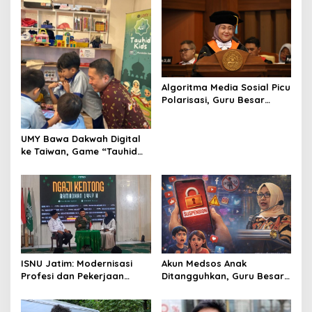
a
v
i
g
a
Algoritma Media Sosial Picu
t
Polarisasi, Guru Besar
UNAIR Soroti Pentingnya
i
Literasi Multikultural
o
UMY Bawa Dakwah Digital
ke Taiwan, Game “Tauhid
n
Kids” Jadi Jawaban
Kegelisahan Muslim
Minoritas
ISNU Jatim: Modernisasi
Akun Medsos Anak
Profesi dan Pekerjaan
Ditangguhkan, Guru Besar
Digital Kunci Siapkan SDM
UNAIR: Upaya Lindungi Anak
Indonesia 2045
dari Paparan Konten