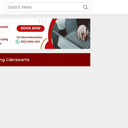
ng Cakrawarta