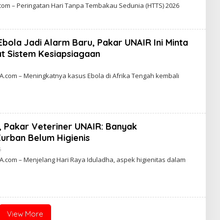
Y
om – Peringatan Hari Tanpa Tembakau Sedunia (HTTS) 2026
C
A
K
R
A
bola Jadi Alarm Baru, Pakar UNAIR Ini Minta
W
A
at Sistem Kesiapsiagaan
R
T
B
A
Y
com – Meningkatnya kasus Ebola di Afrika Tengah kembali
C
A
K
R
A
W
A
, Pakar Veteriner UNAIR: Banyak
R
T
urban Belum Higienis
A
6
B
Y
om – Menjelang Hari Raya Iduladha, aspek higienitas dalam
C
A
K
R
A
W
A
R
View More
T