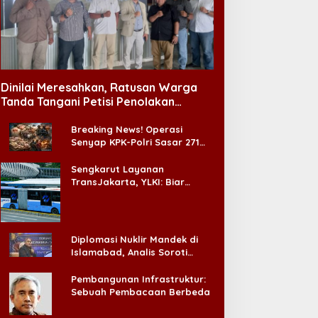
Kesehatan
Dinilai Meresahkan, Ratusan Warga
BPOM Temukan 14 Kosmetik Ber
Tanda Tangani Petisi Penolakan
Tempat Hiburan Malam di CitraLand
Pengawasan Penjualan Daring 
Breaking News! Operasi
Diperketat
Senyap KPK-Polri Sasar 271
ly 15, 2026
Pabrik di Madura dan Akan
Ada ‘Badai Pemeriksaan’
Sengkarut Layanan
TransJakarta, YLKI: Biar
Cepat, Adakan Forum Dialog
Konsumen!
Diplomasi Nuklir Mandek di
Islamabad, Analis Soroti
Antrean Operasi Bedah
Standar Ganda Washington
Saraf Memanjang, DPRD
Pembangunan Infrastruktur:
Jatim Minta Layanan RSUD
Sebuah Pembacaan Berbeda
Dr. Soetomo Dievaluasi