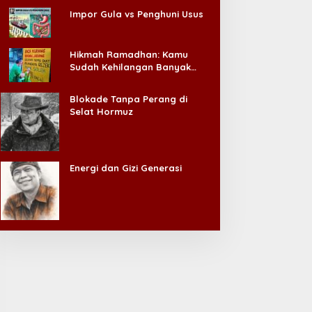
ata Tak Berkedip di Pintu
Impor Gula vs Penghuni Usus
egeri
Hikmah Ramadhan: Kamu
Sudah Kehilangan Banyak
Hal, Jangan Sampai
Kehilangan Diri Sendiri!
Blokade Tanpa Perang di
Selat Hormuz
Energi dan Gizi Generasi