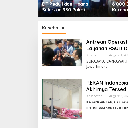
DT Peduli dan Hisana
6.000 
Salurkan 930 Paket
Karena
Makanan bagi Korban
Bawaan
Kebakaran Tallo
Pemera
Jantun
Kesehatan
Antrean Operasi
Layanan RSUD Dr
Kesehatan
|
August 4, 20
SURABAYA, CAKRAWARTA.
Jawa Timur
REKAN Indonesia
Akhirnya Tersedi
Kesehatan
|
August 3, 20
KARANGANYAR, CAKRAWA
menunggu kepastian 