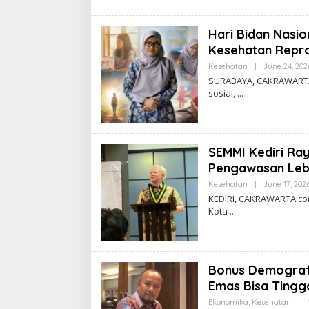
Hari Bidan Nasi
Kesehatan Repr
Kesehatan
|
June 24, 202
SURABAYA, CAKRAWARTA.c
sosial,
SEMMI Kediri Ra
Pengawasan Lebi
Kesehatan
|
June 17, 202
KEDIRI, CAKRAWARTA.com
Kota
Bonus Demografi
Emas Bisa Tingg
Ekonomika
,
Kesehatan
|