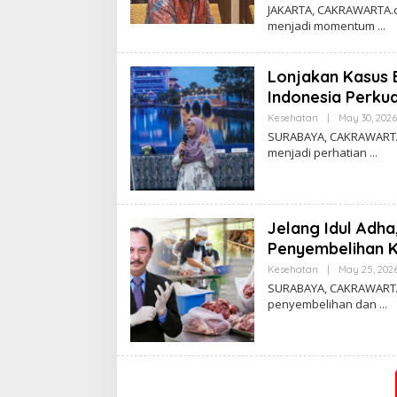
JAKARTA, CAKRAWARTA.c
menjadi momentum
Lonjakan Kasus E
Indonesia Perku
Kesehatan
|
May 30, 2026
SURABAYA, CAKRAWARTA.
menjadi perhatian
Jelang Idul Adha
Penyembelihan K
Kesehatan
|
May 25, 202
SURABAYA, CAKRAWARTA.c
penyembelihan dan