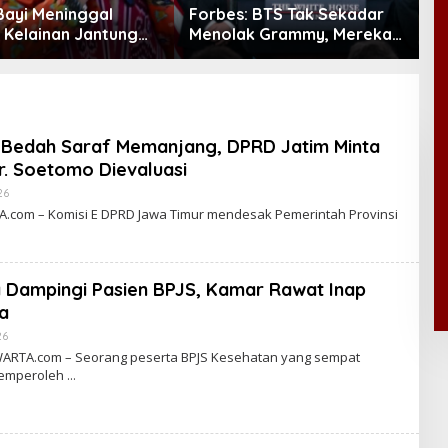
Bayi Meninggal
Forbes: BTS Tak Sekadar
M
 Kelainan Jantung
Menolak Grammy, Mereka
N
, DPR Desak
Bongkar Aturan Main
taan Operasi
‘Diskriminatif’
g Anak
 Bedah Saraf Memanjang, DPRD Jatim Minta
. Soetomo Dievaluasi
26
B
Y
com – Komisi E DPRD Jawa Timur mendesak Pemerintah Provinsi
C
A
K
R
A
 Dampingi Pasien BPJS, Kamar Rawat Inap
W
A
a
R
T
26
B
A
Y
RTA.com – Seorang peserta BPJS Kesehatan yang sempat
C
memperoleh
A
K
R
A
W