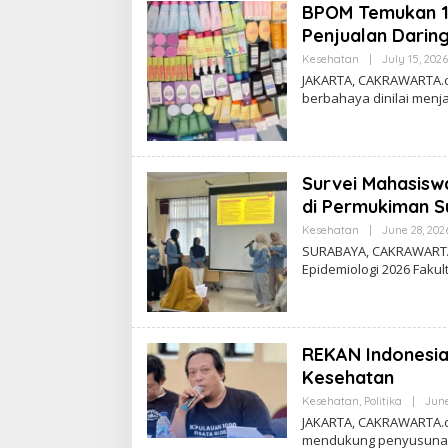
BPOM Temukan 1
Penjualan Darin
Kesehatan
|
July 15, 2026
JAKARTA, CAKRAWARTA.
berbahaya dinilai menj
Survei Mahasis
di Permukiman 
Kesehatan
|
June 28, 202
SURABAYA, CAKRAWARTA.
Epidemiologi 2026 Fakul
REKAN Indonesi
Kesehatan
Kesehatan
,
Politika
|
June
JAKARTA, CAKRAWARTA.c
mendukung penyusuna