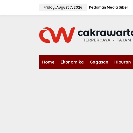
S
k
Friday, August 7, 2026
Pedoman Media Siber
i
p
t
o
c
o
n
t
e
n
Home
Ekonomika
Gagasan
Hiburan
t