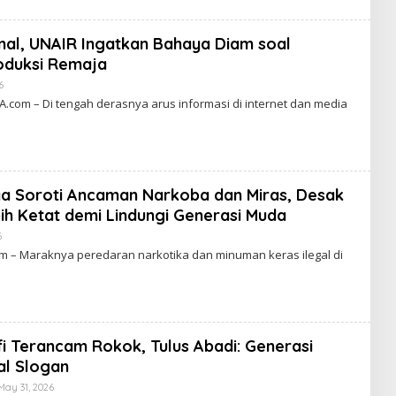
K
R
A
onal, UNAIR Ingatkan Bahaya Diam soal
W
A
oduksi Remaja
R
T
6
B
A
Y
om – Di tengah derasnya arus informasi di internet dan media
C
A
K
R
A
W
A
ya Soroti Ancaman Narkoba dan Miras, Desak
R
T
h Ketat demi Lindungi Generasi Muda
A
6
B
Y
 – Maraknya peredaran narkotika dan minuman keras ilegal di
C
A
K
R
A
W
A
 Terancam Rokok, Tulus Abadi: Generasi
R
T
al Slogan
A
May 31, 2026
B