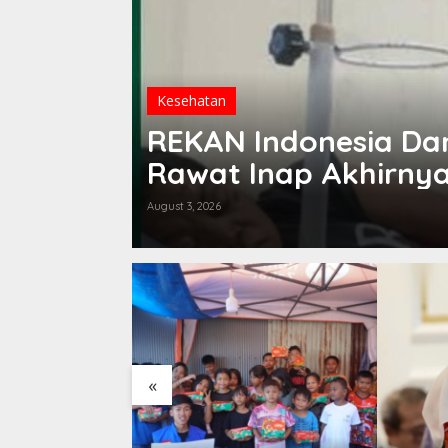
Kesehatan
ng, DPRD
REKAN Indonesia Da
Rawat Inap Akhirnya
August 3, 2026
rasi Bedah
«
njang, DPRD
 Layanan RSUD
 Dievaluasi