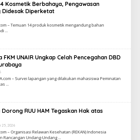
A
4 Kosmetik Berbahaya, Pengawasan
R
T
g Didesak Diperketat
A
B
Y
com – Temuan 14 produk kosmetik mengandung bahan
C
adi
A
K
R
A
W
A
wa FKM UNAIR Ungkap Celah Pencegahan DBD
R
T
Surabaya
A
6
B
Y
com – Survei lapangan yang dilakukan mahasiswa Peminatan
C
tas
A
K
R
A
W
A
a Dorong RUU HAM Tegaskan Hak atas
R
T
A
 25, 2026
B
Y
om – Organisasi Relawan Kesehatan (REKAN) Indonesia
C
n Rancangan Undang-Undang
A