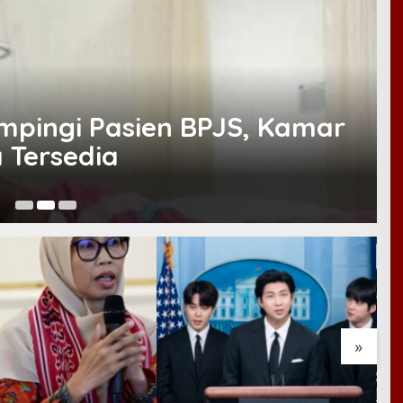
mpingi Pasien BPJS, Kamar
 Tersedia
Ju
»