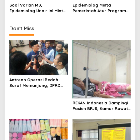
Pusat dan Daerah!
NTB Kerjasama
Soal Varian Mu,
Epidemiolog Minta
o
Kembangkan Rapid Test
Epidemiolog Unair Ini Minta
Pemerintah Atur Program
n
Mandiri
Pemerintah Waspadai
Vaksinasi Agar Tidak
Pintu-Pintu Masuk
Terjadi Kerumunan
Indonesia
Don't Miss
Antrean Operasi Bedah
Saraf Memanjang, DPRD
Jatim Minta Layanan RSUD
Dr. Soetomo Dievaluasi
REKAN Indonesia Dampingi
Pasien BPJS, Kamar Rawat
Inap Akhirnya Tersedia