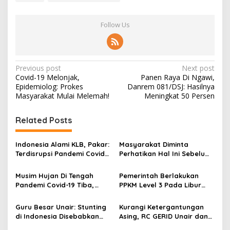
Follow Us
P
Previous post
Next post
Covid-19 Melonjak,
Panen Raya Di Ngawi,
o
Epidemiolog: Prokes
Danrem 081/DSJ: Hasilnya
s
Masyarakat Mulai Melemah!
Meningkat 50 Persen
t
Related Posts
n
a
Indonesia Alami KLB, Pakar:
Masyarakat Diminta
v
Terdisrupsi Pandemi Covid-
Perhatikan Hal Ini Sebelum
19, Cakupan Vaksin Polio
Membeli Obat
i
Rendah!
Musim Hujan Di Tengah
Pemerintah Berlakukan
g
Pandemi Covid-19 Tiba,
PPKM Level 3 Pada Libur
Begini Tips Jaga Kesehatan
Nataru, Begini Kata Pakar
a
Dari Dosen FKM Unair
Epidemiologi
Guru Besar Unair: Stunting
Kurangi Ketergantungan
t
di Indonesia Disebabkan
Asing, RC GERID Unair dan
i
Tidak Sinkronnya Data
Laboratorium Hepatika