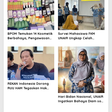
BPOM Temukan 14 Kosmetik
Survei Mahasiswa FKM
Berbahaya, Pengawasan
UNAIR Ungkap Celah
Penjualan Daring Didesak
Pencegahan DBD di
Diperketat
Permukiman Surabaya
REKAN Indonesia Dorong
RUU HAM Tegaskan Hak
atas Kesehatan
Hari Bidan Nasional, UNAIR
Ingatkan Bahaya Diam soal
Kesehatan Reproduksi
Remaja