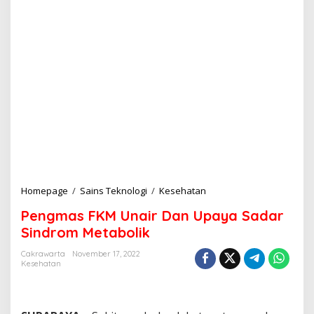
Homepage
/
Sains Teknologi
/
Kesehatan
P
e
Pengmas FKM Unair Dan Upaya Sadar
n
g
Sindrom Metabolik
m
a
Cakrawarta
November 17, 2022
Kesehatan
s
F
K
M