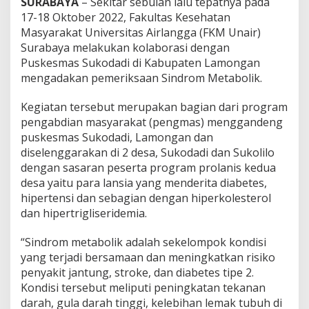
SURABAYA
– Sekitar sebulan lalu tepatnya pada
U
n
17-18 Oktober 2022, Fakultas Kesehatan
a
Masyarakat Universitas Airlangga (FKM Unair)
i
Surabaya melakukan kolaborasi dengan
r
Puskesmas Sukodadi di Kabupaten Lamongan
D
mengadakan pemeriksaan Sindrom Metabolik.
a
n
U
Kegiatan tersebut merupakan bagian dari program
p
pengabdian masyarakat (pengmas) menggandeng
a
puskesmas Sukodadi, Lamongan dan
y
diselenggarakan di 2 desa, Sukodadi dan Sukolilo
a
S
dengan sasaran peserta program prolanis kedua
a
desa yaitu para lansia yang menderita diabetes,
d
hipertensi dan sebagian dengan hiperkolesterol
a
dan hipertrigliseridemia.
r
S
i
“Sindrom metabolik adalah sekelompok kondisi
n
yang terjadi bersamaan dan meningkatkan risiko
d
penyakit jantung, stroke, dan diabetes tipe 2.
r
Kondisi tersebut meliputi peningkatan tekanan
o
m
darah, gula darah tinggi, kelebihan lemak tubuh di