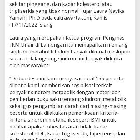
M
sekitar pinggang, dan kadar kolesterol atau
e
trigliserida yang tidak normal,” ujar Laura Navika
t
Yamani, Ph.D pada cakrawarta.com, Kamis
a
(17/11/2022) siang.
b
o
l
Laura yang merupakan Ketua program Pengmas
i
FKM Unair di Lamongan itu memaparkan memang
k
sindrom metabolik belum banyak dikenal meskipun
secara tak langsung sindrom ini banyak diderita
oleh masyarakat.
“Di dua desa ini kami menyasar total 155 peserta
dimana kami memberikan sosialisasi terkait
penyakit sindrom metabolik dengan materi dan
pemberian buku saku tentang sindrom metabolik
sekaligus pengambilan darah dari masing-masing
peserta untuk dilakukan pemeriksaan kriteria-
kriteria sindrom metabolik seperti BMI untuk
melihat apakah obesitas atau tidak, kadar
kolesterol HDL, kadar trigliserida, hipertensi, dan