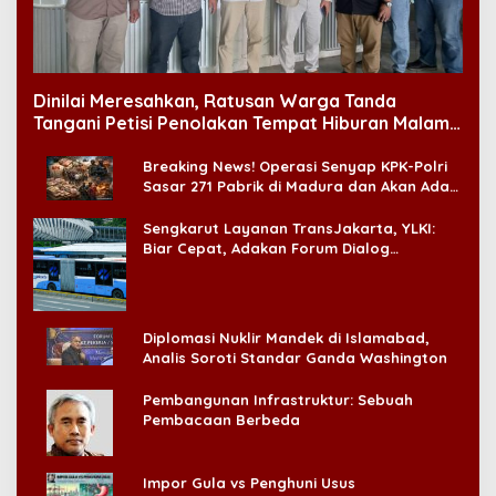
Dinilai Meresahkan, Ratusan Warga Tanda
Tangani Petisi Penolakan Tempat Hiburan Malam
di CitraLand
Breaking News! Operasi Senyap KPK-Polri
Sasar 271 Pabrik di Madura dan Akan Ada
‘Badai Pemeriksaan’
Sengkarut Layanan TransJakarta, YLKI:
Biar Cepat, Adakan Forum Dialog
Konsumen!
Diplomasi Nuklir Mandek di Islamabad,
Analis Soroti Standar Ganda Washington
Pembangunan Infrastruktur: Sebuah
Pembacaan Berbeda
Impor Gula vs Penghuni Usus