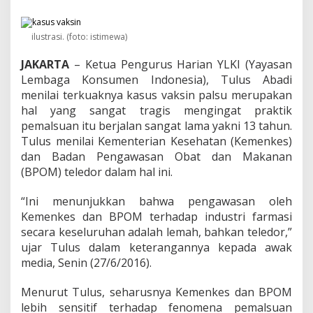
i
K
a
ilustrasi. (foto: istimewa)
s
u
JAKARTA
– Ketua Pengurus Harian YLKI (Yayasan
s
V
Lembaga Konsumen Indonesia), Tulus Abadi
a
menilai terkuaknya kasus vaksin palsu merupakan
k
hal yang sangat tragis mengingat praktik
s
pemalsuan itu berjalan sangat lama yakni 13 tahun.
i
n
Tulus menilai Kementerian Kesehatan (Kemenkes)
S
dan Badan Pengawasan Obat dan Makanan
e
(BPOM) teledor dalam hal ini.
b
a
“Ini menunjukkan bahwa pengawasan oleh
g
a
Kemenkes dan BPOM terhadap industri farmasi
i
secara keseluruhan adalah lemah, bahkan teledor,”
B
ujar Tulus dalam keterangannya kepada awak
u
media, Senin (27/6/2016).
k
t
i
Menurut Tulus, seharusnya Kemenkes dan BPOM
T
lebih sensitif terhadap fenomena pemalsuan