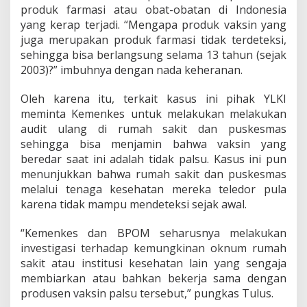
e
produk farmasi atau obat-obatan di Indonesia
l
yang kerap terjadi. “Mengapa produk vaksin yang
e
juga merupakan produk farmasi tidak terdeteksi,
d
o
sehingga bisa berlangsung selama 13 tahun (sejak
r
2003)?” imbuhnya dengan nada keheranan.
n
y
Oleh karena itu, terkait kasus ini pihak YLKI
a
meminta Kemenkes untuk melakukan melakukan
K
e
audit ulang di rumah sakit dan puskesmas
m
sehingga bisa menjamin bahwa vaksin yang
e
beredar saat ini adalah tidak palsu. Kasus ini pun
n
menunjukkan bahwa rumah sakit dan puskesmas
k
e
melalui tenaga kesehatan mereka teledor pula
s
karena tidak mampu mendeteksi sejak awal.
d
a
“Kemenkes dan BPOM seharusnya melakukan
n
investigasi terhadap kemungkinan oknum rumah
B
a
sakit atau institusi kesehatan lain yang sengaja
d
membiarkan atau bahkan bekerja sama dengan
a
produsen vaksin palsu tersebut,” pungkas Tulus.
n