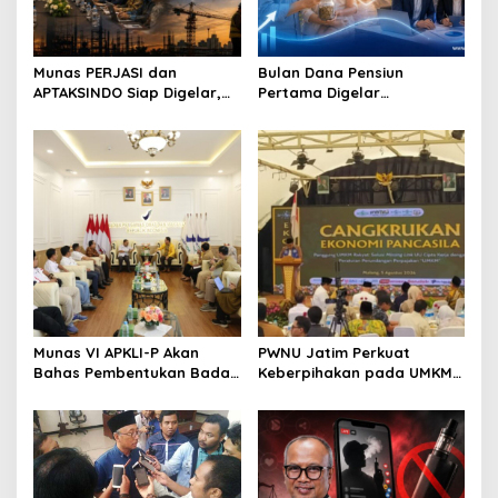
Munas PERJASI dan
Bulan Dana Pensiun
APTAKSINDO Siap Digelar,
Pertama Digelar
Bahas Regenerasi hingga
September, Industri
Revisi AD/ART
Perkuat Ekosistem Pensiun
Berkelanjutan
Munas VI APKLI-P Akan
PWNU Jatim Perkuat
Bahas Pembentukan Badan
Keberpihakan pada UMKM
Perekonomian UMKM RI,
Lewat Ekonomi Pancasila
Dinilai Penting Hadapi
Bonus Demografi