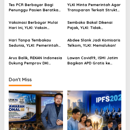
a
Tes PCR Berbayar Bagi
YLKI Minta Pemerintah Agar
v
Penunggu Pasien Beratkan
Transparan Terkait Struktur
Warga, Kemenkes Diminta
Biaya Tes PCR
i
Cabut Aturan Tersebut
Vaksinasi Berbayar Mulai
Sembako Bakal Dikenai
g
Hari Ini, YLKI: Vaksin
Pajak, YLKI: Tidak
Berbayar Harus Ditolak!
Manusiawi, Karenanya
a
Batalkan!
Hari Tanpa Tembakau
Abdee Slank Jadi Komisaris
t
Sedunia, YLKI: Pemerintah
Telkom, YLKI: Memalukan!
i
Harus Jadikan Pandemi
Covid-19 Sebagai
Arus Balik, REKAN Indonesia
Lawan Covid19, ISMI Jatim
o
Momentum Bebas Bahaya
Dukung Pemprov DKI
Bagikan APD Gratis ke
n
Rokok!
Lakukan Tes PCR Gratis
Sejumlah Rumah Sakit
Don't Miss