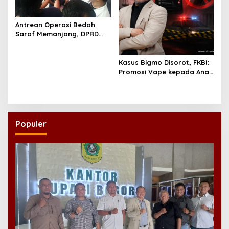
Antrean Operasi Bedah
Saraf Memanjang, DPRD
Jatim Minta Layanan RSUD
Dr. Soetomo Dievaluasi
Kasus Bigmo Disorot, FKBI:
Promosi Vape kepada Anak
Berpotensi Masuk Ranah
Pidana
Populer