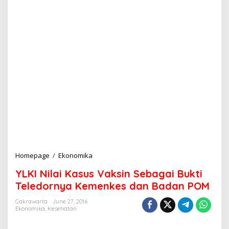
Homepage
/
Ekonomika
Y
L
YLKI Nilai Kasus Vaksin Sebagai Bukti
K
I
Teledornya Kemenkes dan Badan POM
N
i
Cakrawarta
June 27, 2016
Ekonomika
,
Kesehatan
l
a