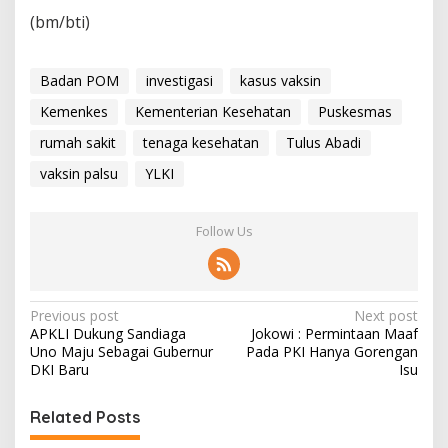
P
(bm/bti)
O
M
Badan POM
investigasi
kasus vaksin
Kemenkes
Kementerian Kesehatan
Puskesmas
rumah sakit
tenaga kesehatan
Tulus Abadi
vaksin palsu
YLKI
Follow Us
P
Previous post
Next post
APKLI Dukung Sandiaga
Jokowi : Permintaan Maaf
o
Uno Maju Sebagai Gubernur
Pada PKI Hanya Gorengan
s
DKI Baru
Isu
t
Related Posts
n