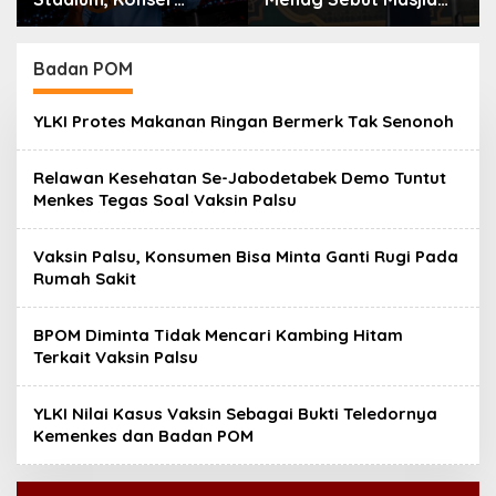
Perdana Tur Dunia
Indonesia Dikagumi
‘ARIRANG’ Diselimuti
Dunia
Dukungan untuk
Badan POM
Boikot Grammy
YLKI Protes Makanan Ringan Bermerk Tak Senonoh
Relawan Kesehatan Se-Jabodetabek Demo Tuntut
Menkes Tegas Soal Vaksin Palsu
Vaksin Palsu, Konsumen Bisa Minta Ganti Rugi Pada
Rumah Sakit
BPOM Diminta Tidak Mencari Kambing Hitam
Terkait Vaksin Palsu
YLKI Nilai Kasus Vaksin Sebagai Bukti Teledornya
Kemenkes dan Badan POM