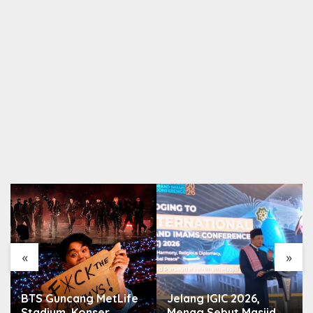
«
»
BTS Guncang MetLife
Jelang IGIC 2026,
Stadium, Konser
Menag Sebut Masjid