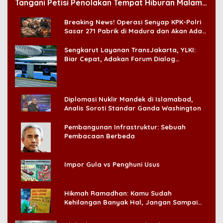
Tangani Petisi Penolakan Tempat Hiburan Malam
di CitraLand
Breaking News! Operasi Senyap KPK-Polri
Sasar 271 Pabrik di Madura dan Akan Ada
‘Badai Pemeriksaan’
Sengkarut Layanan TransJakarta, YLKI:
Biar Cepat, Adakan Forum Dialog
Konsumen!
Diplomasi Nuklir Mandek di Islamabad,
Analis Soroti Standar Ganda Washington
Pembangunan Infrastruktur: Sebuah
Pembacaan Berbeda
Impor Gula vs Penghuni Usus
Hikmah Ramadhan: Kamu Sudah
Kehilangan Banyak Hal, Jangan Sampai
Kehilangan Diri Sendiri!