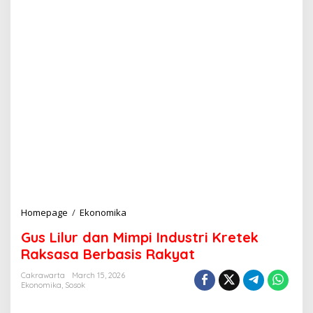
Homepage
/
Ekonomika
G
u
Gus Lilur dan Mimpi Industri Kretek
s
L
Raksasa Berbasis Rakyat
i
l
Cakrawarta
March 15, 2026
Ekonomika
,
Sosok
u
r