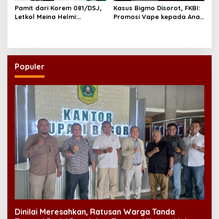
Pamit dari Korem 081/DSJ,
Kasus Bigmo Disorot, FKBI:
Letkol Meina Helmi:
Promosi Vape kepada Anak
Dukungan Anggota Jadi
Berpotensi Masuk Ranah
Kunci Keberhasilan Tugas
Pidana
Populer
Dinilai Meresahkan, Ratusan Warga Tanda