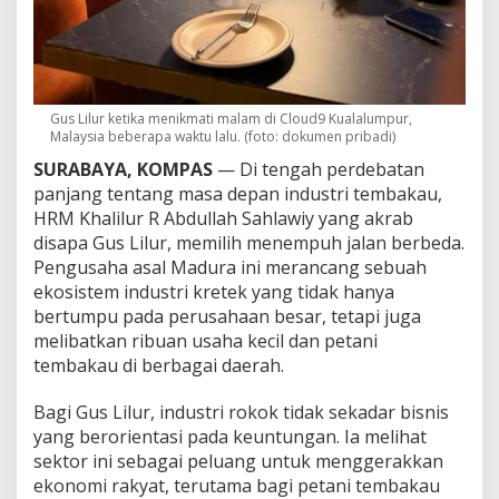
s
a
s
a
B
e
Gus Lilur ketika menikmati malam di Cloud9 Kualalumpur,
r
Malaysia beberapa waktu lalu. (foto: dokumen pribadi)
b
a
SURABAYA, KOMPAS
— Di tengah perdebatan
s
panjang tentang masa depan industri tembakau,
i
HRM Khalilur R Abdullah Sahlawiy yang akrab
s
disapa Gus Lilur, memilih menempuh jalan berbeda.
R
a
Pengusaha asal Madura ini merancang sebuah
k
ekosistem industri kretek yang tidak hanya
y
bertumpu pada perusahaan besar, tetapi juga
a
melibatkan ribuan usaha kecil dan petani
t
tembakau di berbagai daerah.
Bagi Gus Lilur, industri rokok tidak sekadar bisnis
yang berorientasi pada keuntungan. Ia melihat
sektor ini sebagai peluang untuk menggerakkan
ekonomi rakyat, terutama bagi petani tembakau