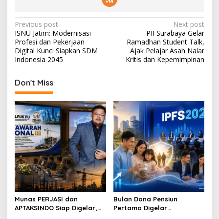
P
Previous post
Next post
ISNU Jatim: Modernisasi
PII Surabaya Gelar
o
Profesi dan Pekerjaan
Ramadhan Student Talk,
s
Digital Kunci Siapkan SDM
Ajak Pelajar Asah Nalar
Indonesia 2045
Kritis dan Kepemimpinan
t
n
Don't Miss
a
v
i
g
a
t
i
o
Munas PERJASI dan
Bulan Dana Pensiun
n
APTAKSINDO Siap Digelar,
Pertama Digelar
Bahas Regenerasi hingga
September, Industri