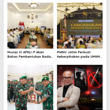
Revisi AD/ART
Perkuat Ekosistem Pensiun
Berkelanjutan
Munas VI APKLI-P Akan
PWNU Jatim Perkuat
Bahas Pembentukan Badan
Keberpihakan pada UMKM
Perekonomian UMKM RI,
Lewat Ekonomi Pancasila
Dinilai Penting Hadapi
Bonus Demografi