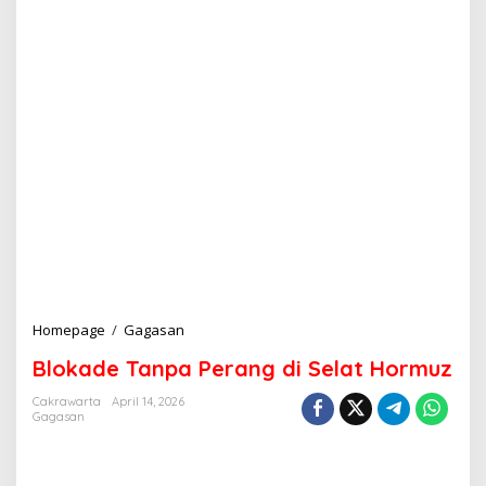
Homepage
/
Gagasan
B
l
Blokade Tanpa Perang di Selat Hormuz
o
k
Cakrawarta
April 14, 2026
a
Gagasan
d
e
T