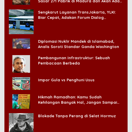
Sasar 271 Pabrik di Madura dan Akan Ada
‘Badai Pemeriksaan’
Sengkarut Layanan TransJakarta, YLKI:
Biar Cepat, Adakan Forum Dialog
Konsumen!
Diplomasi Nuklir Mandek di Islamabad,
Analis Soroti Standar Ganda Washington
Pembangunan Infrastruktur: Sebuah
Pembacaan Berbeda
Impor Gula vs Penghuni Usus
Hikmah Ramadhan: Kamu Sudah
Kehilangan Banyak Hal, Jangan Sampai
Kehilangan Diri Sendiri!
Blokade Tanpa Perang di Selat Hormuz