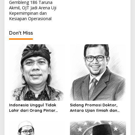
o
Gembleng 186 Taruna
s
Akmil, OJT Jadi Arena Uji
Kepemimpinan dan
t
Kesiapan Operasional
n
Don't Miss
a
v
i
g
a
t
i
o
n
Indonesia Unggul Tidak
Sidang Promosi Doktor,
Lahir dari Orang Pintar
Antara Ujian Ilmiah dan
Saja
Pesta Prestise