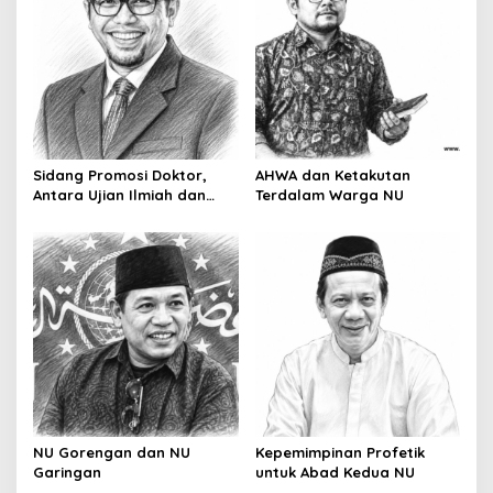
i
g
a
t
i
o
Sidang Promosi Doktor,
AHWA dan Ketakutan
n
Antara Ujian Ilmiah dan
Terdalam Warga NU
Pesta Prestise
NU Gorengan dan NU
Kepemimpinan Profetik
Garingan
untuk Abad Kedua NU