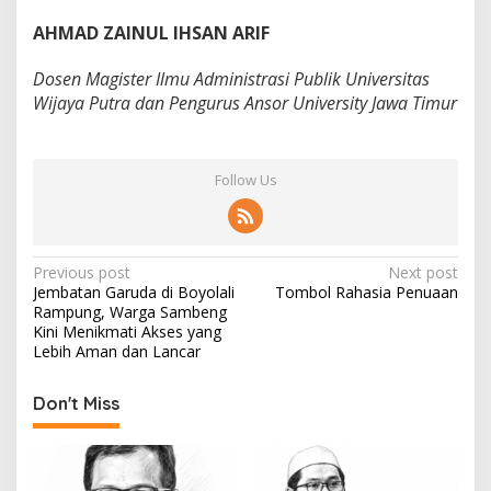
AHMAD ZAINUL IHSAN ARIF
Dosen Magister Ilmu Administrasi Publik Universitas
Wijaya Putra dan Pengurus Ansor University Jawa Timur
Follow Us
P
Previous post
Next post
Jembatan Garuda di Boyolali
Tombol Rahasia Penuaan
o
Rampung, Warga Sambeng
s
Kini Menikmati Akses yang
Lebih Aman dan Lancar
t
n
Don't Miss
a
v