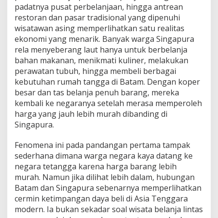
a
padatnya pusat perbelanjaan, hingga antrean
n
restoran dan pasar tradisional yang dipenuhi
D
wisatawan asing memperlihatkan satu realitas
a
y
ekonomi yang menarik. Banyak warga Singapura
a
rela menyeberang laut hanya untuk berbelanja
B
bahan makanan, menikmati kuliner, melakukan
e
perawatan tubuh, hingga membeli berbagai
l
i
kebutuhan rumah tangga di Batam. Dengan koper
d
besar dan tas belanja penuh barang, mereka
i
kembali ke negaranya setelah merasa memperoleh
A
harga yang jauh lebih murah dibanding di
s
Singapura.
i
a
T
Fenomena ini pada pandangan pertama tampak
e
sederhana dimana warga negara kaya datang ke
n
negara tetangga karena harga barang lebih
g
murah. Namun jika dilihat lebih dalam, hubungan
g
a
Batam dan Singapura sebenarnya memperlihatkan
r
cermin ketimpangan daya beli di Asia Tenggara
a
modern. Ia bukan sekadar soal wisata belanja lintas