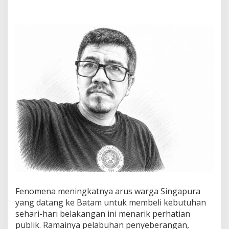
n
g
a
p
u
r
a
d
a
n
C
e
r
m
i
n
K
e
t
i
m
Fenomena meningkatnya arus warga Singapura
p
yang datang ke Batam untuk membeli kebutuhan
a
n
sehari-hari belakangan ini menarik perhatian
g
publik. Ramainya pelabuhan penyeberangan,