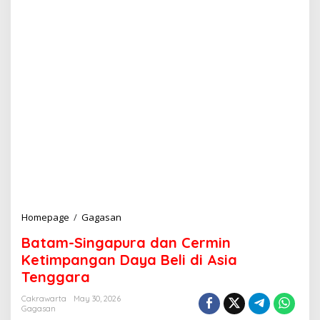
Homepage
/
Gagasan
B
a
Batam-Singapura dan Cermin
t
a
Ketimpangan Daya Beli di Asia
m
Tenggara
-
S
Cakrawarta
May 30, 2026
i
Gagasan