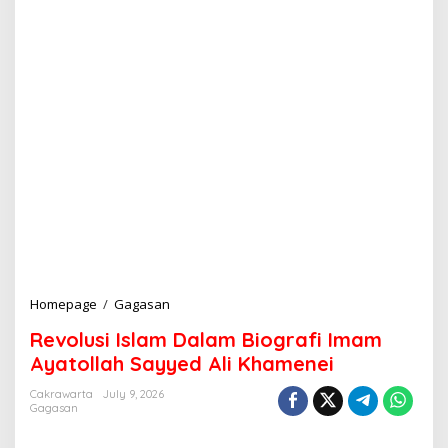
Homepage
/
Gagasan
R
e
Revolusi Islam Dalam Biografi Imam
v
o
Ayatollah Sayyed Ali Khamenei
l
u
Cakrawarta
July 9, 2026
Gagasan
s
i