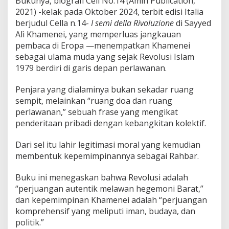
Bukunya, biografi Cell No.14 (Amin Publication,
2021) -kelak pada Oktober 2024, terbit edisi Italia
berjudul Cella n.14-
I semi della Rivoluzione
di Sayyed
Alì Khamenei, yang memperluas jangkauan
pembaca di Eropa —menempatkan Khamenei
sebagai ulama muda yang sejak Revolusi Islam
1979 berdiri di garis depan perlawanan.
Penjara yang dialaminya bukan sekadar ruang
sempit, melainkan “ruang doa dan ruang
perlawanan,” sebuah frase yang mengikat
penderitaan pribadi dengan kebangkitan kolektif.
Dari sel itu lahir legitimasi moral yang kemudian
membentuk kepemimpinannya sebagai Rahbar.
Buku ini menegaskan bahwa Revolusi adalah
“perjuangan autentik melawan hegemoni Barat,”
dan kepemimpinan Khamenei adalah “perjuangan
komprehensif yang meliputi iman, budaya, dan
politik.”