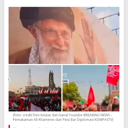
I
s
l
a
m
D
a
l
a
m
B
i
o
g
r
a
f
i
I
m
a
m
A
(foto: credit foto kolase dari kanal Youtube BREAKING NEWS –
y
Pemakaman Ali Khamenei dan Peta Bar Diplomasi KOMPASTV)
a