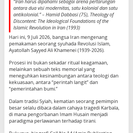
t
“Iran harus dipahami sebagai arena pertarungan
o
antara dua visi modernitas, satu kolonial dan satu
l
antikolonial.” – Hamid Dabbasi (75),
Theology of
l
Discontent: The Ideological Foundations of the
a
Islamic Revolution in Iran
(1993)
h
S
Hari ini, 9 Juli 2026, bangsa Iran mengenang
a
pemakaman seorang syuhada Revolusi Islam,
y
y
Ayatollah Sayyed Ali Khamenei (1939-2026).
e
d
Prosesi ini bukan sekadar ritual keagamaan,
A
melainkan sebuah teks memorial yang
l
meneguhkan kesinambungan antara teologi dan
i
K
kekuasaan, antara “perintah langit” dan
h
“pemerintahan bumi.”
a
m
Dalam tradisi Syiah, kematian seorang pemimpin
e
besar selalu dibaca dalam cahaya tragedi Karbala,
n
e
di mana pengorbanan Imam Husain menjadi
i
paradigma perlawanan terhadap tirani.