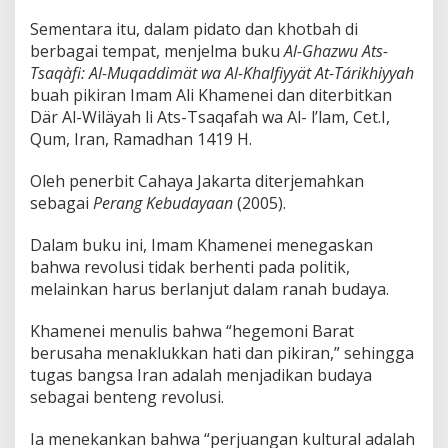
Sementara itu, dalam pidato dan khotbah di
berbagai tempat, menjelma buku
Al-Ghazwu Ats-
Tsaqàfi: Al-Muqaddimät wa Al-Khalfiyyät At-Tárikhiyyah
buah pikiran Imam Ali Khamenei dan diterbitkan
Där Al-Wiläyah li Ats-Tsaqafah wa Al- l’lam, Cet.I,
Qum, Iran, Ramadhan 1419 H.
Oleh penerbit Cahaya Jakarta diterjemahkan
sebagai
Perang Kebudayaan
(2005).
Dalam buku ini, Imam Khamenei menegaskan
bahwa revolusi tidak berhenti pada politik,
melainkan harus berlanjut dalam ranah budaya.
Khamenei menulis bahwa “hegemoni Barat
berusaha menaklukkan hati dan pikiran,” sehingga
tugas bangsa Iran adalah menjadikan budaya
sebagai benteng revolusi.
Ia menekankan bahwa “perjuangan kultural adalah