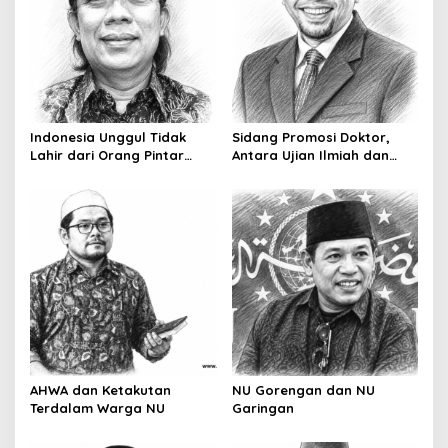
g
a
t
i
o
Indonesia Unggul Tidak
Sidang Promosi Doktor,
n
Lahir dari Orang Pintar
Antara Ujian Ilmiah dan
Saja
Pesta Prestise
AHWA dan Ketakutan
NU Gorengan dan NU
Terdalam Warga NU
Garingan