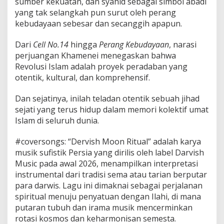
sumber kekuatan, dan syahid sebagai simbol abadi
yang tak selangkah pun surut oleh perang
kebudayaan sebesar dan secanggih apapun.
Dari
Cell No.14
hingga
Perang Kebudayaan
, narasi
perjuangan Khamenei menegaskan bahwa
Revolusi Islam adalah proyek peradaban yang
otentik, kultural, dan komprehensif.
Dan sejatinya, inilah teladan otentik sebuah jihad
sejati yang terus hidup dalam memori kolektif umat
Islam di seluruh dunia.
#coversongs: “Dervish Moon Ritual” adalah karya
musik sufistik Persia yang dirilis oleh label Darvish
Music pada awal 2026, menampilkan interpretasi
instrumental dari tradisi sema atau tarian berputar
para darwis. Lagu ini dimaknai sebagai perjalanan
spiritual menuju penyatuan dengan Ilahi, di mana
putaran tubuh dan irama musik mencerminkan
rotasi kosmos dan keharmonisan semesta.