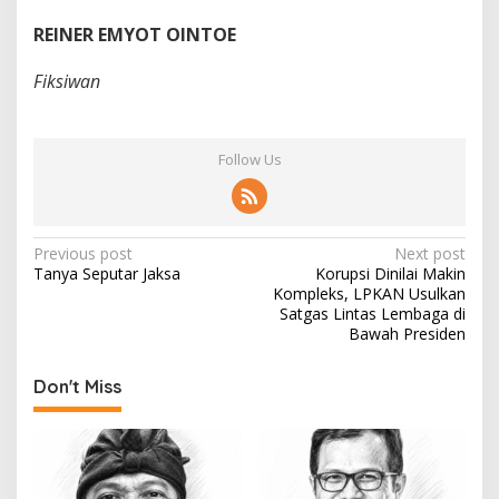
REINER EMYOT OINTOE
Fiksiwan
Follow Us
P
Previous post
Next post
Tanya Seputar Jaksa
Korupsi Dinilai Makin
o
Kompleks, LPKAN Usulkan
s
Satgas Lintas Lembaga di
Bawah Presiden
t
n
Don't Miss
a
v
i