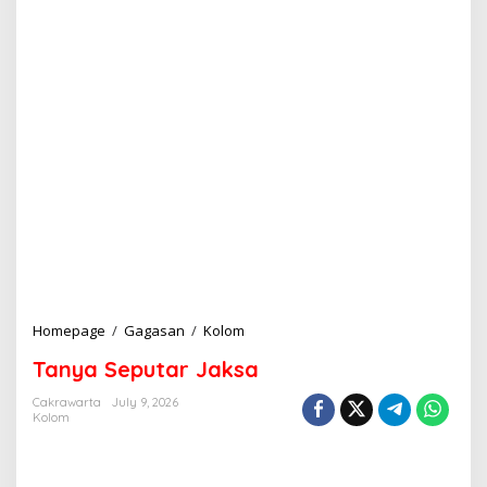
Homepage
/
Gagasan
/
Kolom
T
a
Tanya Seputar Jaksa
n
y
Cakrawarta
July 9, 2026
a
Kolom
S
e
p