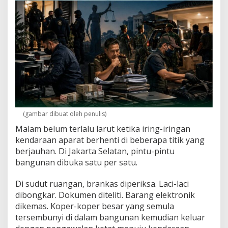
u
t
a
r
J
a
k
s
a
(gambar dibuat oleh penulis)
Malam belum terlalu larut ketika iring-iringan
kendaraan aparat berhenti di beberapa titik yang
berjauhan. Di Jakarta Selatan, pintu-pintu
bangunan dibuka satu per satu.
Di sudut ruangan, brankas diperiksa. Laci-laci
dibongkar. Dokumen diteliti. Barang elektronik
dikemas. Koper-koper besar yang semula
tersembunyi di dalam bangunan kemudian keluar