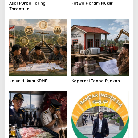
o
Asal Purba Taring
Fatwa Haram Nuklir
Tarantula
n
Jalur Hukum KDMP
Koperasi Tanpa Pijakan