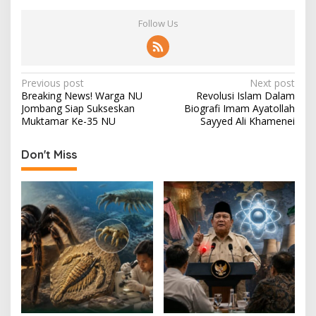
Follow Us
P
Previous post
Next post
Breaking News! Warga NU
Revolusi Islam Dalam
o
Jombang Siap Sukseskan
Biografi Imam Ayatollah
s
Muktamar Ke-35 NU
Sayyed Ali Khamenei
t
Don't Miss
n
a
v
i
g
a
t
i