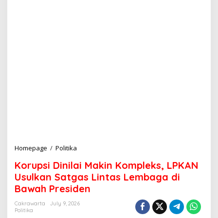
Homepage
/
Politika
K
o
Korupsi Dinilai Makin Kompleks, LPKAN
r
u
Usulkan Satgas Lintas Lembaga di
p
Bawah Presiden
s
i
Cakrawarta
July 9, 2026
D
Politika