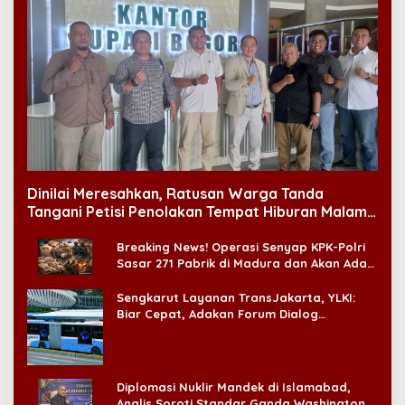
Dinilai Meresahkan, Ratusan Warga Tanda
Tangani Petisi Penolakan Tempat Hiburan Malam
di CitraLand
Breaking News! Operasi Senyap KPK-Polri
Sasar 271 Pabrik di Madura dan Akan Ada
‘Badai Pemeriksaan’
Sengkarut Layanan TransJakarta, YLKI:
Biar Cepat, Adakan Forum Dialog
Konsumen!
Diplomasi Nuklir Mandek di Islamabad,
Analis Soroti Standar Ganda Washington