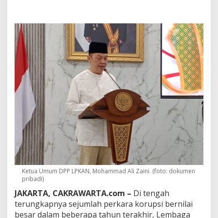
i
n
i
l
a
i
M
a
k
i
n
K
o
m
p
l
e
k
s
,
Ketua Umum DPP LPKAN, Mohammad Ali Zaini. (foto: dokumen
L
pribadi)
P
JAKARTA, CAKRAWARTA.com –
Di tengah
K
A
terungkapnya sejumlah perkara korupsi bernilai
N
besar dalam beberapa tahun terakhir, Lembaga