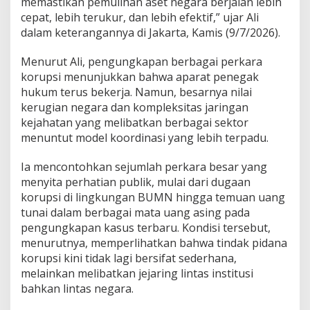
memastikan pemulihan aset negara berjalan lebih
a
d
cepat, lebih terukur, dan lebih efektif,” ujar Ali
i
dalam keterangannya di Jakarta, Kamis (9/7/2026).
B
a
Menurut Ali, pengungkapan berbagai perkara
w
korupsi menunjukkan bahwa aparat penegak
a
h
hukum terus bekerja. Namun, besarnya nilai
P
kerugian negara dan kompleksitas jaringan
r
kejahatan yang melibatkan berbagai sektor
e
menuntut model koordinasi yang lebih terpadu.
s
i
d
Ia mencontohkan sejumlah perkara besar yang
e
menyita perhatian publik, mulai dari dugaan
n
korupsi di lingkungan BUMN hingga temuan uang
tunai dalam berbagai mata uang asing pada
pengungkapan kasus terbaru. Kondisi tersebut,
menurutnya, memperlihatkan bahwa tindak pidana
korupsi kini tidak lagi bersifat sederhana,
melainkan melibatkan jejaring lintas institusi
bahkan lintas negara.