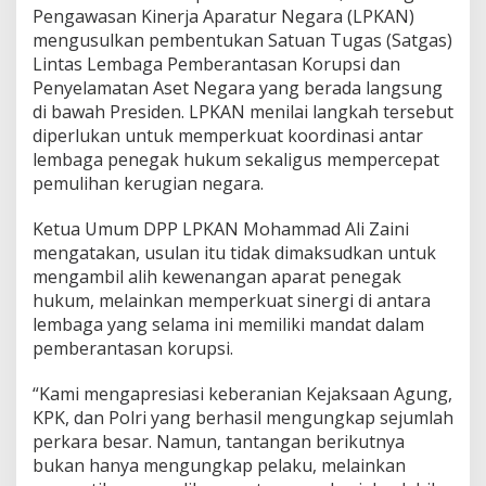
U
Pengawasan Kinerja Aparatur Negara (LPKAN)
s
mengusulkan pembentukan Satuan Tugas (Satgas)
u
l
Lintas Lembaga Pemberantasan Korupsi dan
k
Penyelamatan Aset Negara yang berada langsung
a
di bawah Presiden. LPKAN menilai langkah tersebut
n
diperlukan untuk memperkuat koordinasi antar
S
lembaga penegak hukum sekaligus mempercepat
a
t
pemulihan kerugian negara.
g
a
Ketua Umum DPP LPKAN Mohammad Ali Zaini
s
mengatakan, usulan itu tidak dimaksudkan untuk
L
mengambil alih kewenangan aparat penegak
i
n
hukum, melainkan memperkuat sinergi di antara
t
lembaga yang selama ini memiliki mandat dalam
a
pemberantasan korupsi.
s
L
“Kami mengapresiasi keberanian Kejaksaan Agung,
e
m
KPK, dan Polri yang berhasil mengungkap sejumlah
b
perkara besar. Namun, tantangan berikutnya
a
bukan hanya mengungkap pelaku, melainkan
g