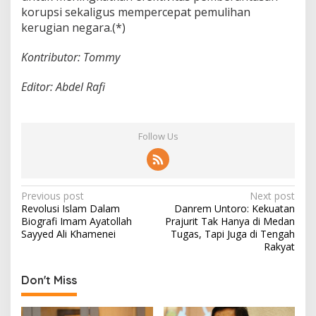
korupsi sekaligus mempercepat pemulihan
kerugian negara.(*)
Kontributor: Tommy
Editor: Abdel Rafi
Follow Us
P
Previous post
Next post
Revolusi Islam Dalam
Danrem Untoro: Kekuatan
o
Biografi Imam Ayatollah
Prajurit Tak Hanya di Medan
s
Sayyed Ali Khamenei
Tugas, Tapi Juga di Tengah
Rakyat
t
n
Don't Miss
a