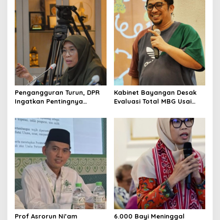
v
i
g
a
t
i
o
Pengangguran Turun, DPR
Kabinet Bayangan Desak
n
Ingatkan Pentingnya
Evaluasi Total MBG Usai
Menciptakan Pekerjaan
Rentetan Keracunan
yang Layak
Massal
Prof Asrorun Ni’am
6.000 Bayi Meninggal