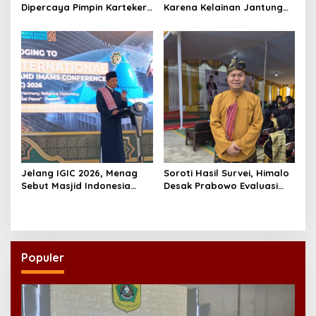
Dipercaya Pimpin Karteker
Karena Kelainan Jantung
PWNU Jambi, Dinilai Simbol
Bawaan, DPR Desak
Regenerasi Kepemimpinan
Pemerataan Operasi
NU
Jantung Anak
Jelang IGIC 2026, Menag
Soroti Hasil Survei, Himalo
Sebut Masjid Indonesia
Desak Prabowo Evaluasi
Dikagumi Dunia
dan Rombak Kabinet
Populer