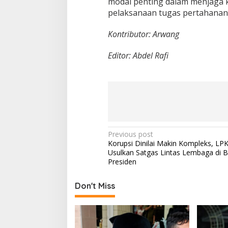
modal penting dalam menjaga 
pelaksanaan tugas pertahanan d
Kontributor: Arwang
Editor: Abdel Rafi
P
Previous post
Korupsi Dinilai Makin Kompleks, LP
o
Usulkan Satgas Lintas Lembaga di 
s
Presiden
t
Don't Miss
n
a
v