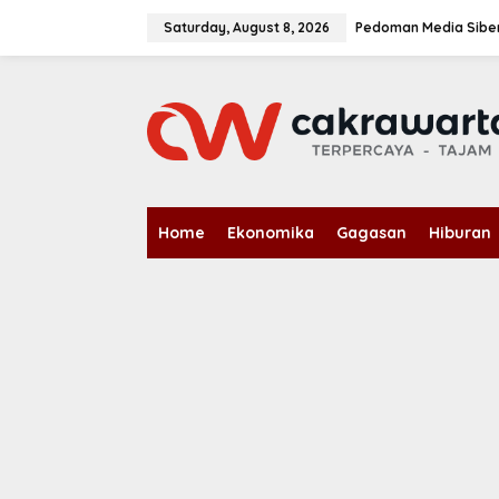
S
k
Saturday, August 8, 2026
Pedoman Media Sibe
i
p
t
o
c
o
n
t
e
n
Home
Ekonomika
Gagasan
Hiburan
t