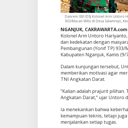
H
a
n
Danrem 081/DSJ Kolonel Arm Untoro Har
y
933/Macan Wilis di Desa Salamrejo, Ke
a
d
NGANJUK, CAKRAWARTA.com
i
Kolonel Arm Untoro Hariyanto,
M
dan kedekatan dengan masyarak
e
Pembangunan (Yonif TP) 933/Ma
d
a
Kabupaten Nganjuk, Kamis (9/7
n
T
Dalam kunjungan tersebut, Unt
u
memberikan motivasi agar mere
g
TNI Angkatan Darat.
a
s
,
“Kalian adalah prajurit pilihan
T
Angkatan Darat,” ujar Untoro d
a
p
Ia menekankan bahwa keberhasi
i
kemampuan teknis, tetapi juga 
J
u
menjalankan setiap tugas.
g