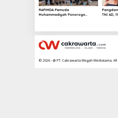
RAPIMDA Pemuda
Pangdam 
Muhammadiyah Ponorogo
TNI AD, 
Teguhkan Politik Kebangsaan
Rumah T
Berbasis Integritas
© 2026 - @ PT. Cakrawarta Megah Mediatama. All 