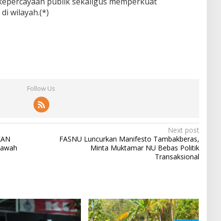
kepercayaan publik sekaligus memperkuat
i wilayah.(*)
Follow Us
Next post
KAN
FASNU Luncurkan Manifesto Tambakberas,
Bawah
Minta Muktamar NU Bebas Politik
Transaksional