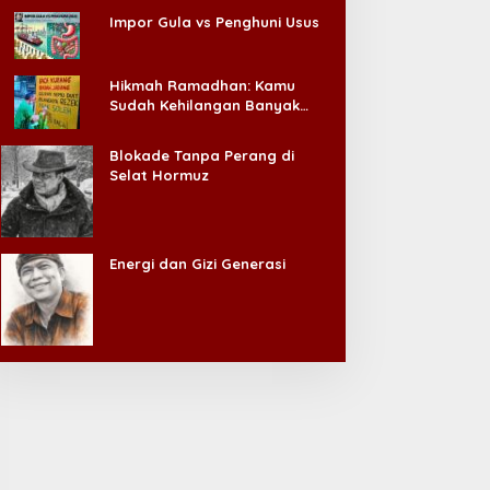
Impor Gula vs Penghuni Usus
Hikmah Ramadhan: Kamu
Sudah Kehilangan Banyak
Hal, Jangan Sampai
Kehilangan Diri Sendiri!
Blokade Tanpa Perang di
Selat Hormuz
Energi dan Gizi Generasi