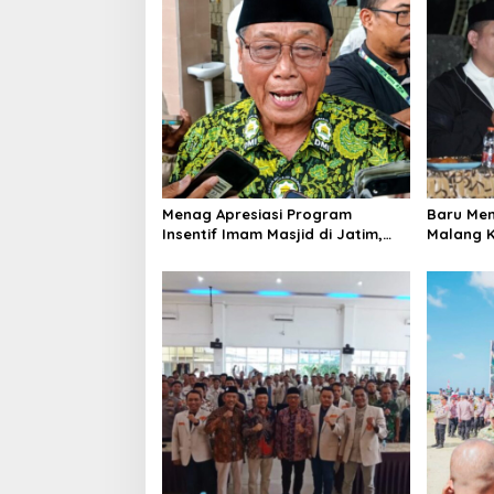
i
g
a
t
i
o
n
Menag Apresiasi Program
Baru Men
Insentif Imam Masjid di Jatim,
Malang K
DMI Dorong Jadi Model Nasional
Warga L