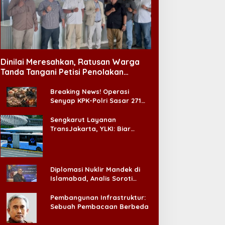
Dinilai Meresahkan, Ratusan Warga
Tanda Tangani Petisi Penolakan
Tempat Hiburan Malam di CitraLand
Breaking News! Operasi
Senyap KPK-Polri Sasar 271
Pabrik di Madura dan Akan
Ada ‘Badai Pemeriksaan’
Sengkarut Layanan
TransJakarta, YLKI: Biar
Cepat, Adakan Forum Dialog
Konsumen!
Diplomasi Nuklir Mandek di
Islamabad, Analis Soroti
Standar Ganda Washington
Pembangunan Infrastruktur:
Sebuah Pembacaan Berbeda