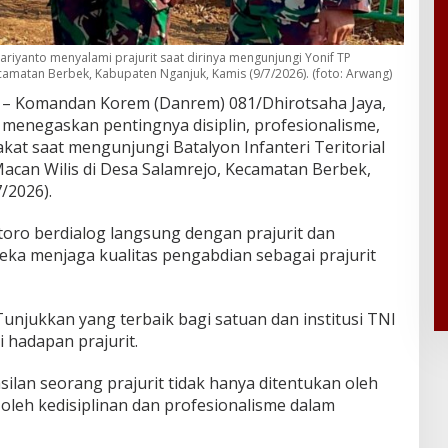
iyanto menyalami prajurit saat dirinya mengunjungi Yonif TP
camatan Berbek, Kabupaten Nganjuk, Kamis (9/7/2026). (foto: Arwang)
– Komandan Korem (Danrem) 081/Dhirotsaha Jaya,
 menegaskan pentingnya disiplin, profesionalisme,
at saat mengunjungi Batalyon Infanteri Teritorial
can Wilis di Desa Salamrejo, Kecamatan Berbek,
/2026).
oro berdialog langsung dengan prajurit dan
ka menjaga kualitas pengabdian sebagai prajurit
. Tunjukkan yang terbaik bagi satuan dan institusi TNI
i hadapan prajurit.
lan seorang prajurit tidak hanya ditentukan oleh
oleh kedisiplinan dan profesionalisme dalam