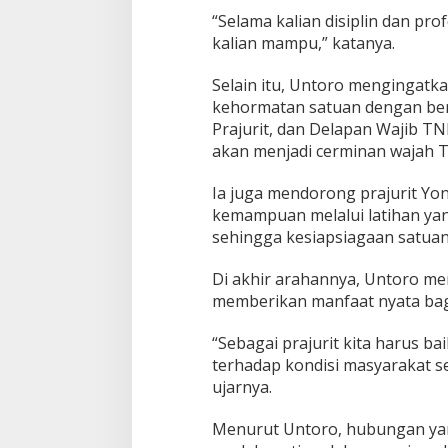
a
“Selama kalian disiplin dan pro
d
kalian mampu,” katanya.
i
T
e
Selain itu, Untoro mengingatka
n
kehormatan satuan dengan ber
g
Prajurit, dan Delapan Wajib TNI
a
akan menjadi cerminan wajah T
h
R
a
Ia juga mendorong prajurit Yo
k
kemampuan melalui latihan ya
y
sehingga kesiapsiagaan satuan
a
t
Di akhir arahannya, Untoro me
memberikan manfaat nyata bagi
“Sebagai prajurit kita harus ba
terhadap kondisi masyarakat se
ujarnya.
Menurut Untoro, hubungan ya