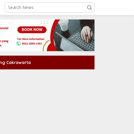
ng Cakrawarta