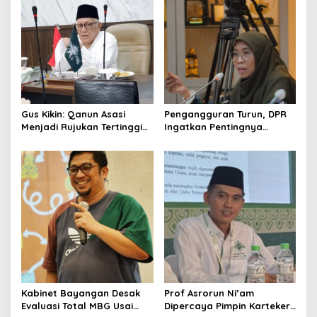
Gus Kikin: Qanun Asasi
Pengangguran Turun, DPR
Menjadi Rujukan Tertinggi
Ingatkan Pentingnya
NU, Melampaui AD/ART
Menciptakan Pekerjaan
yang Layak
Kabinet Bayangan Desak
Prof Asrorun Ni’am
Evaluasi Total MBG Usai
Dipercaya Pimpin Karteker