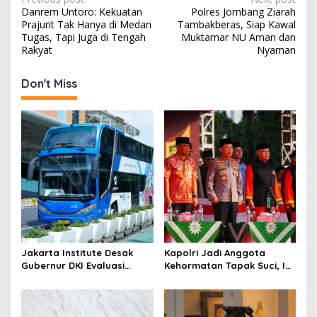
P
Danrem Untoro: Kekuatan
Polres Jombang Ziarah
o
Prajurit Tak Hanya di Medan
Tambakberas, Siap Kawal
s
Tugas, Tapi Juga di Tengah
Muktamar NU Aman dan
Rakyat
Nyaman
t
n
Don't Miss
a
v
i
g
a
t
i
o
Jakarta Institute Desak
Kapolri Jadi Anggota
n
Gubernur DKI Evaluasi
Kehormatan Tapak Suci, Ini
Transjakarta soal
Pesannya untuk Kader
Penumpang Diturunkan