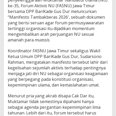
penyelenggaraan Muktamar Nahdlatul Ulama (NU)
i
ke-35, Forum Aktivis NU (FASNU) Jawa Timur
k
bersama DPP BariKade Gus Dur meluncurkan
T
r
“Manifesto Tambakberas 2026′, sebuah dokumen
a
yang berisi seruan agar forum permusyawaratan
n
tertinggi organisasi itu dijadikan momentum
s
mengembalikan arah perjuangan NU sesuai
a
amanah para
muassis.
k
s
i
Koordinator FASNU Jawa Timur sekaligus Wakil
o
Ketua Umum DPP BariKade Gus Dur, Sudarsono
n
Rahman, mengatakan manifesto tersebut lahir dari
a
kegelisahan sejumlah aktivis terhadap pentingnya
l
menjaga jati diri NU sebagai organisasi keagamaan
yang berpegang pada konstitusi organisasi,
kepemimpinan ulama, dan kemaslahatan umat.
Menurut pria yang akrab disapa Cak Dar itu,
Muktamar tidak semestinya dipahami hanya
sebagai agenda pergantian kepemimpinan lima
tahunan. Lebih dari itu, forum tersebut harus