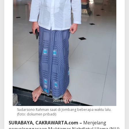
M
i
n
t
a
M
u
k
t
a
m
a
r
N
U
B
e
b
a
s
P
Sudarsono Rahman saat di Jombang beberapa waktu lalu.
o
(foto: dokumen pribadi)
l
i
SURABAYA, CAKRAWARTA.com –
Menjelang
t