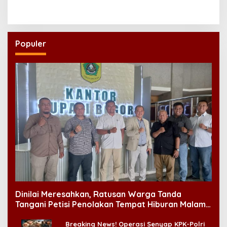
Rentetan Keracunan
PWNU Jambi, Dinilai Simbol
Massal
Regenerasi Kepemimpinan
NU
Populer
Dinilai Meresahkan, Ratusan Warga Tanda
Tangani Petisi Penolakan Tempat Hiburan Malam
di CitraLand
Breaking News! Operasi Senyap KPK-Polri