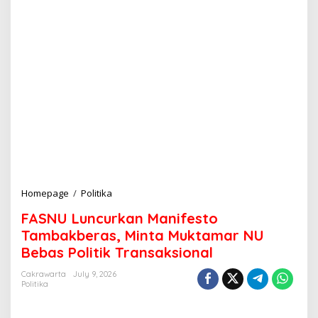
Homepage
/
Politika
F
A
FASNU Luncurkan Manifesto
S
N
Tambakberas, Minta Muktamar NU
U
Bebas Politik Transaksional
L
u
Cakrawarta
July 9, 2026
n
Politika
c
u