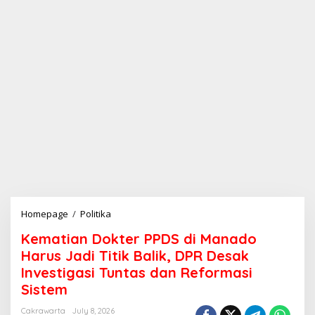
Homepage
/
Politika
K
e
Kematian Dokter PPDS di Manado
m
a
Harus Jadi Titik Balik, DPR Desak
t
Investigasi Tuntas dan Reformasi
i
Sistem
a
n
Cakrawarta
July 8, 2026