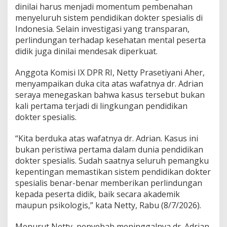
d
dinilai harus menjadi momentum pembenahan
i
menyeluruh sistem pendidikan dokter spesialis di
T
Indonesia. Selain investigasi yang transparan,
i
t
perlindungan terhadap kesehatan mental peserta
i
didik juga dinilai mendesak diperkuat.
k
B
Anggota Komisi IX DPR RI, Netty Prasetiyani Aher,
a
menyampaikan duka cita atas wafatnya dr. Adrian
l
i
seraya menegaskan bahwa kasus tersebut bukan
k
kali pertama terjadi di lingkungan pendidikan
,
dokter spesialis.
D
P
“Kita berduka atas wafatnya dr. Adrian. Kasus ini
R
D
bukan peristiwa pertama dalam dunia pendidikan
e
dokter spesialis. Sudah saatnya seluruh pemangku
s
kepentingan memastikan sistem pendidikan dokter
a
spesialis benar-benar memberikan perlindungan
k
I
kepada peserta didik, baik secara akademik
n
maupun psikologis,” kata Netty, Rabu (8/7/2026).
v
e
Menurut Netty, penyebab meninggalnya dr. Adrian