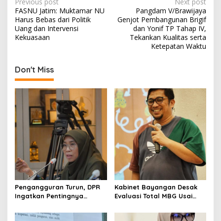
P
Previous post
Next post
FASNU Jatim: Muktamar NU
Pangdam V/Brawijaya
o
Harus Bebas dari Politik
Genjot Pembangunan Brigif
s
Uang dan Intervensi
dan Yonif TP Tahap IV,
Kekuasaan
Tekankan Kualitas serta
t
Ketepatan Waktu
n
Don't Miss
a
v
i
g
a
t
i
o
n
Pengangguran Turun, DPR
Kabinet Bayangan Desak
Ingatkan Pentingnya
Evaluasi Total MBG Usai
Menciptakan Pekerjaan
Rentetan Keracunan
yang Layak
Massal