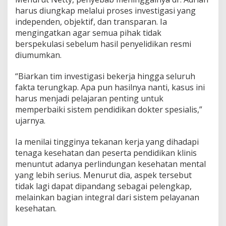
s
harus diungkap melalui proses investigasi yang
t
i
independen, objektif, dan transparan. Ia
g
mengingatkan agar semua pihak tidak
a
berspekulasi sebelum hasil penyelidikan resmi
s
diumumkan.
i
T
u
“Biarkan tim investigasi bekerja hingga seluruh
n
fakta terungkap. Apa pun hasilnya nanti, kasus ini
t
harus menjadi pelajaran penting untuk
a
memperbaiki sistem pendidikan dokter spesialis,”
s
ujarnya.
d
a
n
Ia menilai tingginya tekanan kerja yang dihadapi
R
tenaga kesehatan dan peserta pendidikan klinis
e
menuntut adanya perlindungan kesehatan mental
f
yang lebih serius. Menurut dia, aspek tersebut
o
r
tidak lagi dapat dipandang sebagai pelengkap,
m
melainkan bagian integral dari sistem pelayanan
a
kesehatan.
s
i