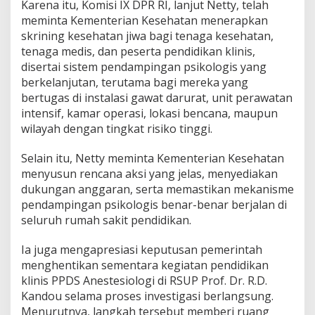
Karena itu, Komisi IX DPR RI, lanjut Netty, telah
S
i
meminta Kementerian Kesehatan menerapkan
s
skrining kesehatan jiwa bagi tenaga kesehatan,
t
tenaga medis, dan peserta pendidikan klinis,
e
disertai sistem pendampingan psikologis yang
m
berkelanjutan, terutama bagi mereka yang
bertugas di instalasi gawat darurat, unit perawatan
intensif, kamar operasi, lokasi bencana, maupun
wilayah dengan tingkat risiko tinggi.
Selain itu, Netty meminta Kementerian Kesehatan
menyusun rencana aksi yang jelas, menyediakan
dukungan anggaran, serta memastikan mekanisme
pendampingan psikologis benar-benar berjalan di
seluruh rumah sakit pendidikan.
Ia juga mengapresiasi keputusan pemerintah
menghentikan sementara kegiatan pendidikan
klinis PPDS Anestesiologi di RSUP Prof. Dr. R.D.
Kandou selama proses investigasi berlangsung.
Menurutnya, langkah tersebut memberi ruang