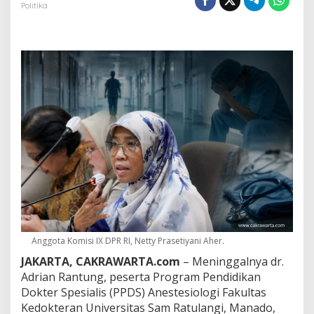
D
Politika
o
k
t
e
r
P
P
D
S
d
i
M
a
n
a
d
o
H
a
Anggota Komisi IX DPR RI, Netty Prasetiyani Aher.
r
JAKARTA, CAKRAWARTA.com
– Meninggalnya dr.
u
Adrian Rantung, peserta Program Pendidikan
s
J
Dokter Spesialis (PPDS) Anestesiologi Fakultas
a
Kedokteran Universitas Sam Ratulangi, Manado,