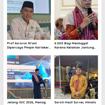
Prof Asrorun Ni’am
6.000 Bayi Meninggal
Dipercaya Pimpin Karteker
Karena Kelainan Jantung
PWNU Jambi, Dinilai Simbol
Bawaan, DPR Desak
Regenerasi Kepemimpinan
Pemerataan Operasi
NU
Jantung Anak
Jelang IGIC 2026, Menag
Soroti Hasil Survei, Himalo