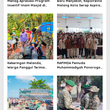
Menag Apresiasi Program
Baru Menjabat, Kapolresta
Insentif Imam Masjid di
Malang Kota Serap Aspirasi
Jatim, DMI Dorong Jadi
Warga Lewat Dialog
Model Nasional
Kamtibmas
Kekeringan Melanda,
RAPIMDA Pemuda
Warga Panggul Terima
Muhammadiyah Ponorogo
8.000 Liter Air
Teguhkan Politik
Kebangsaan Berbasis
Integritas