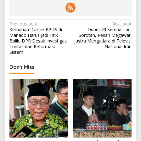
P
Previous post
Next post
Kematian Dokter PPDS di
Dubes RI Sempat Jadi
o
Manado Harus Jadi Titik
Sorotan, Pesan Megawati
s
Balik, DPR Desak Investigasi
Justru Mengudara di Televisi
Tuntas dan Reformasi
Nasional Iran
t
Sistem
n
Don't Miss
a
v
i
g
a
t
i
o
n