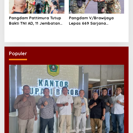
Pangdam Pattimura Tutup
Pangdam V/Brawijaya
Bakti TNI AD, 11 Jembatan
Lepas 669 Sarjana
dan 58 Rumah Tuntas
Penggerak, Perkuat Desa
Dibangun
hingga Kampung Nelayan
Populer