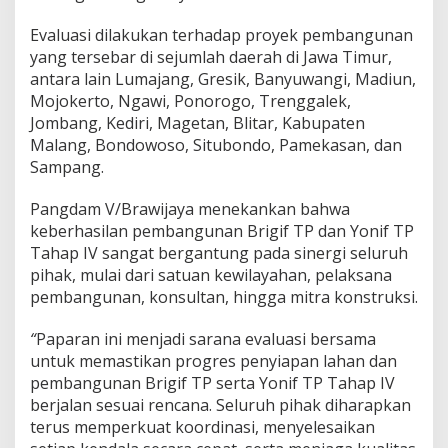
e
p
Evaluasi dilakukan terhadap proyek pembangunan
a
yang tersebar di sejumlah daerah di Jawa Timur,
t
antara lain Lumajang, Gresik, Banyuwangi, Madiun,
a
n
Mojokerto, Ngawi, Ponorogo, Trenggalek,
W
Jombang, Kediri, Magetan, Blitar, Kabupaten
a
Malang, Bondowoso, Situbondo, Pamekasan, dan
k
Sampang.
t
u
Pangdam V/Brawijaya menekankan bahwa
keberhasilan pembangunan Brigif TP dan Yonif TP
Tahap IV sangat bergantung pada sinergi seluruh
pihak, mulai dari satuan kewilayahan, pelaksana
pembangunan, konsultan, hingga mitra konstruksi.
“
Paparan ini menjadi sarana evaluasi bersama
untuk memastikan progres penyiapan lahan dan
pembangunan Brigif TP serta Yonif TP Tahap IV
berjalan sesuai rencana. Seluruh pihak diharapkan
terus memperkuat koordinasi, menyelesaikan