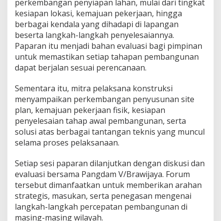
perkembangan penyiapan lahan, mulai dari tingkat
,
T
kesiapan lokasi, kemajuan pekerjaan, hingga
e
berbagai kendala yang dihadapi di lapangan
k
beserta langkah-langkah penyelesaiannya.
a
Paparan itu menjadi bahan evaluasi bagi pimpinan
n
k
untuk memastikan setiap tahapan pembangunan
a
dapat berjalan sesuai perencanaan.
n
K
Sementara itu, mitra pelaksana konstruksi
u
menyampaikan perkembangan penyusunan site
a
l
plan, kemajuan pekerjaan fisik, kesiapan
i
penyelesaian tahap awal pembangunan, serta
t
solusi atas berbagai tantangan teknis yang muncul
a
selama proses pelaksanaan.
s
s
e
Setiap sesi paparan dilanjutkan dengan diskusi dan
r
evaluasi bersama Pangdam V/Brawijaya. Forum
t
tersebut dimanfaatkan untuk memberikan arahan
a
strategis, masukan, serta penegasan mengenai
K
langkah-langkah percepatan pembangunan di
e
t
masing-masing wilayah.