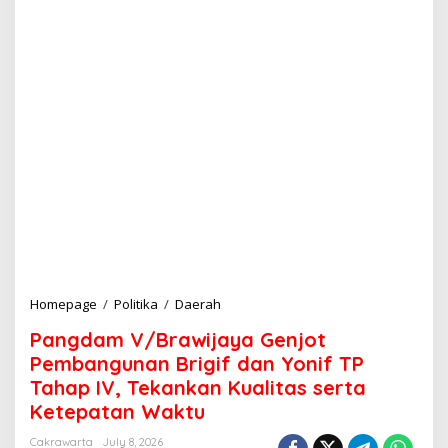
Homepage
/
Politika
/
Daerah
P
a
Pangdam V/Brawijaya Genjot
n
g
Pembangunan Brigif dan Yonif TP
d
Tahap IV, Tekankan Kualitas serta
a
Ketepatan Waktu
m
V
Cakrawarta
July 8, 2026