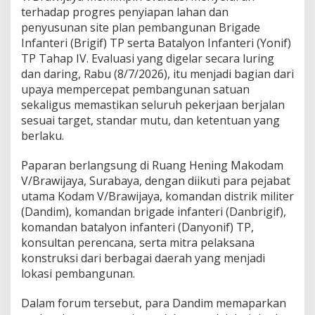
a
terhadap progres penyiapan lahan dan
n
penyusunan site plan pembangunan Brigade
B
r
Infanteri (Brigif) TP serta Batalyon Infanteri (Yonif)
i
TP Tahap IV. Evaluasi yang digelar secara luring
g
dan daring, Rabu (8/7/2026), itu menjadi bagian dari
i
upaya mempercepat pembangunan satuan
f
d
sekaligus memastikan seluruh pekerjaan berjalan
a
sesuai target, standar mutu, dan ketentuan yang
n
berlaku.
Y
o
Paparan berlangsung di Ruang Hening Makodam
n
i
V/Brawijaya, Surabaya, dengan diikuti para pejabat
f
utama Kodam V/Brawijaya, komandan distrik militer
T
(Dandim), komandan brigade infanteri (Danbrigif),
P
komandan batalyon infanteri (Danyonif) TP,
T
konsultan perencana, serta mitra pelaksana
a
h
konstruksi dari berbagai daerah yang menjadi
a
lokasi pembangunan.
p
I
Dalam forum tersebut, para Dandim memaparkan
V