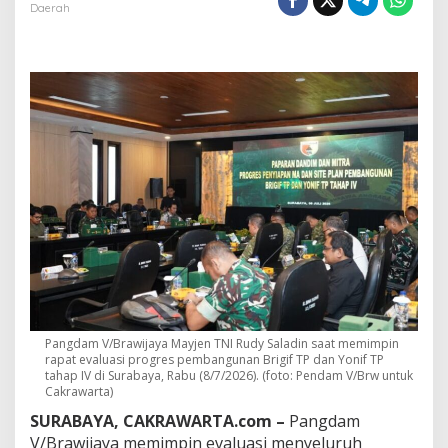
/
Daerah
B
r
a
w
i
j
a
y
a
G
e
n
j
o
t
P
e
m
b
Pangdam V/Brawijaya Mayjen TNI Rudy Saladin saat memimpin
rapat evaluasi progres pembangunan Brigif TP dan Yonif TP
a
tahap IV di Surabaya, Rabu (8/7/2026). (foto: Pendam V/Brw untuk
n
Cakrawarta)
g
u
SURABAYA, CAKRAWARTA.com –
Pangdam
n
V/Brawijaya memimpin evaluasi menyeluruh