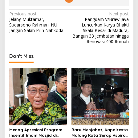
P
Previous post
Next post
Jelang Muktamar,
Pangdam V/Brawijaya
o
Sudarsono Rahman: NU
Luncurkan Karya Bhakti
s
Jangan Salah Pilih Nahkoda
Skala Besar di Madura,
Bangun 33 Jembatan hingga
t
Renovasi 400 Rumah
n
Don't Miss
a
v
i
g
a
t
i
o
n
Menag Apresiasi Program
Baru Menjabat, Kapolresta
Insentif Imam Masjid di
Malang Kota Serap Aspirasi