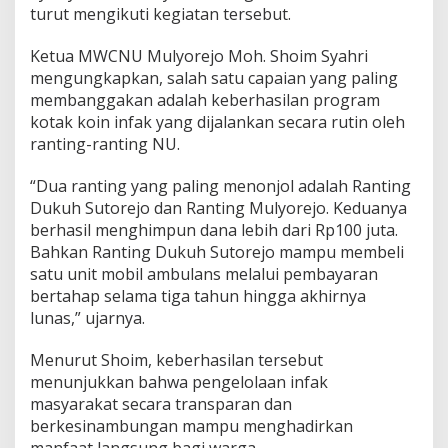
a
turut mengikuti kegiatan tersebut.
n
G
Ketua MWCNU Mulyorejo Moh. Shoim Syahri
o
t
mengungkapkan, salah satu capaian yang paling
o
membanggakan adalah keberhasilan program
n
kotak koin infak yang dijalankan secara rutin oleh
g
ranting-ranting NU.
R
o
y
“Dua ranting yang paling menonjol adalah Ranting
o
Dukuh Sutorejo dan Ranting Mulyorejo. Keduanya
n
berhasil menghimpun dana lebih dari Rp100 juta.
g
Bahkan Ranting Dukuh Sutorejo mampu membeli
W
satu unit mobil ambulans melalui pembayaran
a
r
bertahap selama tiga tahun hingga akhirnya
g
lunas,” ujarnya.
a
N
Menurut Shoim, keberhasilan tersebut
U
menunjukkan bahwa pengelolaan infak
M
u
masyarakat secara transparan dan
l
berkesinambungan mampu menghadirkan
y