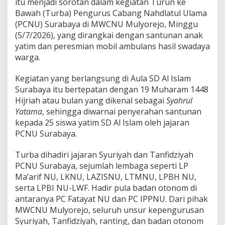
a
itu menjadi sorotan dalam kegiatan Turun ke
P
Bawah (Turba) Pengurus Cabang Nahdlatul Ulama
C
(PCNU) Surabaya di MWCNU Mulyorejo, Minggu
N
(5/7/2026), yang dirangkai dengan santunan anak
U
yatim dan peresmian mobil ambulans hasil swadaya
S
u
warga.
r
a
Kegiatan yang berlangsung di Aula SD Al Islam
b
Surabaya itu bertepatan dengan 19 Muharam 1448
a
Hijriah atau bulan yang dikenal sebagai
Syahrul
y
a
Yatama
, sehingga diwarnai penyerahan santunan
U
kepada 25 siswa yatim SD Al Islam oleh jajaran
n
PCNU Surabaya.
g
k
Turba dihadiri jajaran Syuriyah dan Tanfidziyah
a
p
PCNU Surabaya, sejumlah lembaga seperti LP
K
Ma’arif NU, LKNU, LAZISNU, LTMNU, LPBH NU,
e
serta LPBI NU-LWF. Hadir pula badan otonom di
k
antaranya PC Fatayat NU dan PC IPPNU. Dari pihak
u
a
MWCNU Mulyorejo, seluruh unsur kepengurusan
t
Syuriyah, Tanfidziyah, ranting, dan badan otonom