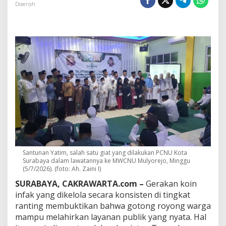
k
Daerah
K
o
i
n
k
e
M
o
b
i
l
A
m
b
u
l
Santunan Yatim, salah satu giat yang dilakukan PCNU Kota
a
Surabaya dalam lawatannya ke MWCNU Mulyorejo, Minggu
n
(5/7/2026). (foto: Ah. Zaini I)
s
,
SURABAYA, CAKRAWARTA.com –
Gerakan koin
T
infak yang dikelola secara konsisten di tingkat
u
ranting membuktikan bahwa gotong royong warga
r
mampu melahirkan layanan publik yang nyata. Hal
b