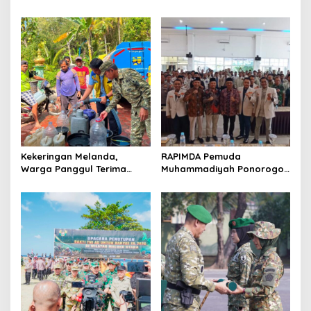
Jatim, DMI Dorong Jadi
Warga Lewat Dialog
Model Nasional
Kamtibmas
Kekeringan Melanda,
RAPIMDA Pemuda
Warga Panggul Terima
Muhammadiyah Ponorogo
8.000 Liter Air
Teguhkan Politik
Kebangsaan Berbasis
Integritas