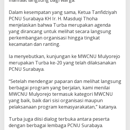
manfaat langsung bagi warga.
o
r
Dalam kesempatan yang sama, Ketua Tanfidziyah
e
j
PCNU Surabaya KH Ir. H. Masduqi Thoha
o
menjelaskan bahwa Turba merupakan agenda
yang dirancang untuk melihat secara langsung
perkembangan organisasi hingga tingkat
kecamatan dan ranting.
Ia menyebutkan, kunjungan ke MWCNU Mulyorejo
merupakan Turba ke-20 yang telah dilaksanakan
PCNU Surabaya.
“Setelah mendengar paparan dan melihat langsung
berbagai program yang berjalan, kami menilai
MWCNU Mulyorejo termasuk kategori MWCNU
yang baik, baik dari sisi organisasi maupun
pelaksanaan program kemasyarakatan,” katanya.
Turba juga diisi dialog terbuka antara peserta
dengan berbagai lembaga PCNU Surabaya.