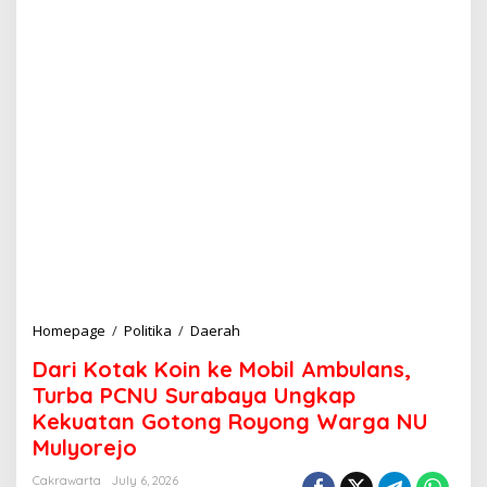
Homepage
/
Politika
/
Daerah
D
a
Dari Kotak Koin ke Mobil Ambulans,
r
i
Turba PCNU Surabaya Ungkap
K
Kekuatan Gotong Royong Warga NU
o
Mulyorejo
t
a
Cakrawarta
July 6, 2026