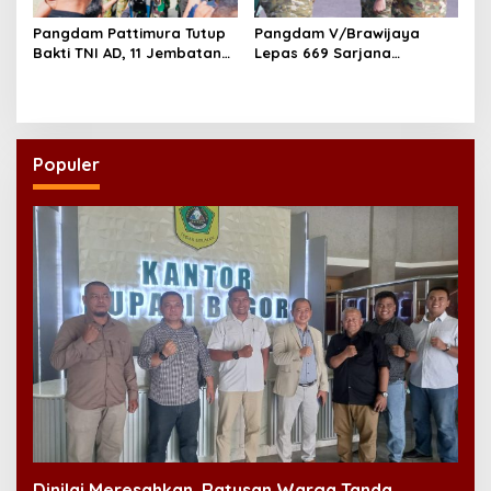
Pangdam Pattimura Tutup
Pangdam V/Brawijaya
Bakti TNI AD, 11 Jembatan
Lepas 669 Sarjana
dan 58 Rumah Tuntas
Penggerak, Perkuat Desa
Dibangun
hingga Kampung Nelayan
Populer
Dinilai Meresahkan, Ratusan Warga Tanda