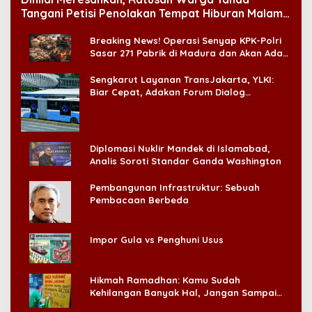
Tangani Petisi Penolakan Tempat Hiburan Malam
di CitraLand
Breaking News! Operasi Senyap KPK-Polri
Sasar 271 Pabrik di Madura dan Akan Ada
‘Badai Pemeriksaan’
Sengkarut Layanan TransJakarta, YLKI:
Biar Cepat, Adakan Forum Dialog
Konsumen!
Diplomasi Nuklir Mandek di Islamabad,
Analis Soroti Standar Ganda Washington
Pembangunan Infrastruktur: Sebuah
Pembacaan Berbeda
Impor Gula vs Penghuni Usus
Hikmah Ramadhan: Kamu Sudah
Kehilangan Banyak Hal, Jangan Sampai
Kehilangan Diri Sendiri!