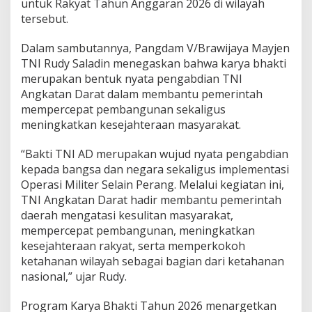
untuk Rakyat Tahun Anggaran 2026 di wilayah
a
n
tersebut.
g
u
Dalam sambutannya, Pangdam V/Brawijaya Mayjen
n
TNI Rudy Saladin menegaskan bahwa karya bhakti
3
merupakan bentuk nyata pengabdian TNI
3
J
Angkatan Darat dalam membantu pemerintah
e
mempercepat pembangunan sekaligus
m
meningkatkan kesejahteraan masyarakat.
b
a
“Bakti TNI AD merupakan wujud nyata pengabdian
t
a
kepada bangsa dan negara sekaligus implementasi
n
Operasi Militer Selain Perang. Melalui kegiatan ini,
h
TNI Angkatan Darat hadir membantu pemerintah
i
daerah mengatasi kesulitan masyarakat,
n
g
mempercepat pembangunan, meningkatkan
g
kesejahteraan rakyat, serta memperkokoh
a
ketahanan wilayah sebagai bagian dari ketahanan
R
nasional,” ujar Rudy.
e
n
o
Program Karya Bhakti Tahun 2026 menargetkan