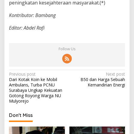
peningkatan kesejahteraan masyarakat.(*)
Kontributor: Bambang
Editor: Abdel Rafi
Follow Us
P
Previous post
Next post
Dari Kotak Koin ke Mobil
B50 dan Harga Sebuah
o
Ambulans, Turba PCNU
Kemandirian Energi
s
Surabaya Ungkap Kekuatan
Gotong Royong Warga NU
t
Mulyorejo
n
Don't Miss
a
v