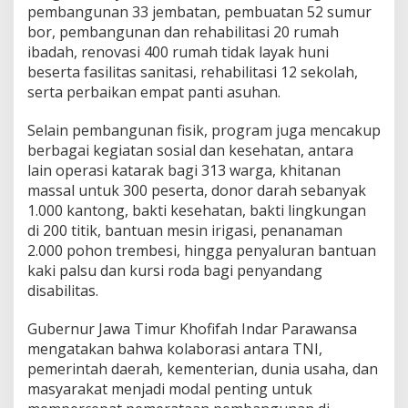
v
pembangunan 33 jembatan, pembuatan 52 sumur
a
bor, pembangunan dan rehabilitasi 20 rumah
s
ibadah, renovasi 400 rumah tidak layak huni
i
beserta fasilitas sanitasi, rehabilitasi 12 sekolah,
4
0
serta perbaikan empat panti asuhan.
0
R
Selain pembangunan fisik, program juga mencakup
u
berbagai kegiatan sosial dan kesehatan, antara
m
lain operasi katarak bagi 313 warga, khitanan
a
h
massal untuk 300 peserta, donor darah sebanyak
1.000 kantong, bakti kesehatan, bakti lingkungan
di 200 titik, bantuan mesin irigasi, penanaman
2.000 pohon trembesi, hingga penyaluran bantuan
kaki palsu dan kursi roda bagi penyandang
disabilitas.
Gubernur Jawa Timur Khofifah Indar Parawansa
mengatakan bahwa kolaborasi antara TNI,
pemerintah daerah, kementerian, dunia usaha, dan
masyarakat menjadi modal penting untuk