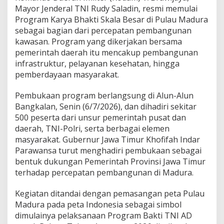
h
Mayor Jenderal TNI Rudy Saladin, resmi memulai
a
Program Karya Bhakti Skala Besar di Pulau Madura
k
t
sebagai bagian dari percepatan pembangunan
i
kawasan. Program yang dikerjakan bersama
S
pemerintah daerah itu mencakup pembangunan
k
infrastruktur, pelayanan kesehatan, hingga
a
l
pemberdayaan masyarakat.
a
B
Pembukaan program berlangsung di Alun-Alun
e
Bangkalan, Senin (6/7/2026), dan dihadiri sekitar
s
500 peserta dari unsur pemerintah pusat dan
a
r
daerah, TNI-Polri, serta berbagai elemen
d
masyarakat. Gubernur Jawa Timur Khofifah Indar
i
Parawansa turut menghadiri pembukaan sebagai
M
bentuk dukungan Pemerintah Provinsi Jawa Timur
a
terhadap percepatan pembangunan di Madura.
d
u
r
Kegiatan ditandai dengan pemasangan peta Pulau
a
Madura pada peta Indonesia sebagai simbol
,
dimulainya pelaksanaan Program Bakti TNI AD
B