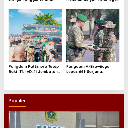
8.000 Liter Air
Teguhkan Politik
Kebangsaan Berbasis
Integritas
Pangdam Pattimura Tutup
Pangdam V/Brawijaya
Bakti TNI AD, 11 Jembatan
Lepas 669 Sarjana
dan 58 Rumah Tuntas
Penggerak, Perkuat Desa
Dibangun
hingga Kampung Nelayan
Populer