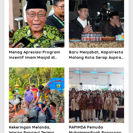
i
g
a
t
i
o
n
Menag Apresiasi Program
Baru Menjabat, Kapolresta
Insentif Imam Masjid di
Malang Kota Serap Aspirasi
Jatim, DMI Dorong Jadi
Warga Lewat Dialog
Model Nasional
Kamtibmas
Kekeringan Melanda,
RAPIMDA Pemuda
Warga Panggul Terima
Muhammadiyah Ponorogo