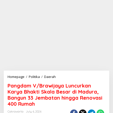
Homepage
/
Politika
/
Daerah
P
a
Pangdam V/Brawijaya Luncurkan
n
g
Karya Bhakti Skala Besar di Madura,
d
Bangun 33 Jembatan hingga Renovasi
a
400 Rumah
m
V
Cakrawarta
July 6, 2026