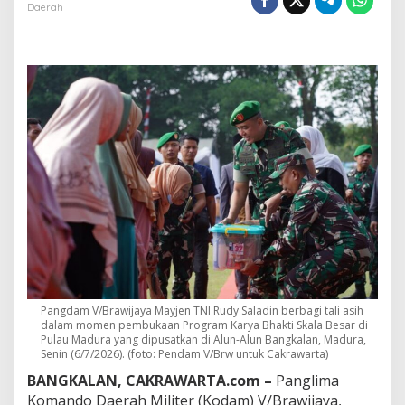
/
Daerah
B
r
a
w
i
j
a
y
a
L
u
n
c
u
r
k
a
n
K
Pangdam V/Brawijaya Mayjen TNI Rudy Saladin berbagi tali asih
dalam momen pembukaan Program Karya Bhakti Skala Besar di
a
Pulau Madura yang dipusatkan di Alun-Alun Bangkalan, Madura,
r
Senin (6/7/2026). (foto: Pendam V/Brw untuk Cakrawarta)
y
a
BANGKALAN, CAKRAWARTA.com –
Panglima
B
Komando Daerah Militer (Kodam) V/Brawijaya,