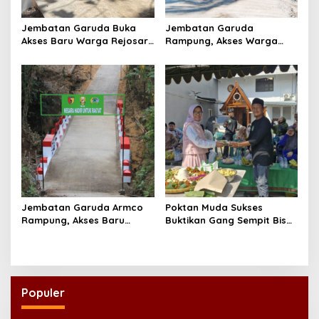
Jembatan Garuda Buka
Jembatan Garuda
Akses Baru Warga Rejosari,
Rampung, Akses Warga
Sekolah hingga Distribusi
dan Distribusi Hasil
Hasil Panen Kian Lancar
Pertanian Kian Lancar
Jembatan Garuda Armco
Poktan Muda Sukses
Rampung, Akses Baru
Buktikan Gang Sempit Bisa
Tegaren-Dermosari Siap
Menjadi Lumbung Pangan
Dongkrak Mobilitas dan
Kota
Ekonomi Warga
Populer