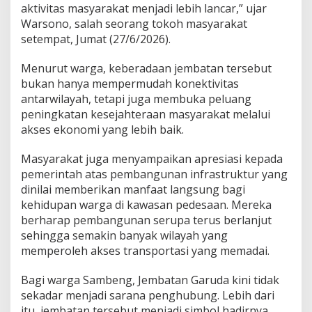
k
aktivitas masyarakat menjadi lebih lancar,” ujar
s
Warsono, salah seorang tokoh masyarakat
e
setempat, Jumat (27/6/2026).
s
y
a
Menurut warga, keberadaan jembatan tersebut
n
bukan hanya mempermudah konektivitas
g
antarwilayah, tetapi juga membuka peluang
L
peningkatan kesejahteraan masyarakat melalui
e
akses ekonomi yang lebih baik.
b
i
h
Masyarakat juga menyampaikan apresiasi kepada
A
pemerintah atas pembangunan infrastruktur yang
m
dinilai memberikan manfaat langsung bagi
a
kehidupan warga di kawasan pedesaan. Mereka
n
d
berharap pembangunan serupa terus berlanjut
a
sehingga semakin banyak wilayah yang
n
memperoleh akses transportasi yang memadai.
L
a
Bagi warga Sambeng, Jembatan Garuda kini tidak
n
c
sekadar menjadi sarana penghubung. Lebih dari
a
itu, jembatan tersebut menjadi simbol hadirnya