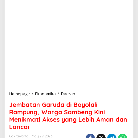
Homepage
/
Ekonomika
/
Daerah
J
e
Jembatan Garuda di Boyolali
m
b
Rampung, Warga Sambeng Kini
a
Menikmati Akses yang Lebih Aman dan
t
Lancar
a
n
Cakrawarta
May 29, 2026