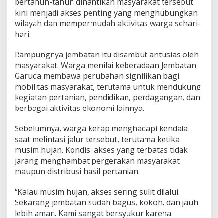
bertahun-tahun dinantikan masyarakat tersebut
a
r
kini menjadi akses penting yang menghubungkan
g
wilayah dan mempermudah aktivitas warga sehari-
a
hari.
S
a
Rampungnya jembatan itu disambut antusias oleh
m
b
masyarakat. Warga menilai keberadaan Jembatan
e
Garuda membawa perubahan signifikan bagi
n
mobilitas masyarakat, terutama untuk mendukung
g
kegiatan pertanian, pendidikan, perdagangan, dan
K
i
berbagai aktivitas ekonomi lainnya.
n
i
Sebelumnya, warga kerap menghadapi kendala
M
saat melintasi jalur tersebut, terutama ketika
e
musim hujan. Kondisi akses yang terbatas tidak
n
i
jarang menghambat pergerakan masyarakat
k
maupun distribusi hasil pertanian.
m
a
“Kalau musim hujan, akses sering sulit dilalui.
t
Sekarang jembatan sudah bagus, kokoh, dan jauh
i
A
lebih aman. Kami sangat bersyukur karena