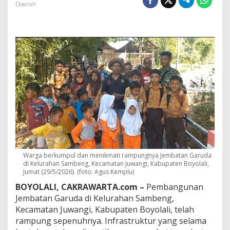
G
Daerah
a
r
u
d
a
d
i
B
o
y
o
l
a
l
i
R
Warga berkumpul dan menikmati rampungnya Jembatan Garuda
a
di Kelurahan Sambeng, Kecamatan Juwangi, Kabupaten Boyolali,
m
Jumat (29/5/2026). (foto: Agus Kemplu)
p
u
BOYOLALI, CAKRAWARTA.com –
Pembangunan
n
Jembatan Garuda di Kelurahan Sambeng,
g
Kecamatan Juwangi, Kabupaten Boyolali, telah
,
rampung sepenuhnya. Infrastruktur yang selama
W