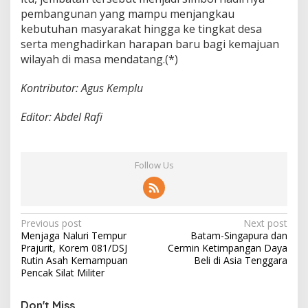
r
pembangunan yang mampu menjangkau
kebutuhan masyarakat hingga ke tingkat desa
serta menghadirkan harapan baru bagi kemajuan
wilayah di masa mendatang.(*)
Kontributor: Agus Kemplu
Editor: Abdel Rafi
Follow Us
P
Previous post
Next post
Menjaga Naluri Tempur
Batam-Singapura dan
o
Prajurit, Korem 081/DSJ
Cermin Ketimpangan Daya
s
Rutin Asah Kemampuan
Beli di Asia Tenggara
Pencak Silat Militer
t
n
Don't Miss