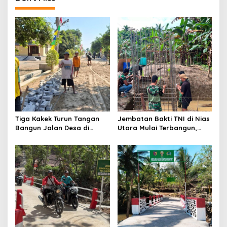
a
v
i
g
a
t
i
o
Tiga Kakek Turun Tangan
Jembatan Bakti TNI di Nias
n
Bangun Jalan Desa di
Utara Mulai Terbangun,
Ponorogo
Akses Tiga Desa Segera
Pulih