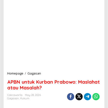
Homepage
/
Gagasan
A
P
APBN untuk Kurban Prabowo: Maslahat
B
N
atau Masalah?
u
n
Cakrawarta
May 28, 2026
Gagasan
,
Hukum
t
u