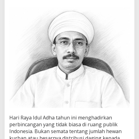
k
K
u
r
b
a
n
P
r
a
b
o
w
o
:
M
a
s
l
a
h
Hari Raya Idul Adha tahun ini menghadirkan
a
t
perbincangan yang tidak biasa di ruang publik
a
Indonesia. Bukan semata tentang jumlah hewan
t
kurban atau besarnya distribusi daging kepada