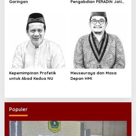
Garingan
Pengabdian PERADIN Jatim,
Siapkan Lima Program
Perluas Akses Bantuan
Hukum
Kepemimpinan Profetik
Meuseuraya dan Masa
untuk Abad Kedua NU
Depan HMI
Populer