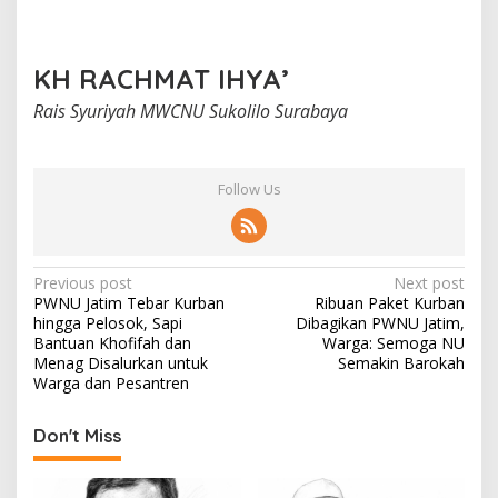
KH RACHMAT IHYA’
Rais Syuriyah MWCNU Sukolilo Surabaya
Follow Us
P
Previous post
Next post
PWNU Jatim Tebar Kurban
Ribuan Paket Kurban
o
hingga Pelosok, Sapi
Dibagikan PWNU Jatim,
s
Bantuan Khofifah dan
Warga: Semoga NU
Menag Disalurkan untuk
Semakin Barokah
t
Warga dan Pesantren
n
Don't Miss
a
v