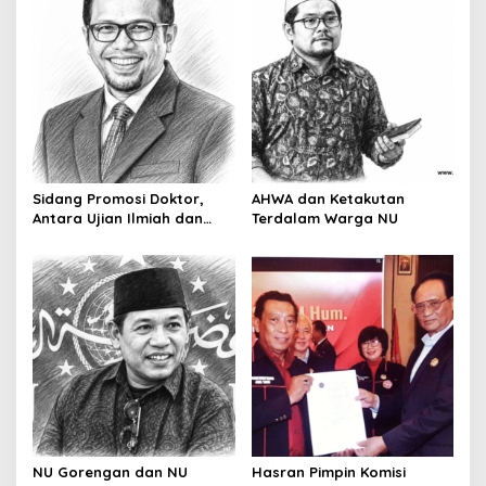
i
g
a
t
i
o
n
Sidang Promosi Doktor,
AHWA dan Ketakutan
Antara Ujian Ilmiah dan
Terdalam Warga NU
Pesta Prestise
NU Gorengan dan NU
Hasran Pimpin Komisi