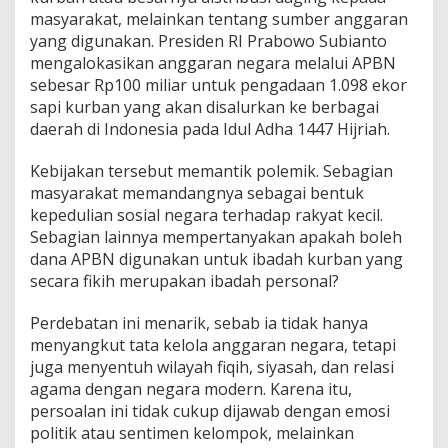
a
masyarakat, melainkan tentang sumber anggaran
u
M
yang digunakan. Presiden RI Prabowo Subianto
a
mengalokasikan anggaran negara melalui APBN
s
sebesar Rp100 miliar untuk pengadaan 1.098 ekor
a
sapi kurban yang akan disalurkan ke berbagai
l
daerah di Indonesia pada Idul Adha 1447 Hijriah.
a
h
?
Kebijakan tersebut memantik polemik. Sebagian
masyarakat memandangnya sebagai bentuk
kepedulian sosial negara terhadap rakyat kecil.
Sebagian lainnya mempertanyakan apakah boleh
dana APBN digunakan untuk ibadah kurban yang
secara fikih merupakan ibadah personal?
Perdebatan ini menarik, sebab ia tidak hanya
menyangkut tata kelola anggaran negara, tetapi
juga menyentuh wilayah fiqih, siyasah, dan relasi
agama dengan negara modern. Karena itu,
persoalan ini tidak cukup dijawab dengan emosi
politik atau sentimen kelompok, melainkan