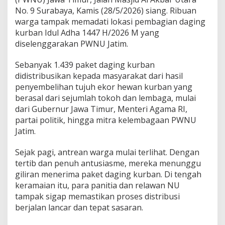
,
No. 9 Surabaya, Kamis (28/5/2026) siang. Ribuan
W
warga tampak memadati lokasi pembagian daging
a
r
kurban Idul Adha 1447 H/2026 M yang
g
diselenggarakan PWNU Jatim.
a
:
Sebanyak 1.439 paket daging kurban
S
didistribusikan kepada masyarakat dari hasil
e
m
penyembelihan tujuh ekor hewan kurban yang
o
berasal dari sejumlah tokoh dan lembaga, mulai
g
dari Gubernur Jawa Timur, Menteri Agama RI,
a
partai politik, hingga mitra kelembagaan PWNU
N
U
Jatim.
S
e
Sejak pagi, antrean warga mulai terlihat. Dengan
m
tertib dan penuh antusiasme, mereka menunggu
a
giliran menerima paket daging kurban. Di tengah
k
i
keramaian itu, para panitia dan relawan NU
n
tampak sigap memastikan proses distribusi
B
berjalan lancar dan tepat sasaran.
a
r