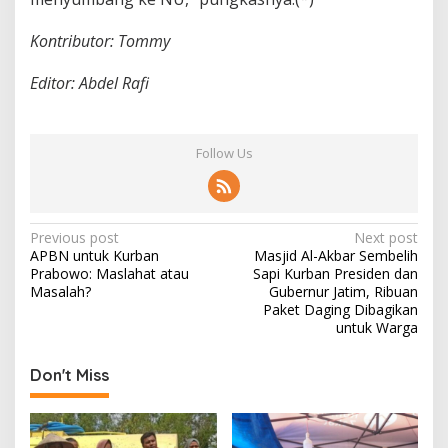
Kontributor: Tommy
Editor: Abdel Rafi
Follow Us
P
Previous post
Next post
APBN untuk Kurban
Masjid Al-Akbar Sembelih
o
Prabowo: Maslahat atau
Sapi Kurban Presiden dan
s
Masalah?
Gubernur Jatim, Ribuan
Paket Daging Dibagikan
t
untuk Warga
n
Don't Miss
a
v
i