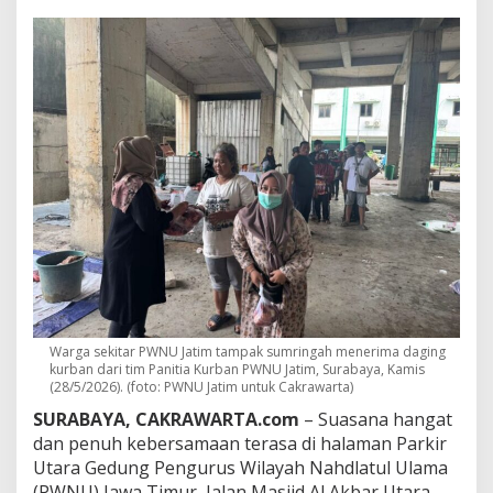
t
K
u
r
b
a
n
D
i
b
a
g
i
k
a
n
P
W
Warga sekitar PWNU Jatim tampak sumringah menerima daging
N
kurban dari tim Panitia Kurban PWNU Jatim, Surabaya, Kamis
U
(28/5/2026). (foto: PWNU Jatim untuk Cakrawarta)
J
SURABAYA, CAKRAWARTA.com
– Suasana hangat
a
t
dan penuh kebersamaan terasa di halaman Parkir
i
Utara Gedung Pengurus Wilayah Nahdlatul Ulama
m
(PWNU) Jawa Timur, Jalan Masjid Al Akbar Utara