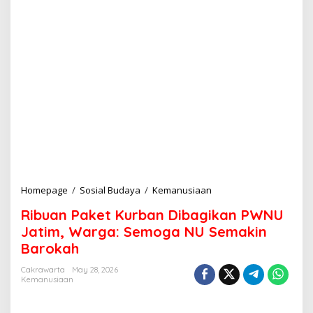
Homepage
/
Sosial Budaya
/
Kemanusiaan
R
i
Ribuan Paket Kurban Dibagikan PWNU
b
u
Jatim, Warga: Semoga NU Semakin
a
Barokah
n
P
Cakrawarta
May 28, 2026
a
Kemanusiaan
k
e