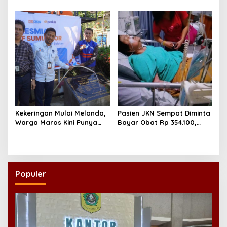
demi Anak Cucu
10.000 Pengungsi Gaza
Kekeringan Mulai Melanda,
Pasien JKN Sempat Diminta
Warga Maros Kini Punya
Bayar Obat Rp 354.100,
Sumber Air Baru
Biaya Dikembalikan Usai
Klarifikasi
Populer