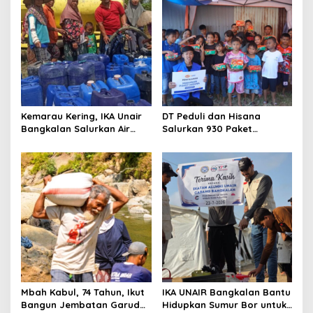
g
a
t
i
o
n
Kemarau Kering, IKA Unair
DT Peduli dan Hisana
Bangkalan Salurkan Air
Salurkan 930 Paket
Bersih ke Dua Desa
Makanan bagi Korban
Kebakaran Tallo
Mbah Kabul, 74 Tahun, Ikut
IKA UNAIR Bangkalan Bantu
Bangun Jembatan Garuda
Hidupkan Sumur Bor untuk