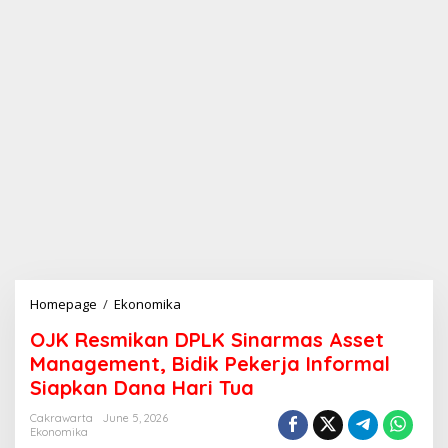
Homepage
/
Ekonomika
O
J
OJK Resmikan DPLK Sinarmas Asset
K
R
Management, Bidik Pekerja Informal
e
Siapkan Dana Hari Tua
s
m
Cakrawarta
June 5, 2026
i
Ekonomika