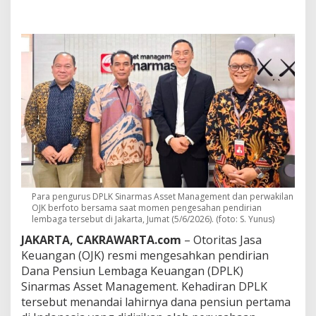
k
a
n
D
P
L
K
S
i
n
a
r
m
a
s
A
Para pengurus DPLK Sinarmas Asset Management dan perwakilan
s
OJK berfoto bersama saat momen pengesahan pendirian
s
lembaga tersebut di Jakarta, Jumat (5/6/2026). (foto: S. Yunus)
e
JAKARTA, CAKRAWARTA.com
– Otoritas Jasa
t
M
Keuangan (OJK) resmi mengesahkan pendirian
a
Dana Pensiun Lembaga Keuangan (DPLK)
n
Sinarmas Asset Management. Kehadiran DPLK
a
tersebut menandai lahirnya dana pensiun pertama
g