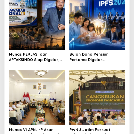
i
g
a
t
i
o
n
Munas PERJASI dan
Bulan Dana Pensiun
APTAKSINDO Siap Digelar,
Pertama Digelar
Bahas Regenerasi hingga
September, Industri
Revisi AD/ART
Perkuat Ekosistem Pensiun
Berkelanjutan
Munas VI APKLI-P Akan
PWNU Jatim Perkuat