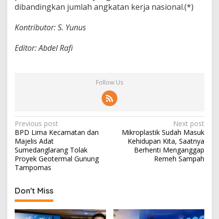
dibandingkan jumlah angkatan kerja nasional.(*)
Kontributor: S. Yunus
Editor: Abdel Rafi
Follow Us
P
Previous post
Next post
BPD Lima Kecamatan dan
Mikroplastik Sudah Masuk
o
Majelis Adat
Kehidupan Kita, Saatnya
s
Sumedanglarang Tolak
Berhenti Menganggap
Proyek Geotermal Gunung
Remeh Sampah
t
Tampomas
n
Don't Miss
a
v