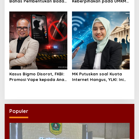
Bahas Pembentukan Badan
Keberpihakan pada UMKM
Perekonomian UMKM RI,
Lewat Ekonomi Pancasila
Dinilai Penting Hadapi
Bonus Demografi
Kasus Bigmo Disorot, FKBI:
MK Putuskan soal Kuota
Promosi Vape kepada Anak
Internet Hangus, YLKI: Ini
Berpotensi Masuk Ranah
Kemenangan Konsumen
Pidana
Populer