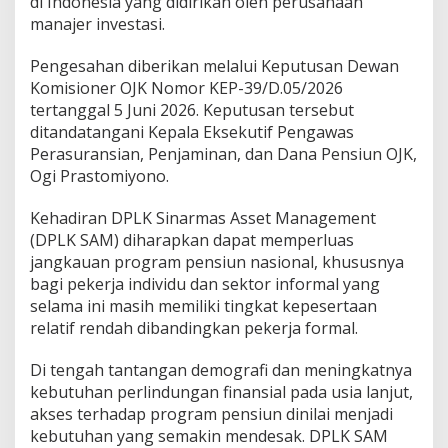
di Indonesia yang didirikan oleh perusahaan
e
m
manajer investasi.
e
n
Pengesahan diberikan melalui Keputusan Dewan
t
Komisioner OJK Nomor KEP-39/D.05/2026
,
tertanggal 5 Juni 2026. Keputusan tersebut
B
i
ditandatangani Kepala Eksekutif Pengawas
d
Perasuransian, Penjaminan, dan Dana Pensiun OJK,
i
Ogi Prastomiyono.
k
P
Kehadiran DPLK Sinarmas Asset Management
e
k
(DPLK SAM) diharapkan dapat memperluas
e
jangkauan program pensiun nasional, khususnya
r
bagi pekerja individu dan sektor informal yang
j
selama ini masih memiliki tingkat kepesertaan
a
I
relatif rendah dibandingkan pekerja formal.
n
f
Di tengah tantangan demografi dan meningkatnya
o
kebutuhan perlindungan finansial pada usia lanjut,
r
akses terhadap program pensiun dinilai menjadi
m
a
kebutuhan yang semakin mendesak. DPLK SAM