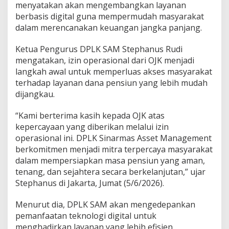
l
menyatakan akan mengembangkan layanan
S
berbasis digital guna mempermudah masyarakat
i
dalam merencanakan keuangan jangka panjang.
a
p
k
Ketua Pengurus DPLK SAM Stephanus Rudi
a
mengatakan, izin operasional dari OJK menjadi
n
langkah awal untuk memperluas akses masyarakat
D
terhadap layanan dana pensiun yang lebih mudah
a
dijangkau.
n
a
H
“Kami berterima kasih kepada OJK atas
a
kepercayaan yang diberikan melalui izin
r
operasional ini. DPLK Sinarmas Asset Management
i
berkomitmen menjadi mitra terpercaya masyarakat
T
u
dalam mempersiapkan masa pensiun yang aman,
a
tenang, dan sejahtera secara berkelanjutan,” ujar
Stephanus di Jakarta, Jumat (5/6/2026).
Menurut dia, DPLK SAM akan mengedepankan
pemanfaatan teknologi digital untuk
menghadirkan layanan yang lebih efisien,