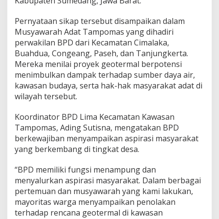
Kabupaten Sumedang, Jawa Barat.
e
d
a
Pernyataan sikap tersebut disampaikan dalam
n
Musyawarah Adat Tampomas yang dihadiri
g
perwakilan BPD dari Kecamatan Cimalaka,
l
Buahdua, Congeang, Paseh, dan Tanjungkerta.
a
r
Mereka menilai proyek geotermal berpotensi
a
menimbulkan dampak terhadap sumber daya air,
n
kawasan budaya, serta hak-hak masyarakat adat di
g
wilayah tersebut.
T
o
l
Koordinator BPD Lima Kecamatan Kawasan
a
Tampomas, Ading Sutisna, mengatakan BPD
k
berkewajiban menyampaikan aspirasi masyarakat
P
yang berkembang di tingkat desa.
r
o
y
“BPD memiliki fungsi menampung dan
e
menyalurkan aspirasi masyarakat. Dalam berbagai
k
pertemuan dan musyawarah yang kami lakukan,
G
mayoritas warga menyampaikan penolakan
e
terhadap rencana geotermal di kawasan
o