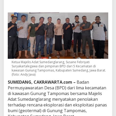
e
c
a
m
a
t
a
n
d
a
n
M
a
j
Ketua Majelis Adat Sumedanglarang, Susane Febriyati
e
Suryakartalegawa dan pimpinan BPD dari 5 Kecamatan di
l
kawasan Gunung Tampomas, Kabupaten Sumedang, Jawa Barat.
(foto: Andy Java)
i
s
SUMEDANG, CAKRAWARTA.com –
Badan
A
Permusyawaratan Desa (BPD) dari lima kecamatan
d
di kawasan Gunung Tampomas bersama Majelis
a
t
Adat Sumedanglarang menyatakan penolakan
S
terhadap rencana eksplorasi dan eksploitasi panas
u
bumi (geotermal) di Gunung Tampomas,
m