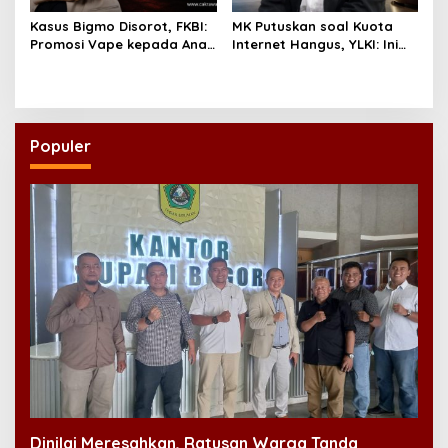
Kasus Bigmo Disorot, FKBI:
MK Putuskan soal Kuota
Promosi Vape kepada Anak
Internet Hangus, YLKI: Ini
Berpotensi Masuk Ranah
Kemenangan Konsumen
Pidana
Populer
Dinilai Meresahkan, Ratusan Warga Tanda