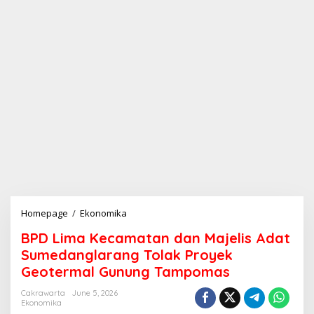
Homepage
/
Ekonomika
B
P
BPD Lima Kecamatan dan Majelis Adat
D
L
Sumedanglarang Tolak Proyek
i
Geotermal Gunung Tampomas
m
a
Cakrawarta
June 5, 2026
K
Ekonomika