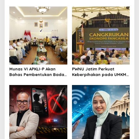
Bahas Regenerasi hingga
September, Industri
Revisi AD/ART
Perkuat Ekosistem Pensiun
Berkelanjutan
Munas VI APKLI-P Akan
PWNU Jatim Perkuat
Bahas Pembentukan Badan
Keberpihakan pada UMKM
Perekonomian UMKM RI,
Lewat Ekonomi Pancasila
Dinilai Penting Hadapi
Bonus Demografi