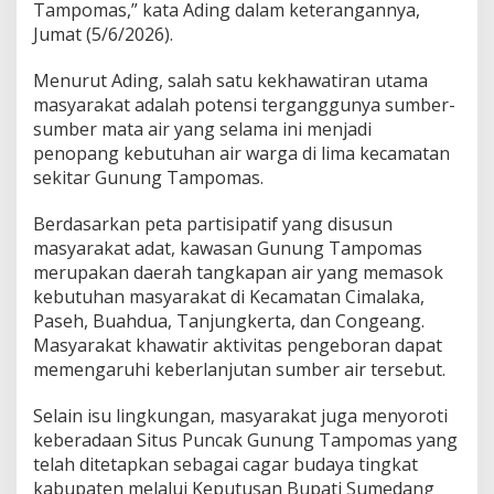
t
Tampomas,” kata Ading dalam keterangannya,
e
Jumat (5/6/2026).
r
m
Menurut Ading, salah satu kekhawatiran utama
a
masyarakat adalah potensi terganggunya sumber-
l
G
sumber mata air yang selama ini menjadi
u
penopang kebutuhan air warga di lima kecamatan
n
sekitar Gunung Tampomas.
u
n
Berdasarkan peta partisipatif yang disusun
g
T
masyarakat adat, kawasan Gunung Tampomas
a
merupakan daerah tangkapan air yang memasok
m
kebutuhan masyarakat di Kecamatan Cimalaka,
p
Paseh, Buahdua, Tanjungkerta, dan Congeang.
o
m
Masyarakat khawatir aktivitas pengeboran dapat
a
memengaruhi keberlanjutan sumber air tersebut.
s
Selain isu lingkungan, masyarakat juga menyoroti
keberadaan Situs Puncak Gunung Tampomas yang
telah ditetapkan sebagai cagar budaya tingkat
kabupaten melalui Keputusan Bupati Sumedang