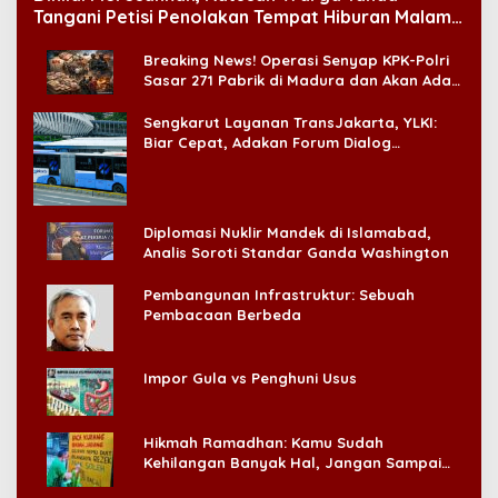
Tangani Petisi Penolakan Tempat Hiburan Malam
di CitraLand
Breaking News! Operasi Senyap KPK-Polri
Sasar 271 Pabrik di Madura dan Akan Ada
‘Badai Pemeriksaan’
Sengkarut Layanan TransJakarta, YLKI:
Biar Cepat, Adakan Forum Dialog
Konsumen!
Diplomasi Nuklir Mandek di Islamabad,
Analis Soroti Standar Ganda Washington
Pembangunan Infrastruktur: Sebuah
Pembacaan Berbeda
Impor Gula vs Penghuni Usus
Hikmah Ramadhan: Kamu Sudah
Kehilangan Banyak Hal, Jangan Sampai
Kehilangan Diri Sendiri!