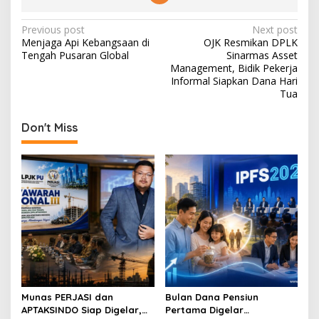
P
Previous post
Next post
Menjaga Api Kebangsaan di
OJK Resmikan DPLK
o
Tengah Pusaran Global
Sinarmas Asset
s
Management, Bidik Pekerja
Informal Siapkan Dana Hari
t
Tua
n
Don't Miss
a
v
i
g
a
t
i
o
n
Munas PERJASI dan
Bulan Dana Pensiun
APTAKSINDO Siap Digelar,
Pertama Digelar