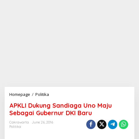
Homepage
/
Politika
A
P
APKLI Dukung Sandiaga Uno Maju
K
L
Sebagai Gubernur DKI Baru
I
D
Cakrawarta
June 26, 2016
Politika
u
k