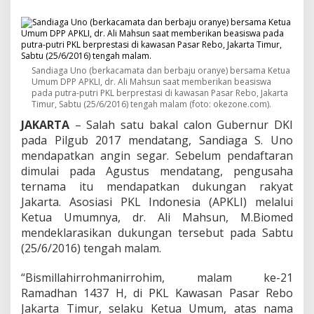
u
n
g
S
a
n
Sandiaga Uno (berkacamata dan berbaju oranye) bersama Ketua
d
Umum DPP APKLI, dr. Ali Mahsun saat memberikan beasiswa
i
pada putra-putri PKL berprestasi di kawasan Pasar Rebo, Jakarta
a
Timur, Sabtu (25/6/2016) tengah malam (foto: okezone.com).
g
JAKARTA
– Salah satu bakal calon Gubernur DKI
a
pada Pilgub 2017 mendatang, Sandiaga S. Uno
U
n
mendapatkan angin segar. Sebelum pendaftaran
o
dimulai pada Agustus mendatang, pengusaha
M
ternama itu mendapatkan dukungan rakyat
a
Jakarta. Asosiasi PKL Indonesia (APKLI) melalui
j
u
Ketua Umumnya, dr. Ali Mahsun, M.Biomed
S
mendeklarasikan dukungan tersebut pada Sabtu
e
(25/6/2016) tengah malam.
b
a
“Bismillahirrohmanirrohim, malam ke-21
g
a
Ramadhan 1437 H, di PKL Kawasan Pasar Rebo
i
Jakarta Timur, selaku Ketua Umum, atas nama