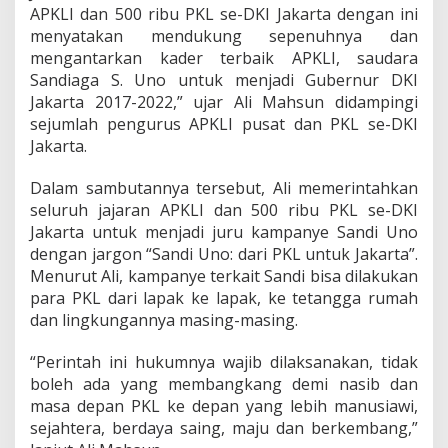
G
APKLI dan 500 ribu PKL se-DKI Jakarta dengan ini
u
menyatakan mendukung sepenuhnya dan
b
mengantarkan kader terbaik APKLI, saudara
e
r
Sandiaga S. Uno untuk menjadi Gubernur DKI
n
Jakarta 2017-2022,” ujar Ali Mahsun didampingi
u
sejumlah pengurus APKLI pusat dan PKL se-DKI
r
Jakarta.
D
K
I
Dalam sambutannya tersebut, Ali memerintahkan
B
seluruh jajaran APKLI dan 500 ribu PKL se-DKI
a
Jakarta untuk menjadi juru kampanye Sandi Uno
r
dengan jargon “Sandi Uno: dari PKL untuk Jakarta”.
u
Menurut Ali, kampanye terkait Sandi bisa dilakukan
para PKL dari lapak ke lapak, ke tetangga rumah
dan lingkungannya masing-masing.
“Perintah ini hukumnya wajib dilaksanakan, tidak
boleh ada yang membangkang demi nasib dan
masa depan PKL ke depan yang lebih manusiawi,
sejahtera, berdaya saing, maju dan berkembang,”