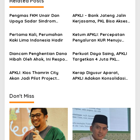
Related Posts
n
a
Pengmas FKM Unair Dan
APKLI – Bank Jateng Jalin
v
Upaya Sadar Sindrom
Kerjasama, PKL Bisa Akses
Metabolik
Modal
i
Pertama Kali, Perumahan
Ketum APKLI: Percepatan
g
Kaki Lima Indonesia Hadir
Penyaluran KUR Menuju
Revolusi Kaki Lima
a
Indonesia
Diancam Penghentian Dana
Perkuat Daya Saing, APKLI
t
Hibah Oleh Ahok, Ini Respon
Targetkan 4 Juta PKL
i
Bamus Betawi
Dapat Kredit Tanpa Agunan
APKLI: Kios Thamrin City
Kerap Digusur Aparat,
o
Akan Jadi Pilot Project
APKLI Adakan Konsolidasi
n
Pusat Grosir PKL Indonesia
PKL se-Indonesia
Don't Miss