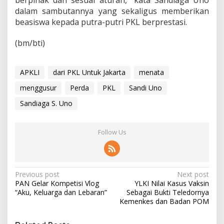
berpihak dan sesuai aturan,” kata Sandiaga Uno
dalam sambutannya yang sekaligus memberikan
beasiswa kepada putra-putri PKL berprestasi.
(bm/bti)
APKLI
dari PKL Untuk Jakarta
menata
menggusur
Perda
PKL
Sandi Uno
Sandiaga S. Uno
Follow Us
P
Previous post
Next post
PAN Gelar Kompetisi Vlog
YLKI Nilai Kasus Vaksin
o
“Aku, Keluarga dan Lebaran”
Sebagai Bukti Teledornya
s
Kemenkes dan Badan POM
t