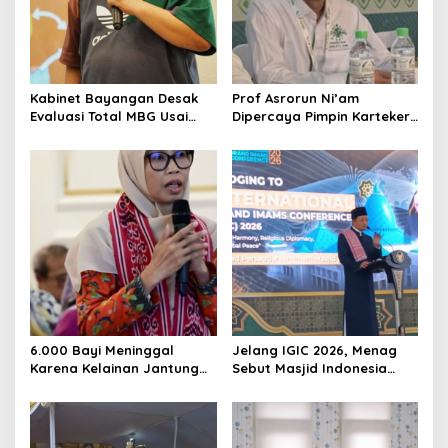
Kabinet Bayangan Desak
Prof Asrorun Ni’am
Evaluasi Total MBG Usai
Dipercaya Pimpin Karteker
Rentetan Keracunan
PWNU Jambi, Dinilai Simbol
Massal
Regenerasi Kepemimpinan
NU
6.000 Bayi Meninggal
Jelang IGIC 2026, Menag
Karena Kelainan Jantung
Sebut Masjid Indonesia
Bawaan, DPR Desak
Dikagumi Dunia
Pemerataan Operasi
Jantung Anak