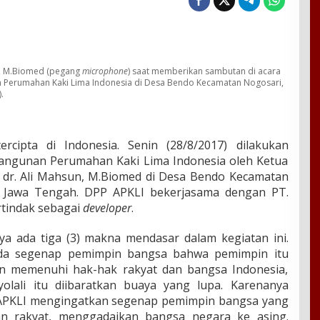
n, M.Biomed (pegang
microphone
) saat memberikan sambutan di acara
Perumahan Kaki Lima Indonesia di Desa Bendo Kecamatan Nogosari,
).
cipta di Indonesia. Senin (28/8/2017) dilakukan
angunan Perumahan Kaki Lima Indonesia oleh Ketua
 dr. Ali Mahsun, M.Biomed di Desa Bendo Kecamatan
i Jawa Tengah. DPP APKLI bekerjasama dengan PT.
rtindak sebagai
developer
.
ya ada tiga (3) makna mendasar dalam kegiatan ini.
da segenap pemimpin bangsa bahwa pemimpin itu
an memenuhi hak-hak rakyat dan bangsa Indonesia,
olali itu diibaratkan buaya yang lupa. Karenanya
 APKLI mengingatkan segenap pemimpin bangsa yang
an rakyat, menggadaikan bangsa negara ke asing.