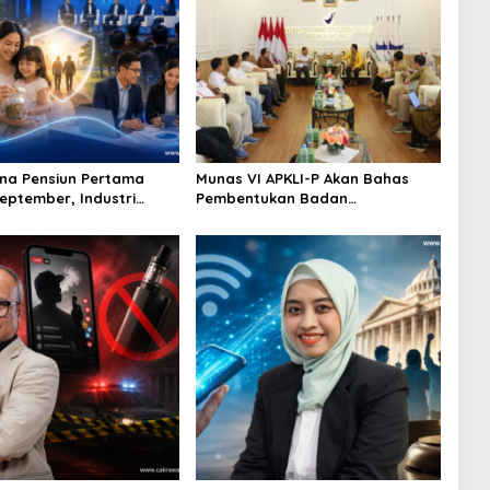
na Pensiun Pertama
Munas VI APKLI-P Akan Bahas
September, Industri
Pembentukan Badan
Ekosistem Pensiun
Perekonomian UMKM RI, Dinilai
jutan
Penting Hadapi Bonus Demografi