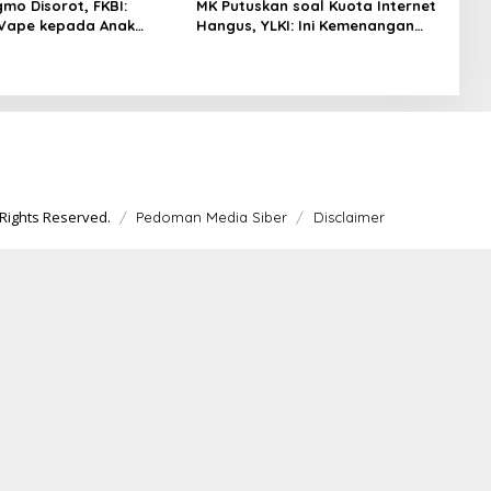
gmo Disorot, FKBI:
MK Putuskan soal Kuota Internet
 Vape kepada Anak
Hangus, YLKI: Ini Kemenangan
si Masuk Ranah Pidana
Konsumen
Rights Reserved.
Pedoman Media Siber
Disclaimer