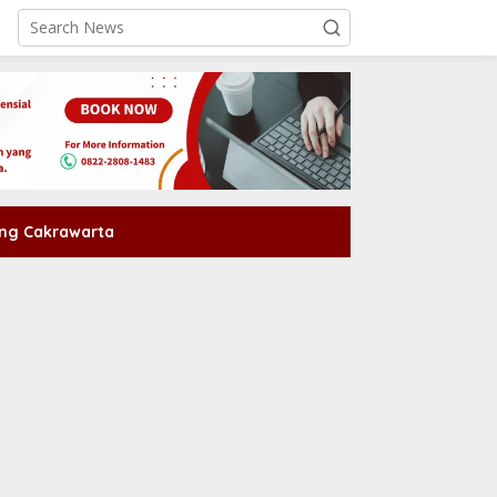
ng Cakrawarta