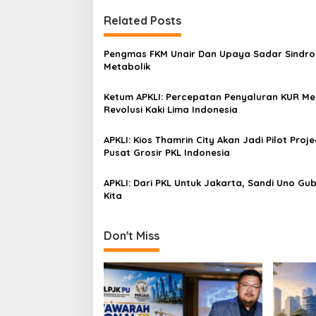
s
t
Related Posts
n
Pengmas FKM Unair Dan Upaya Sadar Sindr
a
Metabolik
v
Ketum APKLI: Percepatan Penyaluran KUR Me
i
Revolusi Kaki Lima Indonesia
g
a
APKLI: Kios Thamrin City Akan Jadi Pilot Proje
Pusat Grosir PKL Indonesia
t
i
APKLI: Dari PKL Untuk Jakarta, Sandi Uno Gu
Kita
o
n
Don't Miss