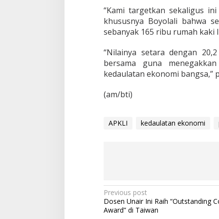
“Kami targetkan sekaligus i
khususnya Boyolali bahwa s
sebanyak 165 ribu rumah kaki l
“Nilainya setara dengan 20,2
bersama guna menegakkan 
kedaulatan ekonomi bangsa,” 
(am/bti)
APKLI
kedaulatan ekonomi
P
Previous post
Dosen Unair Ini Raih “Outstanding C
o
Award” di Taiwan