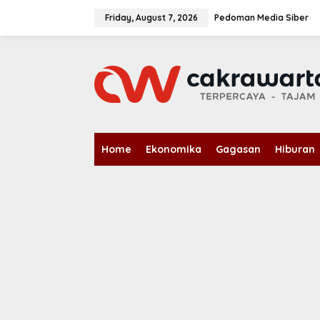
S
k
Friday, August 7, 2026
Pedoman Media Siber
i
p
t
o
c
o
n
t
e
n
Home
Ekonomika
Gagasan
Hiburan
t