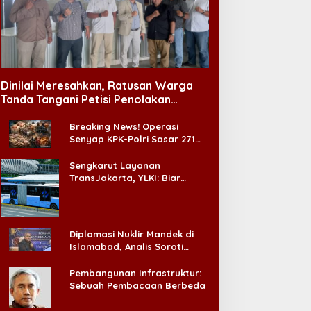
Dinilai Meresahkan, Ratusan Warga
Tanda Tangani Petisi Penolakan
Tempat Hiburan Malam di CitraLand
Breaking News! Operasi
Senyap KPK-Polri Sasar 271
Pabrik di Madura dan Akan
Ada ‘Badai Pemeriksaan’
Sengkarut Layanan
TransJakarta, YLKI: Biar
Cepat, Adakan Forum Dialog
Konsumen!
Diplomasi Nuklir Mandek di
Islamabad, Analis Soroti
Standar Ganda Washington
Pembangunan Infrastruktur:
Sebuah Pembacaan Berbeda