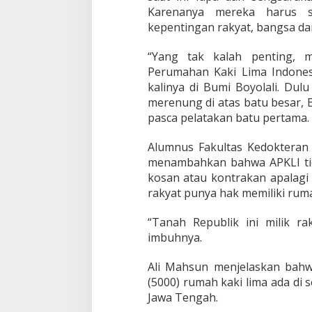
o
Karenanya mereka harus s
n
kepentingan rakyat, bangsa da
e
s
“Yang tak kalah penting, m
i
a
Perumahan Kaki Lima Indonesi
H
kalinya di Bumi Boyolali. Du
a
merenung di atas batu besar, 
d
pasca pelatakan batu pertama.
i
r
Alumnus Fakultas Kedokteran U
menambahkan bahwa APKLI tid
kosan atau kontrakan apalagi
rakyat punya hak memiliki ruma
“Tanah Republik ini milik ra
imbuhnya.
Ali Mahsun menjelaskan bahw
(5000) rumah kaki lima ada di 
Jawa Tengah.