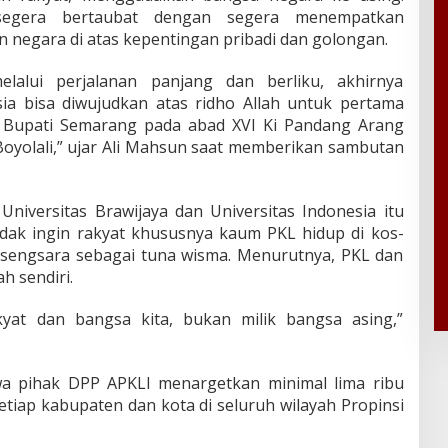
egera bertaubat dengan segera menempatkan
n negara di atas kepentingan pribadi dan golongan.
elalui perjalanan panjang dan berliku, akhirnya
a bisa diwujudkan atas ridho Allah untuk pertama
lu Bupati Semarang pada abad XVI Ki Pandang Arang
Boyolali,” ujar Ali Mahsun saat memberikan sambutan
niversitas Brawijaya dan Universitas Indonesia itu
ak ingin rakyat khususnya kaum PKL hidup di kos-
 sengsara sebagai tuna wisma. Menurutnya, PKL dan
h sendiri.
kyat dan bangsa kita, bukan milik bangsa asing,”
a pihak DPP APKLI menargetkan minimal lima ribu
setiap kabupaten dan kota di seluruh wilayah Propinsi