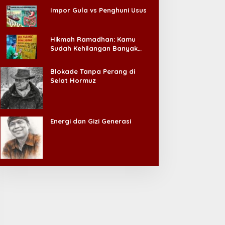
Impor Gula vs Penghuni Usus
Hikmah Ramadhan: Kamu
Sudah Kehilangan Banyak
Hal, Jangan Sampai
Kehilangan Diri Sendiri!
Blokade Tanpa Perang di
Selat Hormuz
Energi dan Gizi Generasi