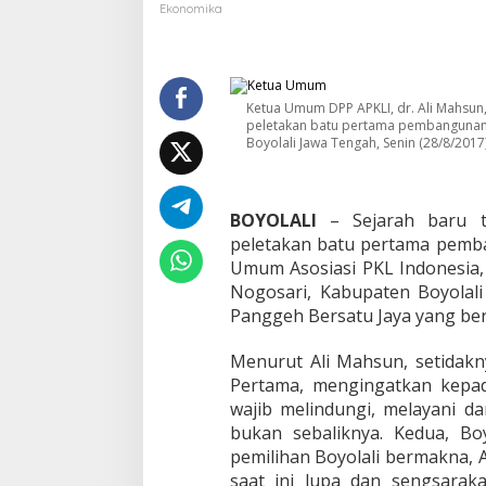
K
Ekonomika
a
l
i
,
P
Ketua Umum DPP APKLI, dr. Ali Mahsu
e
peletakan batu pertama pembangunan 
Boyolali Jawa Tengah, Senin (28/8/2017
r
u
m
a
BOYOLALI
– Sejarah baru ter
h
a
peletakan batu pertama pemb
n
Umum Asosiasi PKL Indonesia,
K
Nogosari, Kabupaten Boyolal
a
Panggeh Bersatu Jaya yang be
k
i
L
Menurut Ali Mahsun, setidakn
i
Pertama, mengingatkan kepa
m
wajib melindungi, melayani d
a
bukan sebaliknya. Kedua, Boy
I
pemilihan Boyolali bermakna,
n
d
saat ini lupa dan sengsarak