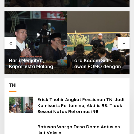
«
»
Baru Menjabat,
Lora Kadam Sidik:
Kapolresta Malang
Lawan FOMO dengan
Kota Serap Aspirasi
Kembali kepada
Warga Lewat Dialog
Ahlinya
Kamtibmas
TNI
Erick Thohir Angkat Pensiunan TNI Jadi
Komisaris Pertamina, Aktifis 98: Tidak
Sesuai Nafas Reformasi 98!
Ratusan Warga Desa Domo Antusias
Ikut Vaksin