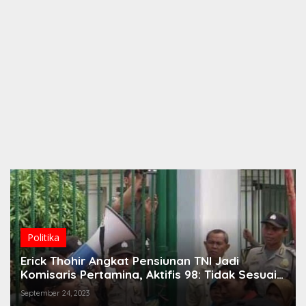
Politika
Erick Thohir Angkat Pensiunan TNI Jadi
Komisaris Pertamina, Aktifis 98: Tidak Sesuai
Nafas Reformasi 98!
September 24, 2023