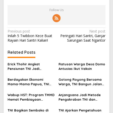
P
e
Follow Us
r
b
a
t
a
P
Previous post
Next post
s
Inilah 5 Twibbon Kece Buat
Peringati Hari Santri, Ganjar
a
o
Rayain Hari Santri Kalian!
Sarungan Saat Ngantor
n
s
R
I
t
Related Posts
-
n
P
Erick Thohir Angkat
Ratusan Warga Desa Domo
N
a
Pensiunan TNI Jadi
Antusias Ikut Vaksin
G
v
Komisaris Pertamina, Aktifis
98: Tidak Sesuai Nafas
Berdayakan Ekonomi
Gotong Royong Bersama
i
Reformasi 98!
Mama-Mama Papua, TNI
Warga, TNI Bangun Jalan
g
Ajarkan Cara Buat Kripik
Di Perbatasan RI-PNG
Bayam dan Peyek Kacang
a
Wabup HST: Program TMMD
Anjangsana Jadi Metode
Hemat Pembiayaan
Pengakraban TNI dan
t
Pembangunan
Rakyat di Perbatasan RI-
i
Timor Leste
TNI Bagikan Sembako di
TNI Ajarkan Pengetahuan