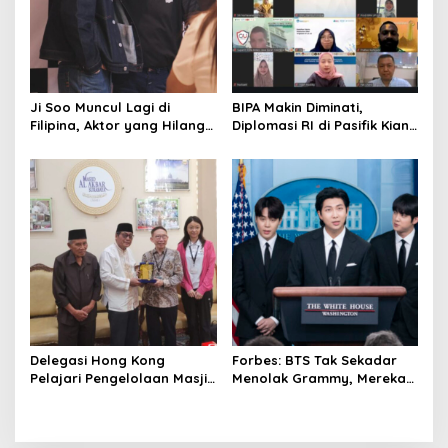
Ji Soo Muncul Lagi di
BIPA Makin Diminati,
Filipina, Aktor yang Hilang
Diplomasi RI di Pasifik Kian
dari Korea Kini Disambut
Menguat
Ribuan Fans
Delegasi Hong Kong
Forbes: BTS Tak Sekadar
Pelajari Pengelolaan Masjid
Menolak Grammy, Mereka
Al-Akbar Surabaya
Bongkar Aturan Main
‘Diskriminatif’