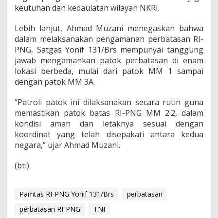
Y
keutuhan dan kedaulatan wilayah NKRI.
o
n
Lebih lanjut, Ahmad Muzani menegaskan bahwa
i
f
dalam melaksanakan pengamanan perbatasan RI-
1
PNG, Satgas Yonif 131/Brs mempunyai tanggung
3
jawab mengamankan patok perbatasan di enam
1
lokasi berbeda, mulai dari patok MM 1 sampai
/
B
dengan patok MM 3A.
r
s
“Patroli patok ini dilaksanakan secara rutin guna
C
memastikan patok batas RI-PNG MM 2.2, dalam
e
kondisi aman dan letaknya sesuai dengan
k
P
koordinat yang telah disepakati antara kedua
a
negara,” ujar Ahmad Muzani.
t
o
(bti)
k
M
M
Pamtas RI-PNG Yonif 131/Brs
2
perbatasan
.
perbatasan RI-PNG
TNI
2