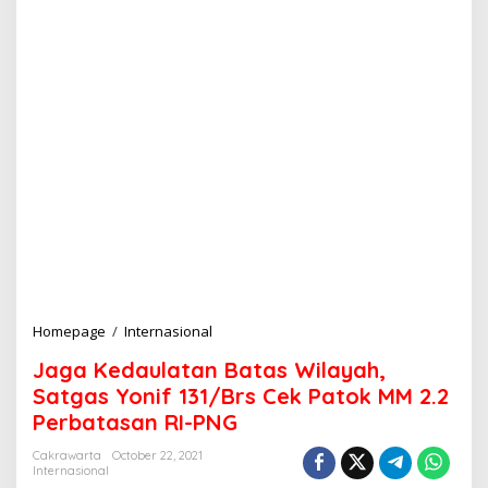
Homepage
/
Internasional
J
a
Jaga Kedaulatan Batas Wilayah,
g
a
Satgas Yonif 131/Brs Cek Patok MM 2.2
K
Perbatasan RI-PNG
e
d
Cakrawarta
October 22, 2021
a
Internasional