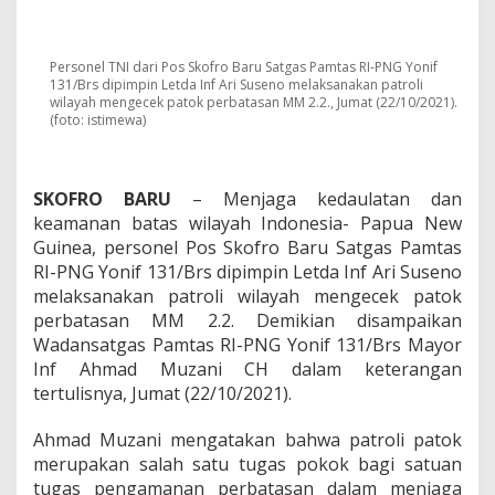
u
l
a
t
Personel TNI dari Pos Skofro Baru Satgas Pamtas RI-PNG Yonif
a
131/Brs dipimpin Letda Inf Ari Suseno melaksanakan patroli
n
wilayah mengecek patok perbatasan MM 2.2., Jumat (22/10/2021).
B
(foto: istimewa)
a
t
a
SKOFRO BARU
– Menjaga kedaulatan dan
s
W
keamanan batas wilayah Indonesia- Papua New
i
Guinea, personel Pos Skofro Baru Satgas Pamtas
l
RI-PNG Yonif 131/Brs dipimpin Letda Inf Ari Suseno
a
melaksanakan patroli wilayah mengecek patok
y
perbatasan MM 2.2. Demikian disampaikan
a
h
Wadansatgas Pamtas RI-PNG Yonif 131/Brs Mayor
,
Inf Ahmad Muzani CH dalam keterangan
S
tertulisnya, Jumat (22/10/2021).
a
t
Ahmad Muzani mengatakan bahwa patroli patok
g
a
merupakan salah satu tugas pokok bagi satuan
s
tugas pengamanan perbatasan dalam menjaga