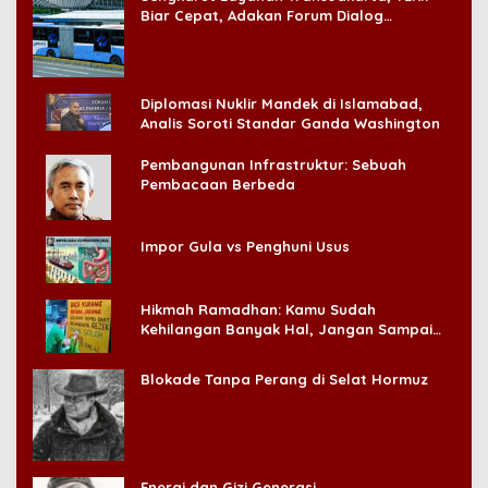
Biar Cepat, Adakan Forum Dialog
Konsumen!
Diplomasi Nuklir Mandek di Islamabad,
Analis Soroti Standar Ganda Washington
Pembangunan Infrastruktur: Sebuah
Pembacaan Berbeda
Impor Gula vs Penghuni Usus
Hikmah Ramadhan: Kamu Sudah
Kehilangan Banyak Hal, Jangan Sampai
Kehilangan Diri Sendiri!
Blokade Tanpa Perang di Selat Hormuz
Energi dan Gizi Generasi