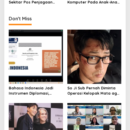
Sekitar Pos Penjagaan
Komputer Pada Anak-Anak
o
Perbatasan Indonesia-
Daerah Perbatasan
n
Timur Leste
Don't Miss
Bahasa Indonesia Jadi
So Ji Sub Pernah Diminta
Instrumen Diplomasi,
Operasi Kelopak Mata agar
Atdikbud Perluas Jejak
Bisa Jadi Aktor, Kini Justru
Budaya di Australia hingga
Jadi Ikonnya
Rusia