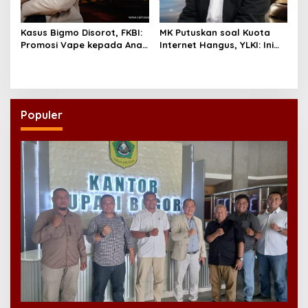
Kasus Bigmo Disorot, FKBI:
MK Putuskan soal Kuota
Promosi Vape kepada Anak
Internet Hangus, YLKI: Ini
Berpotensi Masuk Ranah
Kemenangan Konsumen
Pidana
Populer