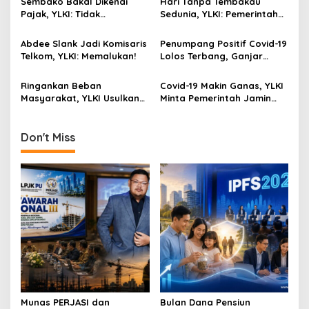
Sembako Bakal Dikenai
Hari Tanpa Tembakau
g
Pajak, YLKI: Tidak
Sedunia, YLKI: Pemerintah
Manusiawi, Karenanya
Harus Jadikan Pandemi
a
Batalkan!
Covid-19 Sebagai
Abdee Slank Jadi Komisaris
Penumpang Positif Covid-19
t
Momentum Bebas Bahaya
Telkom, YLKI: Memalukan!
Lolos Terbang, Ganjar
Rokok!
i
Tegur Keras Pihak KKP
Bandara Dan Minta SOP
Ringankan Beban
Covid-19 Makin Ganas, YLKI
o
Diperbaiki
Masyarakat, YLKI Usulkan
Minta Pemerintah Jamin
n
Tarif Listrik Turun
APD Bagi Tenaga
Kesehatan
Don't Miss
Munas PERJASI dan
Bulan Dana Pensiun