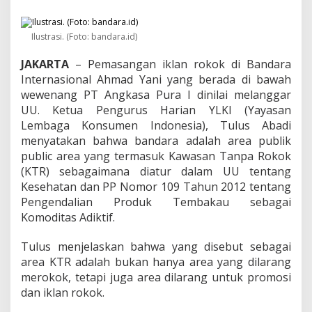
U
,
I
Ilustrasi. (Foto: bandara.id)
k
l
JAKARTA
– Pemasangan iklan rokok di Bandara
a
n
Internasional Ahmad Yani yang berada di bawah
R
wewenang PT Angkasa Pura I dinilai melanggar
o
UU. Ketua Pengurus Harian YLKI (Yayasan
k
Lembaga Konsumen Indonesia), Tulus Abadi
o
k
menyatakan bahwa bandara adalah area publik
D
public area yang termasuk Kawasan Tanpa Rokok
i
(KTR) sebagaimana diatur dalam UU tentang
B
Kesehatan dan PP Nomor 109 Tahun 2012 tentang
a
Pengendalian Produk Tembakau sebagai
n
d
Komoditas Adiktif.
a
r
Tulus menjelaskan bahwa yang disebut sebagai
a
area KTR adalah bukan hanya area yang dilarang
A
merokok, tetapi juga area dilarang untuk promosi
h
m
dan iklan rokok.
a