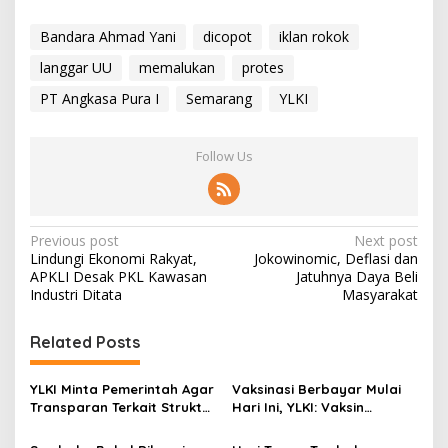
Bandara Ahmad Yani
dicopot
iklan rokok
langgar UU
memalukan
protes
PT Angkasa Pura I
Semarang
YLKI
Follow Us
P
Previous post
Next post
Lindungi Ekonomi Rakyat,
Jokowinomic, Deflasi dan
o
APKLI Desak PKL Kawasan
Jatuhnya Daya Beli
s
Industri Ditata
Masyarakat
t
Related Posts
n
a
YLKI Minta Pemerintah Agar
Vaksinasi Berbayar Mulai
v
Transparan Terkait Struktur
Hari Ini, YLKI: Vaksin
Biaya Tes PCR
Berbayar Harus Ditolak!
i