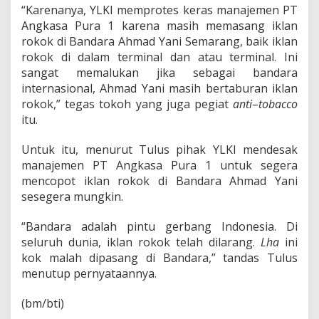
d
“Karenanya, YLKI memprotes keras manajemen PT
Y
Angkasa Pura 1 karena masih memasang iklan
a
rokok di Bandara Ahmad Yani Semarang, baik iklan
n
i
rokok di dalam terminal dan atau terminal. Ini
D
sangat memalukan jika sebagai bandara
i
internasional, Ahmad Yani masih bertaburan iklan
m
rokok,” tegas tokoh yang juga pegiat
anti
–
tobacco
i
n
itu.
t
a
Untuk itu, menurut Tulus pihak YLKI mendesak
D
manajemen PT Angkasa Pura 1 untuk segera
i
mencopot iklan rokok di Bandara Ahmad Yani
c
o
sesegera mungkin.
p
o
“Bandara adalah pintu gerbang Indonesia. Di
t
seluruh dunia, iklan rokok telah dilarang.
Lha
ini
kok malah dipasang di Bandara,” tandas Tulus
menutup pernyataannya.
(bm/bti)