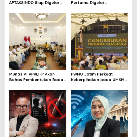
APTAKSINDO Siap Digelar,
Pertama Digelar
Bahas Regenerasi hingga
September, Industri
Revisi AD/ART
Perkuat Ekosistem Pensiun
Berkelanjutan
Munas VI APKLI-P Akan
PWNU Jatim Perkuat
Bahas Pembentukan Badan
Keberpihakan pada UMKM
Perekonomian UMKM RI,
Lewat Ekonomi Pancasila
Dinilai Penting Hadapi
Bonus Demografi