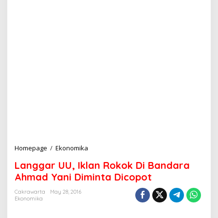
Homepage
/
Ekonomika
L
a
Langgar UU, Iklan Rokok Di Bandara
n
g
Ahmad Yani Diminta Dicopot
g
a
Cakrawarta
May 28, 2016
Ekonomika
r
U