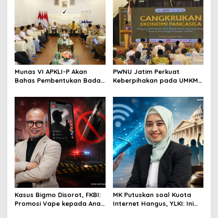
Munas VI APKLI-P Akan
PWNU Jatim Perkuat
Bahas Pembentukan Badan
Keberpihakan pada UMKM
Perekonomian UMKM RI,
Lewat Ekonomi Pancasila
Dinilai Penting Hadapi
Bonus Demografi
Kasus Bigmo Disorot, FKBI:
MK Putuskan soal Kuota
Promosi Vape kepada Anak
Internet Hangus, YLKI: Ini
Berpotensi Masuk Ranah
Kemenangan Konsumen