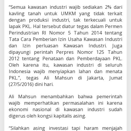
K
L
“Semua kawasan industri wajib sediakan 2% dari
K
kavling tanah untuk UMKM yang tidak terkait
a
dengan produksi industri, tak terkecuali untuk
w
lapak PKL. Hal tersebut diatur tegas dalam Permen
a
Perindustrian RI Nomor 5 Tahun 2014 tentang
s
a
Tata Cara Pemberian Izin Usaha Kawasan Industri
n
dan Izin perluasan Kawasan Industri. Juga
I
dipayungi perintah Perpres Nomor 125 Tahun
n
2012 tentang Penataan dan Pemberdayaan PKL.
d
u
Oleh karena itu, kawasan industri di seluruh
s
Indonesia wajib menyiapkan lahan dan menata
t
PKL.”, tegas Ali Mahsun di Jakarta, Jumat
r
(27/5/2016) dini hari.
i
D
i
Ali Mahsun menambahkan bahwa pemerintah
t
wajib memperhatikan permasalahan ini karena
a
ekonomi nasional di kawasan industri sudah
t
digerus oleh kongsi kapitalis asing.
a
“Silahkan asing investasi tapi haram menjajah