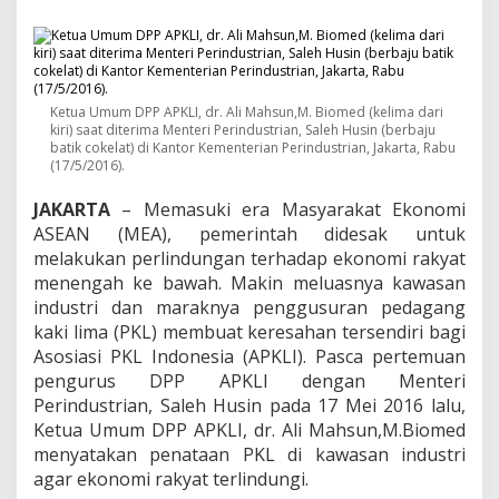
E
k
o
n
o
m
Ketua Umum DPP APKLI, dr. Ali Mahsun,M. Biomed (kelima dari
i
kiri) saat diterima Menteri Perindustrian, Saleh Husin (berbaju
R
batik cokelat) di Kantor Kementerian Perindustrian, Jakarta, Rabu
a
(17/5/2016).
k
y
JAKARTA
– Memasuki era Masyarakat Ekonomi
a
ASEAN (MEA), pemerintah didesak untuk
t
melakukan perlindungan terhadap ekonomi rakyat
,
menengah ke bawah. Makin meluasnya kawasan
A
P
industri dan maraknya penggusuran pedagang
K
kaki lima (PKL) membuat keresahan tersendiri bagi
L
Asosiasi PKL Indonesia (APKLI). Pasca pertemuan
I
pengurus DPP APKLI dengan Menteri
D
e
Perindustrian, Saleh Husin pada 17 Mei 2016 lalu,
s
Ketua Umum DPP APKLI, dr. Ali Mahsun,M.Biomed
a
menyatakan penataan PKL di kawasan industri
k
agar ekonomi rakyat terlindungi.
P