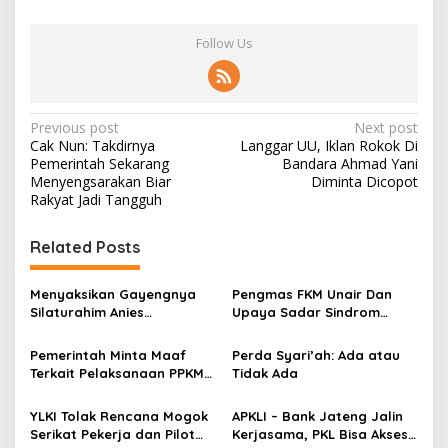
Follow Us
P
Previous post
Next post
Cak Nun: Takdirnya
Langgar UU, Iklan Rokok Di
o
Pemerintah Sekarang
Bandara Ahmad Yani
s
Menyengsarakan Biar
Diminta Dicopot
Rakyat Jadi Tangguh
t
n
Related Posts
a
v
Menyaksikan Gayengnya
Pengmas FKM Unair Dan
Silaturahim Anies
Upaya Sadar Sindrom
i
Baswedan Dan Relawan
Metabolik
g
Kesehatan Indonesia di
Pemerintah Minta Maaf
Perda Syari’ah: Ada atau
Rumah Lebak Bulus
Terkait Pelaksanaan PPKM
Tidak Ada
a
Darurat, Pengamat: Kita
t
Apresiasi Dan Waktunya
YLKI Tolak Rencana Mogok
APKLI – Bank Jateng Jalin
Memperbaiki Strategi
i
Serikat Pekerja dan Pilot
Kerjasama, PKL Bisa Akses