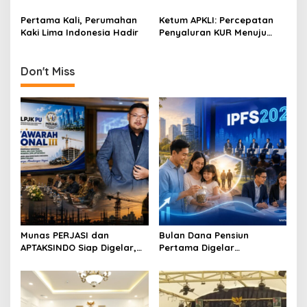
Garuda
Modal
o
Pertama Kali, Perumahan
Ketum APKLI: Percepatan
n
Kaki Lima Indonesia Hadir
Penyaluran KUR Menuju
Revolusi Kaki Lima
Indonesia
Don't Miss
Munas PERJASI dan
Bulan Dana Pensiun
APTAKSINDO Siap Digelar,
Pertama Digelar
Bahas Regenerasi hingga
September, Industri
Revisi AD/ART
Perkuat Ekosistem Pensiun
Berkelanjutan