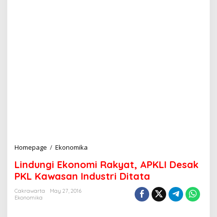
Homepage
/
Ekonomika
L
i
Lindungi Ekonomi Rakyat, APKLI Desak
n
d
PKL Kawasan Industri Ditata
u
n
Cakrawarta
May 27, 2016
Ekonomika
g
i