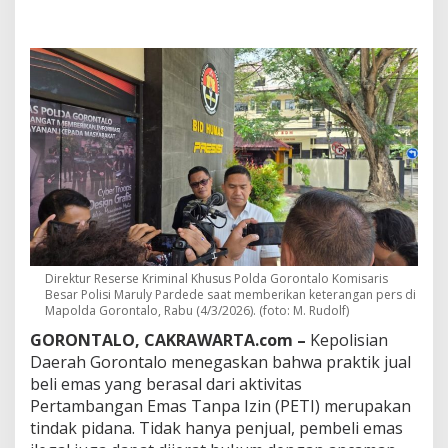
o
n
t
a
l
o
:
J
u
a
l
B
e
l
i
E
Direktur Reserse Kriminal Khusus Polda Gorontalo Komisaris
m
Besar Polisi Maruly Pardede saat memberikan keterangan pers di
a
Mapolda Gorontalo, Rabu (4/3/2026). (foto: M. Rudolf)
s
GORONTALO, CAKRAWARTA.com –
Kepolisian
d
a
Daerah Gorontalo menegaskan bahwa praktik jual
r
beli emas yang berasal dari aktivitas
i
Pertambangan Emas Tanpa Izin (PETI) merupakan
T
tindak pidana. Tidak hanya penjual, pembeli emas
a