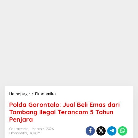
Homepage
/
Ekonomika
P
o
Polda Gorontalo: Jual Beli Emas dari
l
d
Tambang Ilegal Terancam 5 Tahun
a
Penjara
G
o
Cakrawarta
March 4, 2026
r
Ekonomika
,
Hukum