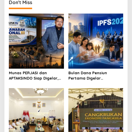
Don't Miss
n
a
v
i
g
a
t
i
o
Munas PERJASI dan
Bulan Dana Pensiun
APTAKSINDO Siap Digelar,
Pertama Digelar
n
Bahas Regenerasi hingga
September, Industri
Revisi AD/ART
Perkuat Ekosistem Pensiun
Berkelanjutan