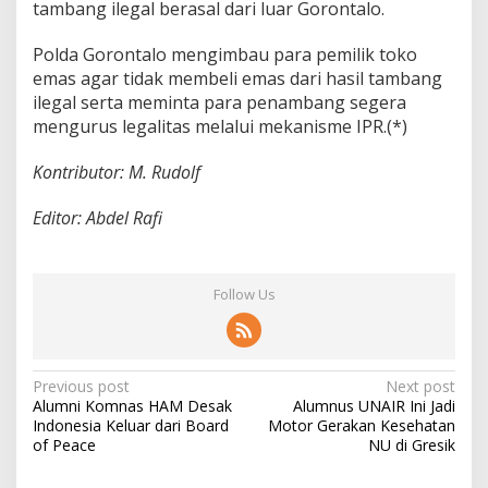
tambang ilegal berasal dari luar Gorontalo.
Polda Gorontalo mengimbau para pemilik toko
emas agar tidak membeli emas dari hasil tambang
ilegal serta meminta para penambang segera
mengurus legalitas melalui mekanisme IPR.(*)
Kontributor: M. Rudolf
Editor: Abdel Rafi
Follow Us
P
Previous post
Next post
Alumni Komnas HAM Desak
Alumnus UNAIR Ini Jadi
o
Indonesia Keluar dari Board
Motor Gerakan Kesehatan
s
of Peace
NU di Gresik
t