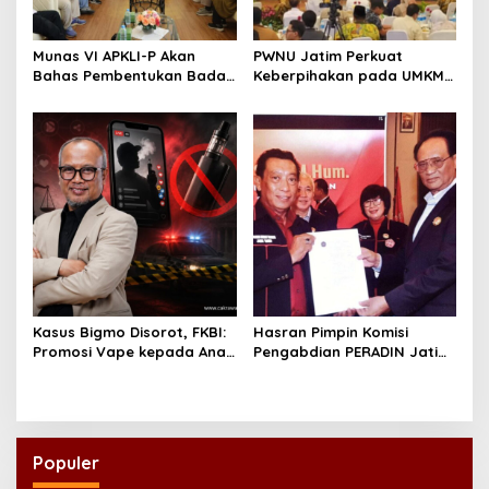
Munas VI APKLI-P Akan
PWNU Jatim Perkuat
Bahas Pembentukan Badan
Keberpihakan pada UMKM
Perekonomian UMKM RI,
Lewat Ekonomi Pancasila
Dinilai Penting Hadapi
Bonus Demografi
Kasus Bigmo Disorot, FKBI:
Hasran Pimpin Komisi
Promosi Vape kepada Anak
Pengabdian PERADIN Jatim,
Berpotensi Masuk Ranah
Siapkan Lima Program
Pidana
Perluas Akses Bantuan
Hukum
Populer