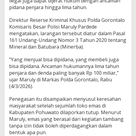
ilegal juga dapat dijerat hukum dengan ancaman
m
b
pidana penjara hingga lima tahun.
a
n
Direktur Reserse Kriminal Khusus Polda Gorontalo
g
Komisaris Besar Polisi Maruly Pardede
I
mengatakan, larangan tersebut diatur dalam Pasal
l
e
161 Undang-Undang Nomor 3 Tahun 2020 tentang
g
Mineral dan Batubara (Minerba).
a
l
“Yang menjual bisa dipidana, yang membeli juga
T
bisa dipidana. Ancaman hukumannya lima tahun
e
r
penjara dan denda paling banyak Rp 100 miliar,”
a
ujar Maruly di Markas Polda Gorontalo, Rabu
n
(4/3/2026).
c
a
Penegasan itu disampaikan menyusul keresahan
m
5
masyarakat setelah sejumlah toko emas di
T
Kabupaten Pohuwato dilaporkan tutup. Menurut
a
Maruly, emas yang berasal dari kegiatan tambang
h
tanpa izin tidak boleh diperdagangkan dalam
u
n
bentuk apa pun.