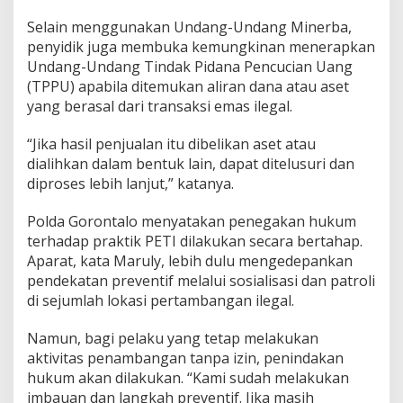
P
e
Selain menggunakan Undang-Undang Minerba,
n
penyidik juga membuka kemungkinan menerapkan
j
Undang-Undang Tindak Pidana Pencucian Uang
a
r
(TPPU) apabila ditemukan aliran dana atau aset
a
yang berasal dari transaksi emas ilegal.
“Jika hasil penjualan itu dibelikan aset atau
dialihkan dalam bentuk lain, dapat ditelusuri dan
diproses lebih lanjut,” katanya.
Polda Gorontalo menyatakan penegakan hukum
terhadap praktik PETI dilakukan secara bertahap.
Aparat, kata Maruly, lebih dulu mengedepankan
pendekatan preventif melalui sosialisasi dan patroli
di sejumlah lokasi pertambangan ilegal.
Namun, bagi pelaku yang tetap melakukan
aktivitas penambangan tanpa izin, penindakan
hukum akan dilakukan. “Kami sudah melakukan
imbauan dan langkah preventif. Jika masih