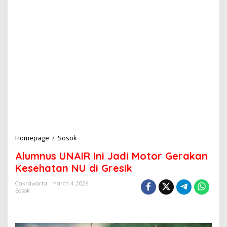
Homepage
/
Sosok
A
l
Alumnus UNAIR Ini Jadi Motor Gerakan
u
m
Kesehatan NU di Gresik
n
u
Cakrawarta
March 4, 2026
Sosok
s
U
N
A