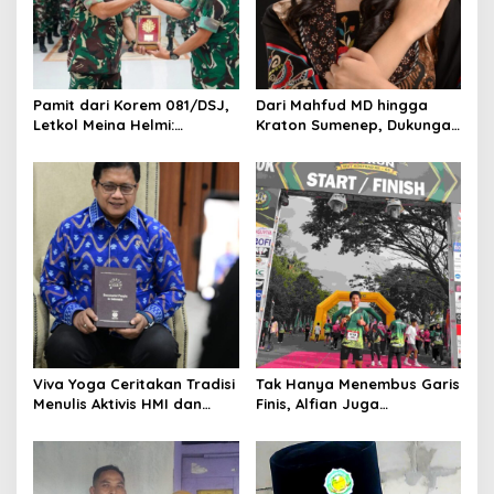
a
t
i
o
Pamit dari Korem 081/DSJ,
Dari Mahfud MD hingga
Letkol Meina Helmi:
Kraton Sumenep, Dukungan
n
Dukungan Anggota Jadi
Mengalir untuk Finalis
Kunci Keberhasilan Tugas
Indonesia’s Girl 2026 Asal
Jawa Timur
Viva Yoga Ceritakan Tradisi
Tak Hanya Menembus Garis
Menulis Aktivis HMI dan
Finis, Alfian Juga
Lahirnya Dua Buku
Menembus Sekolah Impian