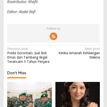
Kontributor: Khefti
Editor: Abdel Rafi
Follow Us
P
Previous post
Next post
Polda Gorontalo: Jual Beli
Ketika Amanah Kehilangan
o
Emas dari Tambang Ilegal
Makna
s
Terancam 5 Tahun Penjara
t
Don't Miss
n
a
v
i
g