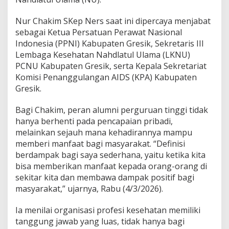
h
a
Nur Chakim SKep Ners saat ini dipercaya menjabat
t
a
sebagai Ketua Persatuan Perawat Nasional
n
Indonesia (PPNI) Kabupaten Gresik, Sekretaris III
N
Lembaga Kesehatan Nahdlatul Ulama (LKNU)
U
PCNU Kabupaten Gresik, serta Kepala Sekretariat
d
Komisi Penanggulangan AIDS (KPA) Kabupaten
i
G
Gresik.
r
e
Bagi Chakim, peran alumni perguruan tinggi tidak
s
hanya berhenti pada pencapaian pribadi,
i
melainkan sejauh mana kehadirannya mampu
k
memberi manfaat bagi masyarakat. “Definisi
berdampak bagi saya sederhana, yaitu ketika kita
bisa memberikan manfaat kepada orang-orang di
sekitar kita dan membawa dampak positif bagi
masyarakat,” ujarnya, Rabu (4/3/2026).
Ia menilai organisasi profesi kesehatan memiliki
tanggung jawab yang luas, tidak hanya bagi