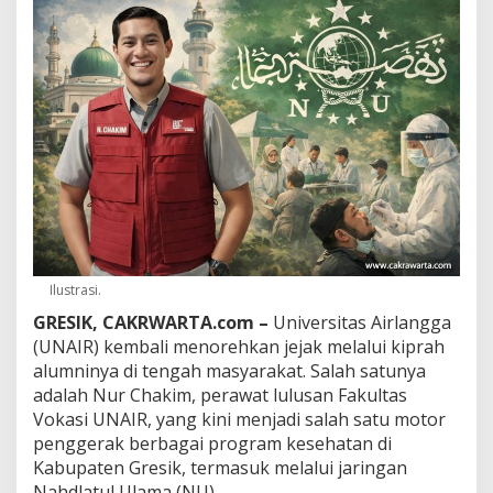
I
R
I
n
i
J
a
d
i
M
o
t
o
r
G
Ilustrasi.
e
GRESIK, CAKRWARTA.com –
Universitas Airlangga
r
a
(UNAIR) kembali menorehkan jejak melalui kiprah
k
alumninya di tengah masyarakat. Salah satunya
a
adalah Nur Chakim, perawat lulusan Fakultas
n
Vokasi UNAIR, yang kini menjadi salah satu motor
K
e
penggerak berbagai program kesehatan di
s
Kabupaten Gresik, termasuk melalui jaringan
e
Nahdlatul Ulama (NU).