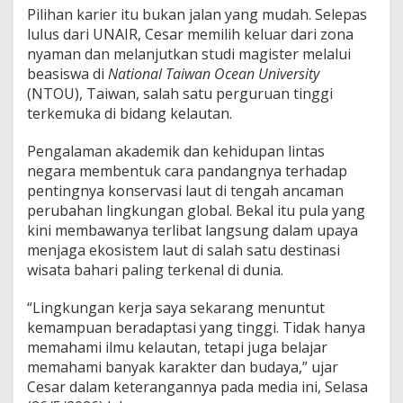
a
Pilihan karier itu bukan jalan yang mudah. Selepas
l
lulus dari UNAIR, Cesar memilih keluar dari zona
a
nyaman dan melanjutkan studi magister melalui
d
beasiswa di
National Taiwan Ocean University
e
w
(NTOU), Taiwan, salah satu perguruan tinggi
a
terkemuka di bidang kelautan.
Pengalaman akademik dan kehidupan lintas
negara membentuk cara pandangnya terhadap
pentingnya konservasi laut di tengah ancaman
perubahan lingkungan global. Bekal itu pula yang
kini membawanya terlibat langsung dalam upaya
menjaga ekosistem laut di salah satu destinasi
wisata bahari paling terkenal di dunia.
“Lingkungan kerja saya sekarang menuntut
kemampuan beradaptasi yang tinggi. Tidak hanya
memahami ilmu kelautan, tetapi juga belajar
memahami banyak karakter dan budaya,” ujar
Cesar dalam keterangannya pada media ini, Selasa