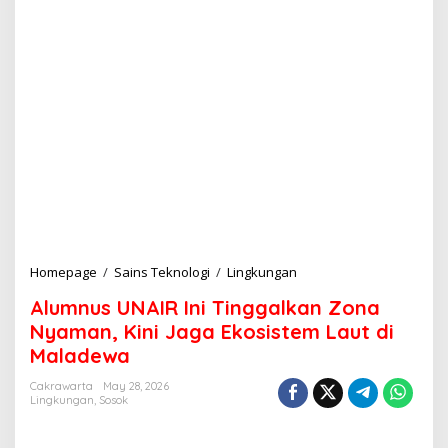
Homepage
/
Sains Teknologi
/
Lingkungan
A
l
Alumnus UNAIR Ini Tinggalkan Zona
u
m
Nyaman, Kini Jaga Ekosistem Laut di
n
Maladewa
u
s
Cakrawarta
May 28, 2026
U
Lingkungan
,
Sosok
N
A