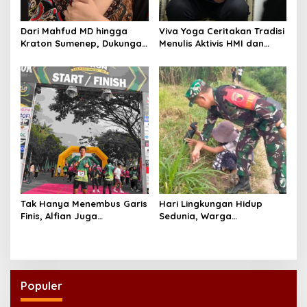
Dari Mahfud MD hingga
Viva Yoga Ceritakan Tradisi
Kraton Sumenep, Dukungan
Menulis Aktivis HMI dan
Mengalir untuk Finalis
Lahirnya Dua Buku
Indonesia’s Girl 2026 Asal
Jawa Timur
Tak Hanya Menembus Garis
Hari Lingkungan Hidup
Finis, Alfian Juga
Sedunia, Warga
Menembus Sekolah Impian
Tulungagung Tanam 500
Pohon untuk Menjaga Masa
Depan
Populer