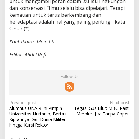
untuk mengambil peran dalam isu-isu lingkungan
dan konservasi. “Ilmu selalu bisa dipelajari. Tetapi
kemauan untuk terus berkembang dan
beradaptasi adalah hal yang paling penting,” kata
Cesar.(*)
Kontributor: Maia Ch
Editor: Abdel Rafi
Follow Us
P
Previous post
Next post
Alumnus UNAIR Ini Pimpin
Tegas! Gus Lilur: MBG Pasti
o
Universitas Nurtanio, Berikut
Meroket Jika Tanpa Copet!
s
Kiprahnya Dari Dunia Militer
hingga Kursi Rektor
t
n