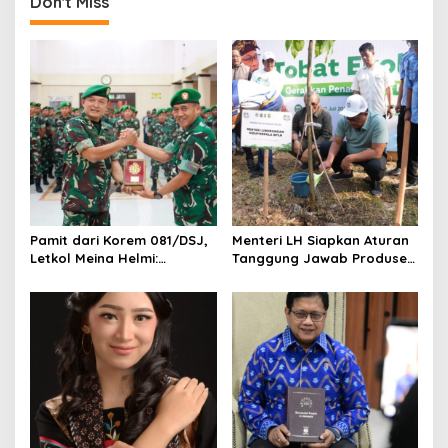
Don't Miss
a
v
i
g
a
t
i
o
Pamit dari Korem 081/DSJ,
Menteri LH Siapkan Aturan
n
Letkol Meina Helmi:
Tanggung Jawab Produsen
Dukungan Anggota Jadi
atas Sampah Plastik
Kunci Keberhasilan Tugas