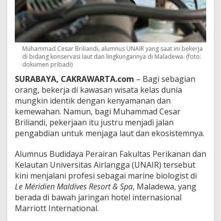
,
K
i
n
i
J
Muhammad Cesar Briliandi, alumnus UNAIR yang saat ini bekerja
a
di bidang konservasi laut dan lingkungannya di Maladewa. (foto:
dokumen pribadi)
g
a
SURABAYA, CAKRAWARTA.com
– Bagi sebagian
E
orang, bekerja di kawasan wisata kelas dunia
k
mungkin identik dengan kenyamanan dan
o
s
kemewahan. Namun, bagi Muhammad Cesar
i
Briliandi, pekerjaan itu justru menjadi jalan
s
pengabdian untuk menjaga laut dan ekosistemnya.
t
e
Alumnus Budidaya Perairan Fakultas Perikanan dan
m
L
Kelautan Universitas Airlangga (UNAIR) tersebut
a
kini menjalani profesi sebagai marine biologist di
u
Le Méridien Maldives Resort & Spa
, Maladewa, yang
t
berada di bawah jaringan hotel internasional
d
Marriott International.
i
M