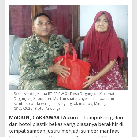
i
t
T
N
I
I
n
i
B
i
k
i
n
K
a
g
u
Sertu Nurdin, Ketua RT 02 RW 01 Desa Dagangan, Kecamatan
m
Dagangan, Kabupaten Madiun saat menyerahkan bantuan
,
sembako pada warga lansia yang tak mampu, Minggu
S
(31/5/2026). (foto: Arwang)
a
MADIUN, CAKRAWARTA.com –
Tumpukan galon
m
p
dan botol plastik bekas yang biasanya berakhir di
a
tempat sampah justru menjadi sumber manfaat
h