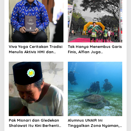
Viva Yoga Ceritakan Tradisi
Tak Hanya Menembus Garis
Menulis Aktivis HMI dan
Finis, Alfian Juga
Lahirnya Dua Buku
Menembus Sekolah Impian
Pak Misnari dan Gledekan
Alumnus UNAIR Ini
Shalawat Itu Kini Berhenti
Tinggalkan Zona Nyaman,
Berjalan
Kini Jaga Ekosistem Laut di