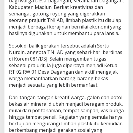
bagi warga Desa Dagangan, Kecamatan Dagangan,
P
Kabupaten Madiun. Berkat kreativitas dan
l
a
semangat gotong royong yang digerakkan
s
seorang prajurit TNI AD, limbah plastik itu disulap
t
menjadi berbagai kerajinan bernilai ekonomi yang
i
hasilnya digunakan untuk membantu para lansia.
k
D
i
Sosok di balik gerakan tersebut adalah Sertu
s
Nurdin, anggota TNI AD yang sehari-hari berdinas
u
di Korem 081/DSJ. Selain mengemban tugas
l
sebagai prajurit, ia juga dipercaya menjadi Ketua
a
RT 02 RW 01 Desa Dagangan dan aktif mengajak
p
J
warga memanfaatkan barang-barang bekas
a
menjadi sesuatu yang lebih bermanfaat.
d
i
Dari tangan-tangan kreatif warga, galon dan botol
S
bekas air mineral diubah menjadi beragam produk,
e
m
mulai dari pot tanaman, tempat sampah, vas bunga
b
hingga tempat pensil. Kegiatan yang semula hanya
a
bertujuan mengurangi limbah plastik itu kemudian
k
berkembang menjadi gerakan sosial yang
o