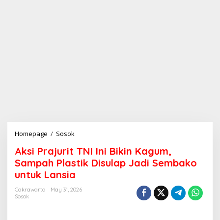
Homepage
/
Sosok
A
k
Aksi Prajurit TNI Ini Bikin Kagum,
s
i
Sampah Plastik Disulap Jadi Sembako
P
untuk Lansia
r
a
Cakrawarta
May 31, 2026
j
Sosok
u
r