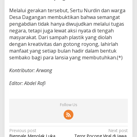
Melalui gerakan tersebut, Sertu Nurdin dan warga
Desa Dagangan membuktikan bahwa semangat
pengabdian tidak hanya diwujudkan melalui tugas
negara, tetapi juga lewat aksi nyata di tengah
masyarakat. Dari sampah plastik yang diolah
dengan kreativitas dan gotong royong, lahirlah
manfaat yang setiap bulan hadir dalam bentuk
sembako bagi para lansia yang membutuhkan.(*)
Kontributor: Arwang
Editor: Abdel Rafi
Follow Us
P
Previous post
Next post
Biennale Menolak Luka
Teror Pocong Viral di Jawa,