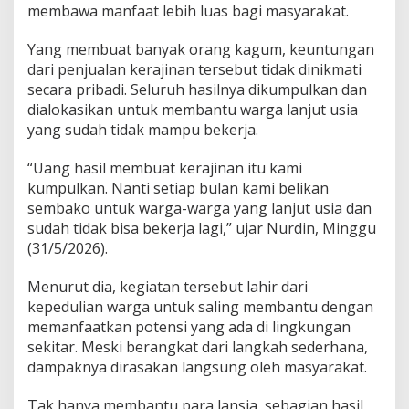
u
membawa manfaat lebih luas bagi masyarakat.
n
t
Yang membuat banyak orang kagum, keuntungan
u
dari penjualan kerajinan tersebut tidak dinikmati
k
secara pribadi. Seluruh hasilnya dikumpulkan dan
L
a
dialokasikan untuk membantu warga lanjut usia
n
yang sudah tidak mampu bekerja.
s
i
“Uang hasil membuat kerajinan itu kami
a
kumpulkan. Nanti setiap bulan kami belikan
sembako untuk warga-warga yang lanjut usia dan
sudah tidak bisa bekerja lagi,” ujar Nurdin, Minggu
(31/5/2026).
Menurut dia, kegiatan tersebut lahir dari
kepedulian warga untuk saling membantu dengan
memanfaatkan potensi yang ada di lingkungan
sekitar. Meski berangkat dari langkah sederhana,
dampaknya dirasakan langsung oleh masyarakat.
Tak hanya membantu para lansia, sebagian hasil