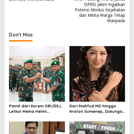
o
DPRD Jatim Ingatkan
s
Potensi Modus Kejahatan
dan Minta Warga Tetap
t
Waspada
n
Don't Miss
a
v
i
g
a
t
i
o
n
Pamit dari Korem 081/DSJ,
Dari Mahfud MD hingga
Letkol Meina Helmi:
Kraton Sumenep, Dukungan
Dukungan Anggota Jadi
Mengalir untuk Finalis
Kunci Keberhasilan Tugas
Indonesia’s Girl 2026 Asal
Jawa Timur