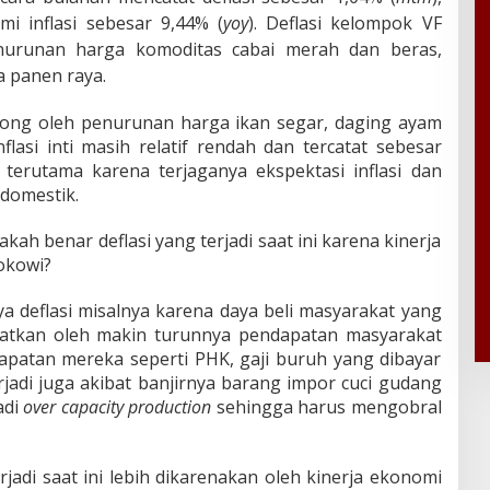
i inflasi sebesar 9,44% (
yoy
).
Deflasi kelompok VF
nurunan harga komoditas cabai merah dan beras,
 panen raya.
idorong oleh penurunan harga ikan segar, daging ayam
nflasi inti masih relatif rendah dan tercatat sebesar
, terutama karena terjaganya ekspektasi inflasi dan
domestik.
akah benar deflasi yang terjadi saat ini karena kinerja
okowi?
a deflasi misalnya karena daya beli masyarakat yang
atkan oleh makin turunnya pendapatan masyarakat
apatan mereka seperti PHK, gaji buruh yang dibayar
erjadi juga akibat banjirnya barang impor cuci gudang
adi
over capacity production
sehingga harus mengobral
.
erjadi saat ini lebih dikarenakan oleh kinerja ekonomi