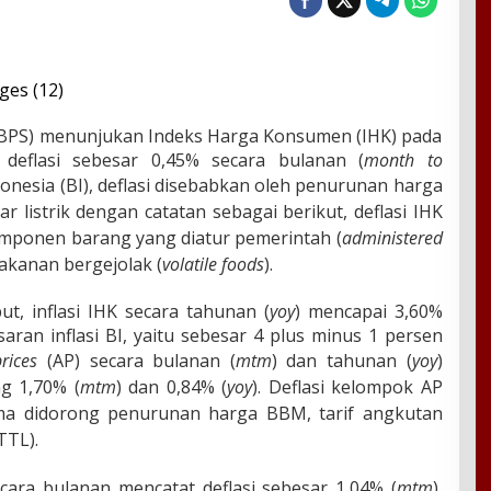
 (BPS) menunjukan Indeks Harga Konsumen (IHK) pada
deflasi sebesar 0,45% secara bulanan (
month to
nesia (BI), deflasi disebabkan oleh penurunan harga
r listrik dengan catatan sebagai berikut, deflasi IHK
omponen barang yang diatur pemerintah (
administered
kanan bergejolak (
volatile foods
).
, inflasi IHK secara tahunan (
yoy
) mencapai 3,60%
aran inflasi BI, yaitu sebesar 4 plus minus 1 persen
rices
(AP) secara bulanan (
mtm
) dan tahunan (
yoy
)
g 1,70% (
mtm
) dan 0,84% (
yoy
).
Deflasi kelompok AP
ama didorong penurunan harga BBM, tarif angkutan
TTL).
cara bulanan mencatat deflasi sebesar 1,04% (
mtm
),