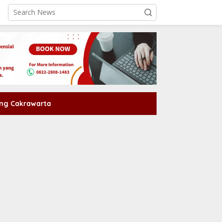
ng Cakrawarta