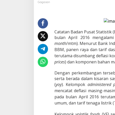
o
Gagasan
m
i
c
,
D
e
Catatan Badan Pusat Statistik
f
bulan April 2016 mengalami 
l
month
/mtm).
Menurut Bank Indo
a
s
BBM, panen raya dan tarif dasa
i
terutama disumbang deflasi k
d
prices
) dan komponen bahan ma
a
n
J
Dengan perkembangan tersebut
a
serta berada dalam kisaran sas
t
(
yoy
).
Kelompok
administered p
u
h
mencatat deflasi masing-masin
n
pada bulan April 2016 terut
y
umum, dan tarif tenaga listrik (
a
D
a
Kelompok
volatile foods
(VF) se