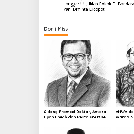
Langgar UU, Iklan Rokok Di Banda
o
Yani Diminta Dicopot
s
t
Don't Miss
n
a
v
i
g
a
t
i
o
n
Sidang Promosi Doktor, Antara
AHWA da
Ujian Ilmiah dan Pesta Prestise
Warga N