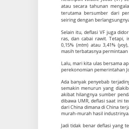
y
atau secara tahunan mengalam
a
terutama bersumber dari pe
B
e
seiring dengan berlangsungnya
l
i
Selain itu, deflasi VF juga d
M
ras, dan cabai rawit. Tetapi, i
a
s
0,15% (
mtm
) atau 3,41% (
yoy
)
y
masih terbatasnya permintaan 
a
r
Lalu, mari kita ulas bersama ap
a
perekonomian pemerintahan J
k
a
t
Ada banyak penyebab terjadiny
semakin menurun yang diakib
akibat hilangnya sumber pend
dibawa UMR, deflasi saat ini t
dari China dimana di China terj
murah-murah hasil industrinya
Jadi tidak benar deflasi yang t