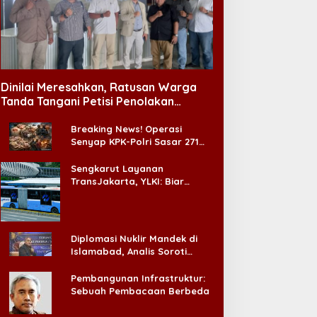
Dinilai Meresahkan, Ratusan Warga
Tanda Tangani Petisi Penolakan
Tempat Hiburan Malam di CitraLand
Breaking News! Operasi
Senyap KPK-Polri Sasar 271
Pabrik di Madura dan Akan
Ada ‘Badai Pemeriksaan’
Sengkarut Layanan
TransJakarta, YLKI: Biar
Cepat, Adakan Forum Dialog
Konsumen!
Diplomasi Nuklir Mandek di
Islamabad, Analis Soroti
Standar Ganda Washington
Pembangunan Infrastruktur:
Sebuah Pembacaan Berbeda