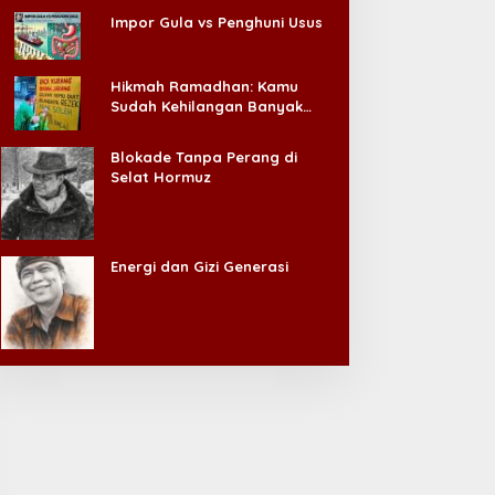
Impor Gula vs Penghuni Usus
Hikmah Ramadhan: Kamu
Sudah Kehilangan Banyak
Hal, Jangan Sampai
Kehilangan Diri Sendiri!
Blokade Tanpa Perang di
Selat Hormuz
Energi dan Gizi Generasi