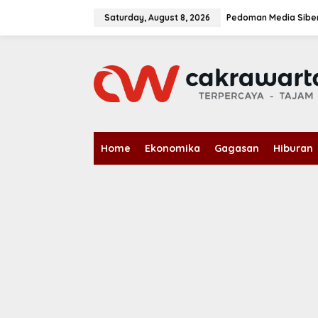
S
k
Saturday, August 8, 2026
Pedoman Media Sibe
i
p
t
o
c
o
n
t
e
n
Home
Ekonomika
Gagasan
Hiburan
t