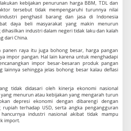
elakukan kebijakan penurunan harga BBM, TDL dan
aktor tersebut tidak mempengaruhi turunnya nilai
u industri penghasil barang dan jasa di Indonesia
ibat daya beli masyarakat yang makin menurun
dihasilkan industri dalam negeri tidak laku dan kalah
 dari China.
na panen raya itu juga bohong besar, harga pangan
ya impor pangan. Hal lain karena untuk menghadapi
mencanangkan impor besar-besaran produk pangan
ng lainnya sehingga jelas bohong besar kalau deflasi
yang tidak didasari oleh kinerja ekonomi nasional
si yang menurun atau kebijakan yang mengarah turun
babkan depresi ekonomi dengan dibarengi dengan
ng rupiah terhadap USD, serta angka pengangguran
 hancurnya industri nasional akibat tidak mampu
k import.