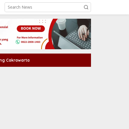
ng Cakrawarta