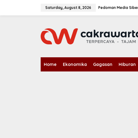
S
k
Saturday, August 8, 2026
Pedoman Media Sibe
i
p
t
o
c
o
n
t
e
n
Home
Ekonomika
Gagasan
Hiburan
t