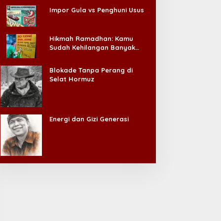
Impor Gula vs Penghuni Usus
Hikmah Ramadhan: Kamu
Sudah Kehilangan Banyak
Hal, Jangan Sampai
Kehilangan Diri Sendiri!
Blokade Tanpa Perang di
Selat Hormuz
Energi dan Gizi Generasi