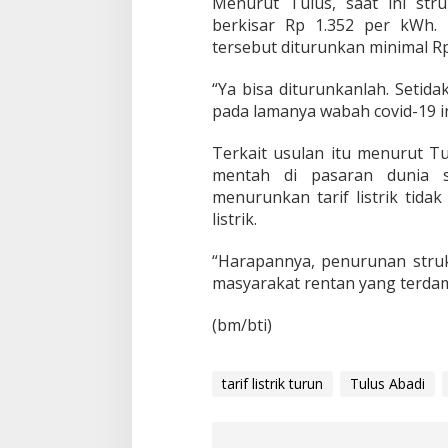
Menurut Tulus, saat ini stru
l
berkisar Rp 1.352 per kWh. 
k
a
tersebut diturunkan minimal R
n
T
“Ya bisa diturunkanlah. Setid
a
pada lamanya wabah covid-19 in
r
i
Terkait usulan itu menurut T
f
L
mentah di pasaran dunia 
i
menurunkan tarif listrik tid
s
listrik.
t
r
“Harapannya, penurunan struk
i
k
masyarakat rentan yang terdam
T
u
(bm/bti)
r
u
n
tarif listrik turun
Tulus Abadi