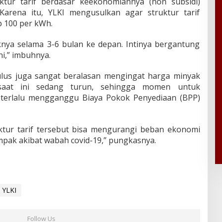
ktur tarif berdasar keekonomiannya (non subsidi)
Karena itu, YLKI mengusulkan agar struktur tarif
p 100 per kWh.
aknya selama 3-6 bulan ke depan. Intinya bergantung
i,” imbuhnya.
ulus juga sangat beralasan mengingat harga minyak
saat ini sedang turun, sehingga momen untuk
ak terlalu mengganggu Biaya Pokok Penyediaan (BPP)
tur tarif tersebut bisa mengurangi beban ekonomi
pak akibat wabah covid-19,” pungkasnya.
YLKI
Follow Us