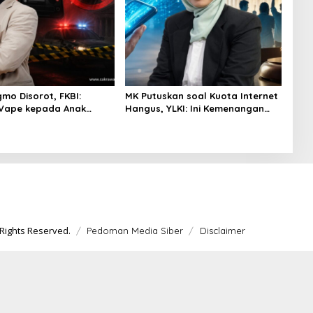
gmo Disorot, FKBI:
MK Putuskan soal Kuota Internet
 Vape kepada Anak
Hangus, YLKI: Ini Kemenangan
si Masuk Ranah Pidana
Konsumen
Rights Reserved.
Pedoman Media Siber
Disclaimer