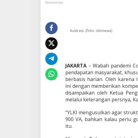
a
Ekonomika
n
B
e
b
a
ilustrasi. (foto: istimewa)
n
M
a
s
y
a
JAKARTA
– Wabah pandemi Cov
r
pendapatan masyarakat, khusu
a
berbasis harian. Oleh karena
k
a
ini dengan memberikan kompens
t
disampaikan oleh Ketua Peng
,
melalui keterangan persnya, Ka
Y
L
“YLKI mengusulkan agar struktu
K
I
900 VA, bahkan kalau perlu g
U
itu.
s
u