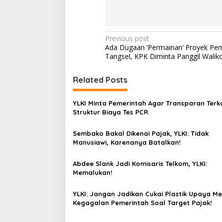
P
Previous post
Ada Dugaan ‘Permainan’ Proyek Pe
o
Tangsel, KPK Diminta Panggil Waliko
s
t
Related Posts
n
YLKI Minta Pemerintah Agar Transparan Terka
a
Struktur Biaya Tes PCR
v
Sembako Bakal Dikenai Pajak, YLKI: Tidak
i
Manusiawi, Karenanya Batalkan!
g
a
Abdee Slank Jadi Komisaris Telkom, YLKI:
Memalukan!
t
i
YLKI: Jangan Jadikan Cukai Plastik Upaya Me
Kegagalan Pemerintah Soal Target Pajak!
o
n