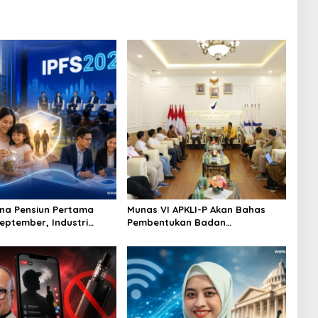
na Pensiun Pertama
Munas VI APKLI-P Akan Bahas
September, Industri
Pembentukan Badan
Ekosistem Pensiun
Perekonomian UMKM RI, Dinilai
jutan
Penting Hadapi Bonus Demografi