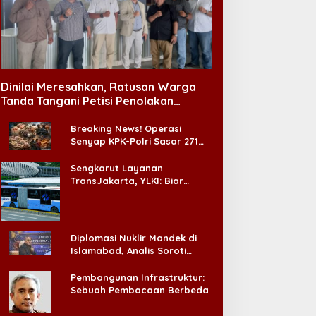
Dinilai Meresahkan, Ratusan Warga
Tanda Tangani Petisi Penolakan
Tempat Hiburan Malam di CitraLand
Breaking News! Operasi
Senyap KPK-Polri Sasar 271
Pabrik di Madura dan Akan
Ada ‘Badai Pemeriksaan’
Sengkarut Layanan
TransJakarta, YLKI: Biar
Cepat, Adakan Forum Dialog
Konsumen!
Diplomasi Nuklir Mandek di
Islamabad, Analis Soroti
Standar Ganda Washington
Pembangunan Infrastruktur:
Sebuah Pembacaan Berbeda