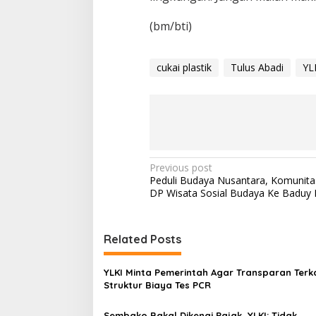
(bm/bti)
cukai plastik
Tulus Abadi
YL
P
Previous post
Peduli Budaya Nusantara, Komunit
o
DP Wisata Sosial Budaya Ke Baduy
s
t
Related Posts
n
a
YLKI Minta Pemerintah Agar Transparan Terka
v
Struktur Biaya Tes PCR
i
Sembako Bakal Dikenai Pajak, YLKI: Tidak