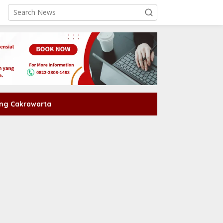
ng Cakrawarta