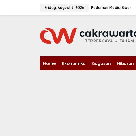
S
k
Friday, August 7, 2026
Pedoman Media Siber
i
p
t
o
c
o
n
t
e
n
Home
Ekonomika
Gagasan
Hiburan
t