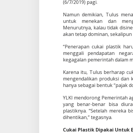
(6/7/2019) pagi.
i
n
t
Namun demikian, Tulus mena
a
untuk menekan dan menge
h
Menurutnya, kalau tidak disin
S
akan tetap dominan, sekalipun t
o
a
l
“Penerapan cukai plastik h
T
menggali pendapatan negara
a
kegagalan pemerintah dalam me
r
g
Karena itu, Tulus berharap cu
e
t
mengendalikan produksi dan k
P
hanya sebagai bentuk “pajak d
a
j
YLKI mendorong Pemerintah ag
a
yang benar-benar bisa diur
k
!
plastiknya. “Setelah mereka b
dihentikan,” tegasnya.
Cukai Plastik Dipakai Untuk 