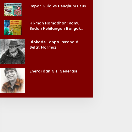
Impor Gula vs Penghuni Usus
Hikmah Ramadhan: Kamu
Sudah Kehilangan Banyak
Hal, Jangan Sampai
Kehilangan Diri Sendiri!
Blokade Tanpa Perang di
Selat Hormuz
Energi dan Gizi Generasi