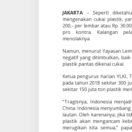
a
y
JAKARTA
– Seperti diketahu
a
M
mengenakan cukai plastik, ya
e
200,- per lembar atau Rp. 30.0
n
pro kontra. Kalangan pela
u
menolaknya.
t
u
p
Namun, menurut Yayasan Lem
i
negatif yang ditimbulkan, bai
K
plastik pantas dikenai cukai.
e
g
Ketua pengurus harian YLKI, 
a
g
pada tahun 2018 sekitar 300 jut
a
sekitar 150 juta ton plastik me
l
a
“Tragisnya, Indonesia menjad
n
China. Indonesia menyumbang 0
P
e
lautan. Oleh karenanya, jika 
m
plastik akan mengancam kebe
e
merugikan kita semua,” pap
r