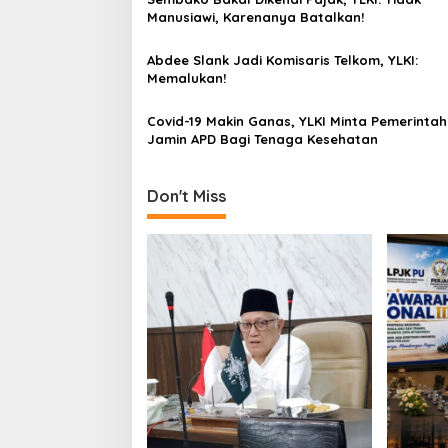
g
Manusiawi, Karenanya Batalkan!
a
Abdee Slank Jadi Komisaris Telkom, YLKI:
t
Memalukan!
i
Covid-19 Makin Ganas, YLKI Minta Pemerintah
o
Jamin APD Bagi Tenaga Kesehatan
n
Don't Miss