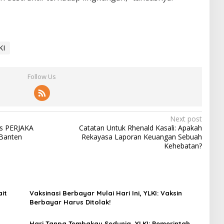
KI
Follow Us
Next post
as PERJAKA
Catatan Untuk Rhenald Kasali: Apakah
 Banten
Rekayasa Laporan Keuangan Sebuah
Kehebatan?
it
Vaksinasi Berbayar Mulai Hari Ini, YLKI: Vaksin
Berbayar Harus Ditolak!
Hari Tanpa Tembakau Sedunia, YLKI: Pemerintah