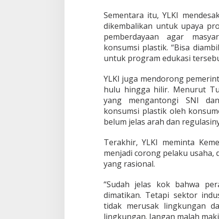
Sementara itu, YLKI mendesak
dikembalikan untuk upaya pro
pemberdayaan agar masyar
konsumsi plastik. “Bisa diambi
untuk program edukasi tersebu
YLKI juga mendorong pemerinta
hulu hingga hilir. Menurut T
yang mengantongi SNI dan 
konsumsi plastik oleh konsume
belum jelas arah dan regulasiny
Terakhir, YLKI meminta Kemen
menjadi corong pelaku usaha, 
yang rasional.
“Sudah jelas kok bahwa peran
dimatikan. Tetapi sektor ind
tidak merusak lingkungan 
lingkungan. Jangan malah makin