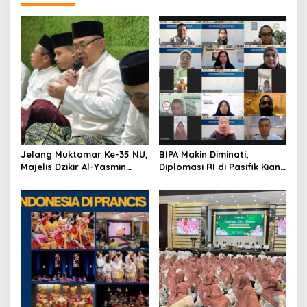
a
v
i
g
a
t
i
o
Jelang Muktamar Ke-35 NU,
BIPA Makin Diminati,
n
Majelis Dzikir Al-Yasmin
Diplomasi RI di Pasifik Kian
Gelar Doa Bersama untuk
Menguat
Persatuan Bangsa