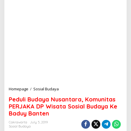
Homepage
/
Sosial Budaya
P
e
Peduli Budaya Nusantara, Komunitas
d
u
PERJAKA DP Wisata Sosial Budaya Ke
l
Baduy Banten
i
B
Cakrawarta
July 5, 2019
u
Sosial Budaya