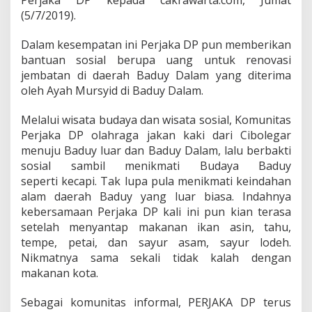
Perjaka DP kepada cakrawarta.com, Jumat
K
(5/7/2019).
e
B
a
Dalam kesempatan ini Perjaka DP pun memberikan
d
bantuan sosial berupa uang untuk renovasi
u
jembatan di daerah Baduy Dalam yang diterima
y
oleh Ayah Mursyid di Baduy Dalam.
B
a
n
Melalui wisata budaya dan wisata sosial, Komunitas
t
Perjaka DP olahraga jakan kaki dari Cibolegar
e
menuju Baduy luar dan Baduy Dalam, lalu berbakti
n
sosial sambil menikmati Budaya Baduy
seperti kecapi. Tak lupa pula menikmati keindahan
alam daerah Baduy yang luar biasa. Indahnya
kebersamaan Perjaka DP kali ini pun kian terasa
setelah menyantap makanan ikan asin, tahu,
tempe, petai, dan sayur asam, sayur lodeh.
Nikmatnya sama sekali tidak kalah dengan
makanan kota.
Sebagai komunitas informal, PERJAKA DP terus