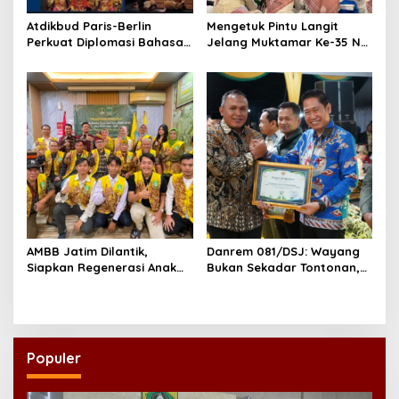
Atdikbud Paris-Berlin
Mengetuk Pintu Langit
Perkuat Diplomasi Bahasa
Jelang Muktamar Ke-35 NU,
Indonesia di Eropa
800 Nahdliyin Bermunajat
di Surabaya
AMBB Jatim Dilantik,
Danrem 081/DSJ: Wayang
Siapkan Regenerasi Anak
Bukan Sekadar Tontonan,
Muda Banjar di Perantauan
tetapi Juga Penjaga Nilai
Kebangsaan
Populer