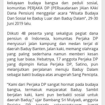
R
kekayaan budaya bangsa dan peduli sosial,
J
komunitas PERJAKA DP (PERsaudaraan JAlan KAki
A
Dana Pensiun) menggelar acara “Wisata Budaya
K
A
Dan Sosial ke Baduy Luar dan Baduy Dalam”, 29-30
D
Juni 2019 lalu.
P
W
Diikuti 48 peserta yang sekaligus pegiat dana
i
pensiun di Indonesia, komunitas Perjaka DP
s
a
menyusuri jalan kampung dan medan terjal di
t
daerah Baduy Banten. Jalan kaki, memang olahraga
a
yang paling sederhana namun memberi kesan
S
yang luar biasa. Hebatnya, 17 anggota Perjaka DP
o
yang dipimpin Ketua Perjaka DP, Satino, pun
s
i
melanjutkan perjalanan menuju Baduy Dalam
a
sebagai bakti budaya atas anugerah Sang Pencipta.
l
B
“Kami dari Perjaka DP sangat hormat pada budaya
u
bangsa, termasuk masyarakat Baduy. Sambil
d
a
berjalan kaki, kami pun berbakti sosial untuk
y
daerah Baduy,” ujar Bambang Sri Mulyadi, anggota
a