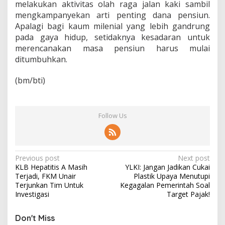
melakukan aktivitas olah raga jalan kaki sambil
mengkampanyekan arti penting dana pensiun.
Apalagi bagi kaum milenial yang lebih gandrung
pada gaya hidup, setidaknya kesadaran untuk
merencanakan masa pensiun harus mulai
ditumbuhkan.
(bm/bti)
Follow Us
P
Previous post
Next post
KLB Hepatitis A Masih
YLKI: Jangan Jadikan Cukai
o
Terjadi, FKM Unair
Plastik Upaya Menutupi
s
Terjunkan Tim Untuk
Kegagalan Pemerintah Soal
Investigasi
Target Pajak!
t
n
Don't Miss