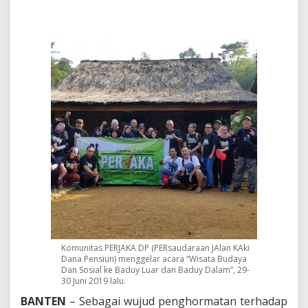
d
a
y
a
N
u
s
a
n
t
a
r
a
,
K
o
m
u
n
i
t
Komunitas PERJAKA DP (PERsaudaraan JAlan KAki
Dana Pensiun) menggelar acara “Wisata Budaya
a
Dan Sosial ke Baduy Luar dan Baduy Dalam”, 29-
s
30 Juni 2019 lalu.
P
E
BANTEN
– Sebagai wujud penghormatan terhadap