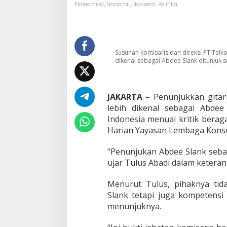
a
Ekonomika
,
Nasional
,
Nasional
,
Politika
n
k
J
a
d
Susunan komisaris dan direksi PT Telk
i
dikenal sebagai Abdee Slank ditunjuk s
K
o
m
i
JAKARTA
– Penunjukkan gitar
s
lebih dikenal sebagai Abde
a
Indonesia menuai kritik berag
r
Harian Yayasan Lembaga Konsu
i
s
T
“Penunjukan Abdee Slank seba
e
ujar Tulus Abadi dalam keteran
l
k
Menurut Tulus, pihaknya ti
o
Slank tetapi juga kompetensi
m
,
menunjuknya.
Y
L