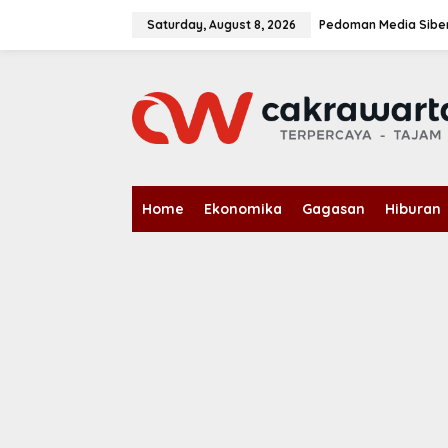
S
k
Saturday, August 8, 2026
Pedoman Media Sibe
i
p
t
o
c
o
n
t
e
n
Home
Ekonomika
Gagasan
Hiburan
t