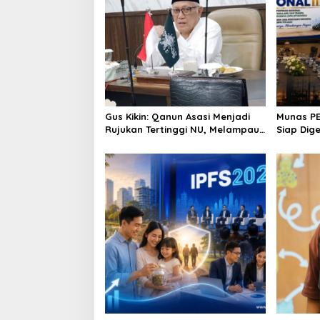
Gus Kikin: Qanun Asasi Menjadi
Munas PE
Rujukan Tertinggi NU, Melampaui
Siap Dig
AD/ART
hingga R