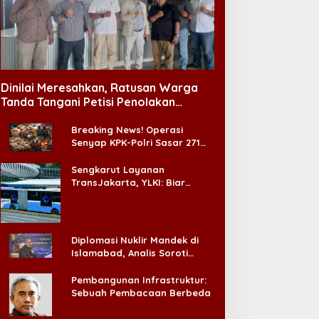
Dinilai Meresahkan, Ratusan Warga
Tanda Tangani Petisi Penolakan
Tempat Hiburan Malam di CitraLand
Breaking News! Operasi
Senyap KPK-Polri Sasar 271
Pabrik di Madura dan Akan
Ada ‘Badai Pemeriksaan’
Sengkarut Layanan
TransJakarta, YLKI: Biar
Cepat, Adakan Forum Dialog
Konsumen!
Diplomasi Nuklir Mandek di
Islamabad, Analis Soroti
Standar Ganda Washington
Pembangunan Infrastruktur:
Sebuah Pembacaan Berbeda