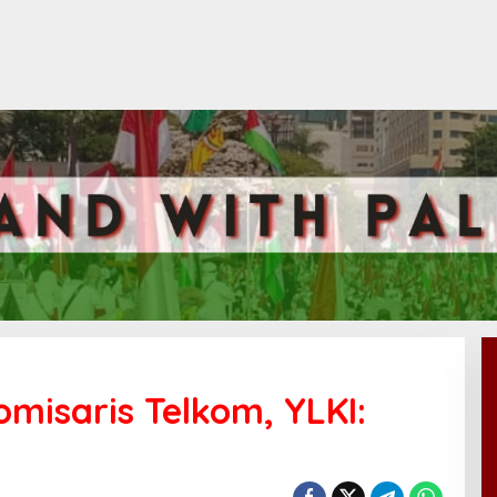
misaris Telkom, YLKI: