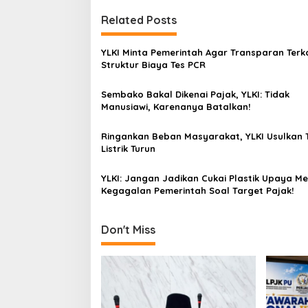
s
t
Related Posts
n
YLKI Minta Pemerintah Agar Transparan Terka
a
Struktur Biaya Tes PCR
v
Sembako Bakal Dikenai Pajak, YLKI: Tidak
i
Manusiawi, Karenanya Batalkan!
g
a
Ringankan Beban Masyarakat, YLKI Usulkan T
Listrik Turun
t
i
YLKI: Jangan Jadikan Cukai Plastik Upaya Me
Kegagalan Pemerintah Soal Target Pajak!
o
n
Don't Miss