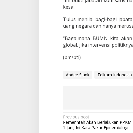
“Ini bukti jabatan komisaris 
K
kesal.
I
:
M
Tulus menilai bagi-bagi jabat
e
uang negara dan hanya merusak
m
a
“Bagaimana BUMN kita akan
l
global, jika intervensi politikn
u
k
a
(bm/bti)
n
!
Abdee Slank
Telkom Indonesia
P
Previous post
Pemerintah Akan Berlakukan PPKM 
o
1 Juni, Ini Kata Pakar Epidemiologi