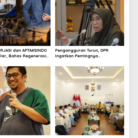
RJASI dan APTAKSINDO
Pengangguran Turun, DPR
elar, Bahas Regenerasi
Ingatkan Pentingnya
evisi AD/ART
Menciptakan Pekerjaan yang
Layak