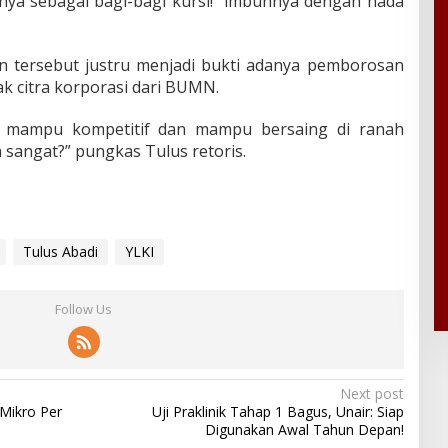
hanya sebagai bagi-bagi kursi!” imbuhnya dengan nada
an tersebut justru menjadi bukti adanya pemborosan
 citra korporasi dari BUMN.
 mampu kompetitif dan mampu bersaing di ranah
ya sangat?” pungkas Tulus retoris.
Tulus Abadi
YLKI
Follow Us
Next post
Mikro Per
Uji Praklinik Tahap 1 Bagus, Unair: Siap
Digunakan Awal Tahun Depan!