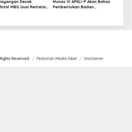
Bayangan Desak
Munas VI APKLI-P Akan Bahas
 Total MBG Usai Rentetan
Pembentukan Badan
an Massal
Perekonomian UMKM RI, Dinilai
Penting Hadapi Bonus Demografi
Rights Reserved.
Pedoman Media Siber
Disclaimer