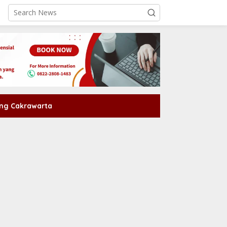
ng Cakrawarta