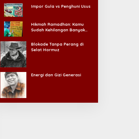
Impor Gula vs Penghuni Usus
Hikmah Ramadhan: Kamu
Sudah Kehilangan Banyak
Hal, Jangan Sampai
Kehilangan Diri Sendiri!
Blokade Tanpa Perang di
Selat Hormuz
Energi dan Gizi Generasi