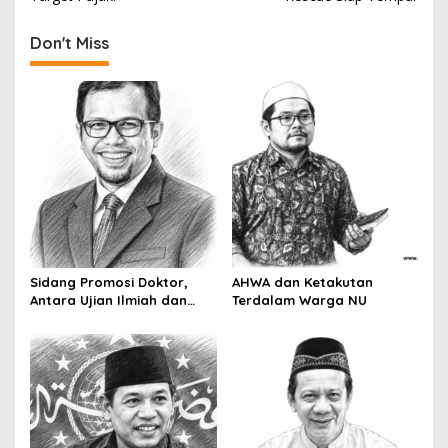
t
n
Don't Miss
a
v
i
g
a
t
i
o
Sidang Promosi Doktor,
AHWA dan Ketakutan
n
Antara Ujian Ilmiah dan
Terdalam Warga NU
Pesta Prestise