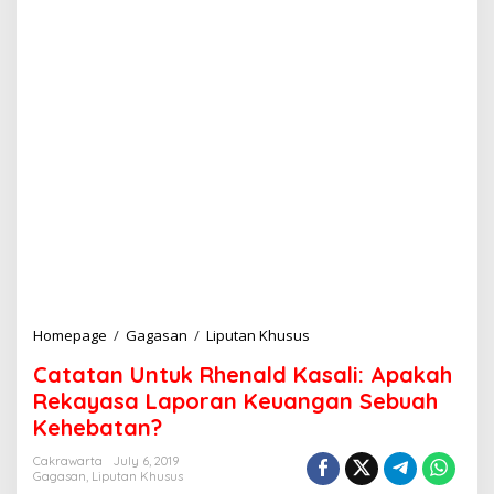
Homepage
/
Gagasan
/
Liputan Khusus
C
a
Catatan Untuk Rhenald Kasali: Apakah
t
a
Rekayasa Laporan Keuangan Sebuah
t
Kehebatan?
a
n
Cakrawarta
July 6, 2019
U
Gagasan
,
Liputan Khusus