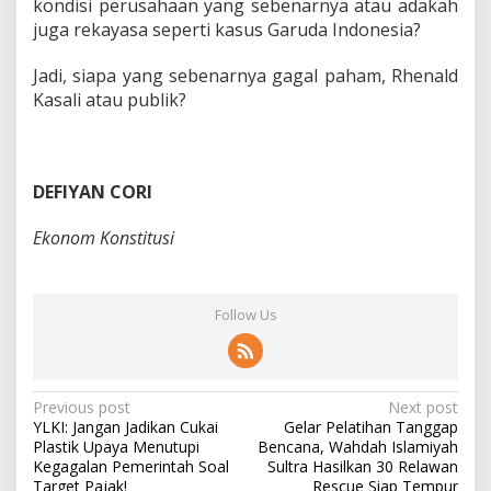
kondisi perusahaan yang sebenarnya atau adakah
juga rekayasa seperti kasus Garuda Indonesia?
Jadi, siapa yang sebenarnya gagal paham, Rhenald
Kasali atau publik?
DEFIYAN CORI
Ekonom Konstitusi
Follow Us
P
Previous post
Next post
YLKI: Jangan Jadikan Cukai
Gelar Pelatihan Tanggap
o
Plastik Upaya Menutupi
Bencana, Wahdah Islamiyah
s
Kegagalan Pemerintah Soal
Sultra Hasilkan 30 Relawan
Target Pajak!
Rescue Siap Tempur