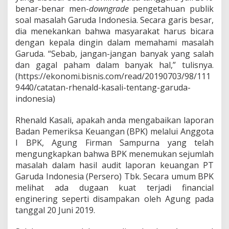
e
benar-benar men-
downgrade
pengetahuan publik
k
soal masalah Garuda Indonesia. Secara garis besar,
a
y
dia menekankan bahwa masyarakat harus bicara
a
dengan kepala dingin dalam memahami masalah
s
Garuda. “Sebab, jangan-jangan banyak yang salah
a
dan gagal paham dalam banyak hal,” tulisnya.
L
a
(https://ekonomi.bisnis.com/read/20190703/98/111
p
9440/catatan-rhenald-kasali-tentang-garuda-
o
indonesia)
r
a
Rhenald Kasali, apakah anda mengabaikan laporan
n
K
Badan Pemeriksa Keuangan (BPK) melalui Anggota
e
I BPK, Agung Firman Sampurna yang telah
u
mengungkapkan bahwa BPK menemukan sejumlah
a
masalah dalam hasil audit laporan keuangan PT
n
Garuda Indonesia (Persero) Tbk. Secara umum BPK
g
a
melihat ada dugaan kuat terjadi financial
n
enginering seperti disampakan oleh Agung pada
S
tanggal 20 Juni 2019.
e
b