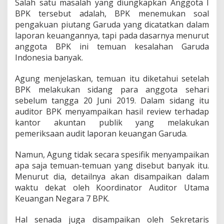
Salah satu masalah yang diungkapkan Anggota I
u
a
BPK tersebut adalah, BPK menemukan soal
h
pengakuan piutang Garuda yang dicatatkan dalam
K
laporan keuangannya, tapi pada dasarnya menurut
e
anggota BPK ini temuan kesalahan Garuda
h
e
Indonesia banyak.
b
a
Agung menjelaskan, temuan itu diketahui setelah
t
BPK melakukan sidang para anggota sehari
a
sebelum tangga 20 Juni 2019. Dalam sidang itu
n
?
auditor BPK menyampaikan hasil review terhadap
kantor akuntan publik yang melakukan
pemeriksaan audit laporan keuangan Garuda.
Namun, Agung tidak secara spesifik menyampaikan
apa saja temuan-temuan yang disebut banyak itu.
Menurut dia, detailnya akan disampaikan dalam
waktu dekat oleh Koordinator Auditor Utama
Keuangan Negara 7 BPK.
Hal senada juga disampaikan oleh Sekretaris