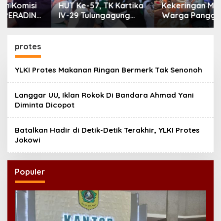
HUT Ke-57, TK Kartika
Kekeringan Melanda,
IV-29 Tulungagung
Warga Panggul
Perkuat Pendidikan
Terima 8.000 Liter Air
Karakter Anak
protes
YLKI Protes Makanan Ringan Bermerk Tak Senonoh
Langgar UU, Iklan Rokok Di Bandara Ahmad Yani
Diminta Dicopot
Batalkan Hadir di Detik-Detik Terakhir, YLKI Protes
Jokowi
Populer