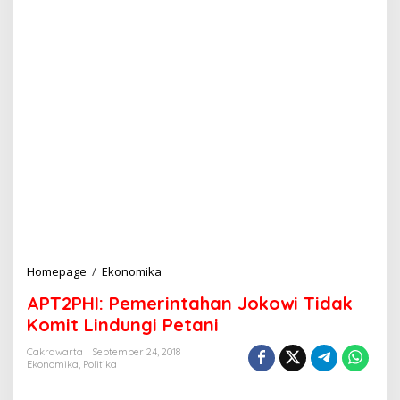
Homepage
/
Ekonomika
A
P
APT2PHI: Pemerintahan Jokowi Tidak
T
2
Komit Lindungi Petani
P
H
Cakrawarta
September 24, 2018
Ekonomika
,
Politika
I
: