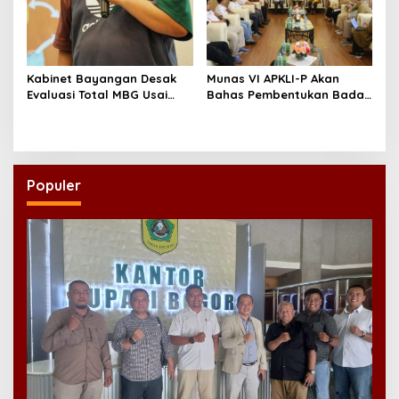
Kabinet Bayangan Desak
Munas VI APKLI-P Akan
Evaluasi Total MBG Usai
Bahas Pembentukan Badan
Rentetan Keracunan
Perekonomian UMKM RI,
Massal
Dinilai Penting Hadapi
Bonus Demografi
Populer