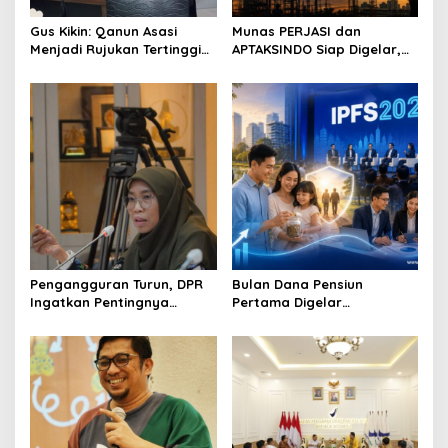
Gus Kikin: Qanun Asasi
Munas PERJASI dan
Menjadi Rujukan Tertinggi
APTAKSINDO Siap Digelar,
NU, Melampaui AD/ART
Bahas Regenerasi hingga
Revisi AD/ART
Pengangguran Turun, DPR
Bulan Dana Pensiun
Ingatkan Pentingnya
Pertama Digelar
Menciptakan Pekerjaan
September, Industri
yang Layak
Perkuat Ekosistem Pensiun
Berkelanjutan