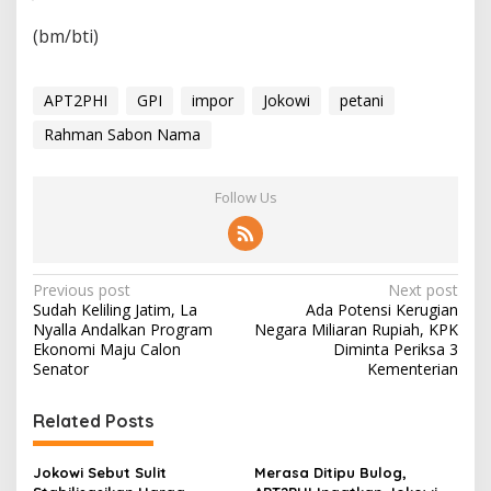
(bm/bti)
APT2PHI
GPI
impor
Jokowi
petani
Rahman Sabon Nama
Follow Us
P
Previous post
Next post
Sudah Keliling Jatim, La
Ada Potensi Kerugian
o
Nyalla Andalkan Program
Negara Miliaran Rupiah, KPK
s
Ekonomi Maju Calon
Diminta Periksa 3
Senator
Kementerian
t
n
Related Posts
a
v
Jokowi Sebut Sulit
Merasa Ditipu Bulog,