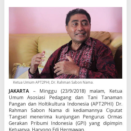
P
e
m
e
r
i
n
t
a
h
a
n
J
o
k
o
Ketua Umum APT2PHI, Dr. Rahman Sabon Nama.
w
i
JAKARTA
– Minggu (23/9/2018) malam, Ketua
T
Umum Asosiasi Pedagang dan Tani Tanaman
i
Pangan dan Holtikultura Indonesia (APT2PHI) Dr.
d
Rahman Sabon Nama di kediamannya Ciputat
a
k
Tangsel menerima kunjungan Pengurus Ormas
K
Gerakan Pribumi Indonesia (GPI) yang dipimpin
o
Ketuanya, Haryono Edi Hermawan.