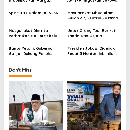
Stabilisasikan Harga
APT2PHI Ingatkan Jokowi
i
Gabah, APT2PHI: Tidak Sulit,
Akan Gagalnya Stabilisasi
g
Asal Ada Kemauan Serius!
Harga Beras Nasional
Spirit JHT Dalam UU SJSN
Masyarakat Mbua Alami
Susah Air, Ksatria Kostrad
a
Bilang: “Sumber Air Su
t
Dekat!”
Masyarakat Diminta
Untuk Orang Tua, Berikut
i
Perhatikan Hal Ini Sebelum
Tanda Dan Gejala
Membeli Obat
Gangguan Ginjal Akut Pada
o
Anak
Bantu Petani, Gubernur
Presiden Jokowi Didesak
n
Ganjar Dukung Penuh
Pecat 3 Menteri Ini, Inilah
Sistem “Tandhur” Bikinan
Alasannya
Gian dan Anindita
Don't Miss