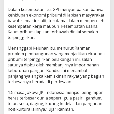
m
i
Dalam kesempatan itu, GPI menyampaikan bahwa
t
L
kehidupan ekonomi pribumi di lapisan masyarakat
i
bawah semakin sulit, terutama dalam memperoleh
n
kesempatan kerja maupun kesempatan usaha.
d
Kaum pribumi lapisan terbawah dinilai semakin
u
terpinggirkan.
n
g
i
Menanggapi keluhan itu, menurut Rahman
P
problem pembangunan yang menjadikan ekonomi
e
pribumi terpinggirkan belakangan ini, salah
t
satunya dipicu oleh membanjirnya impor bahan
a
n
kebutuhan pangan. Kondisi ini menambah
i
panjangnya angka kemiskinan rakyat yang bagian
terbesarnya berada di perdesaan.
“Di masa Jokowi-JK, Indonesia menjadi pengimpor
beras terbesar dunia seperti gula pasir, gandum,
telur, susu, daging, kacang kedelai dan panganan
holtikultura lainnya,” ujar Rahman.