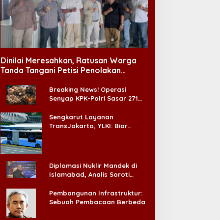
Dinilai Meresahkan, Ratusan Warga
Tanda Tangani Petisi Penolakan
Tempat Hiburan Malam di CitraLand
Breaking News! Operasi
Senyap KPK-Polri Sasar 271
Pabrik di Madura dan Akan
Ada ‘Badai Pemeriksaan’
Sengkarut Layanan
TransJakarta, YLKI: Biar
Cepat, Adakan Forum Dialog
Konsumen!
Diplomasi Nuklir Mandek di
Islamabad, Analis Soroti
Standar Ganda Washington
Pembangunan Infrastruktur:
Sebuah Pembacaan Berbeda