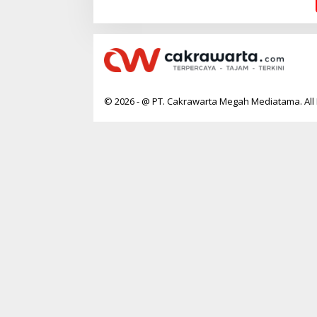
W
A
R
T
A
© 2026 - @ PT. Cakrawarta Megah Mediatama. All 