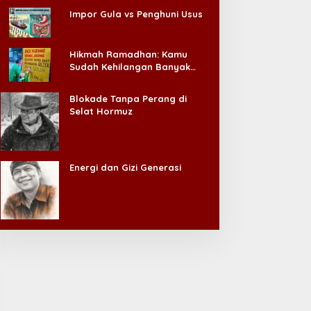
abak Pertama Final Piala
Ji Soo Muncul Lagi di
Impor Gula vs Penghuni Usus
residen Full Tegang, Skor
Filipina, Aktor yang Hilang
asih Imbang
dari Korea Kini Disambut
Ribuan Fans
Hikmah Ramadhan: Kamu
Sudah Kehilangan Banyak
Hal, Jangan Sampai
Kehilangan Diri Sendiri!
Blokade Tanpa Perang di
Selat Hormuz
Energi dan Gizi Generasi