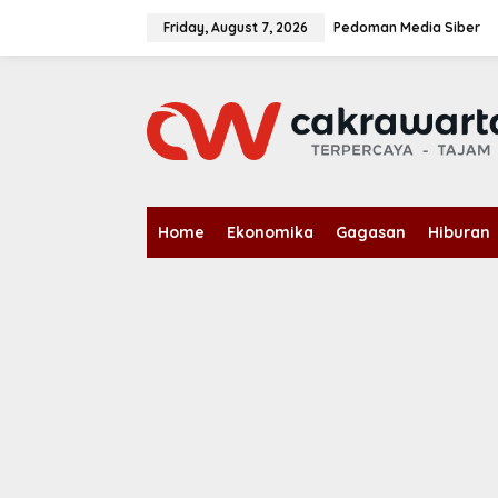
S
k
Friday, August 7, 2026
Pedoman Media Siber
i
p
t
o
c
o
n
t
e
n
Home
Ekonomika
Gagasan
Hiburan
t