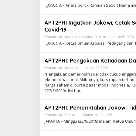
Y
T
JAKARTA – Analis politik Rahman Sabon Nama me
C
A
A
K
R
APT2PHI Ingatkan Jokowi, Cetak Sa
A
Covid-19
W
A
Ekonomika
,
Nasional
,
Nasional
,
Politika
|
April 30, 2020
B
R
Y
T
JAKARTA – Ketua Umum Asosiasi Pedagang dan
C
A
A
K
R
APT2PHI: Pengakuan Ketiadaan Dan
A
Ekonomika
,
Nasional
|
March 27, 2020
B
A
Y
“Pengakuan pemerintah soal tidak cukup angga
R
C
ekonomi nasional. Akibatnya, kurs rupiah terha
T
A
A
harga saham di bursa pasar modal Indonesia,” 
K
R
*27/3/2020) dini hari.
A
W
A
R
APT2PHI: Pemerintahan Jokowi Tid
T
A
Ekonomika
,
Politika
|
September 24, 2018
B
Y
JAKARTA – Minggu (23/9/2018) malam, Ketua Um
C
A
K
R