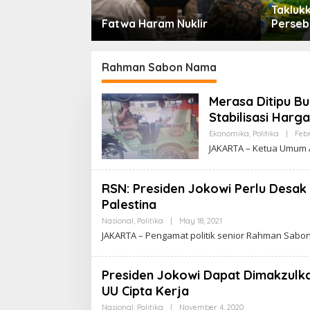
l Lagi di
Taklukk
or yang Hilang
Fatwa Haram Nuklir
Perseb
ini Disambut
Presid
Rahman Sabon Nama
Merasa Ditipu B
Stabilisasi Harg
Ekonomika
,
Politika
|
Febr
JAKARTA – Ketua Umum 
RSN: Presiden Jokowi Perlu Desa
Palestina
Nasional
,
Politika
|
May 18, 2021
B
Y
JAKARTA – Pengamat politik senior Rahman Sabo
C
A
K
R
Presiden Jokowi Dapat Dimakzulk
A
UU Cipta Kerja
W
A
Nasional
,
Politika
|
November 4, 2020
B
R