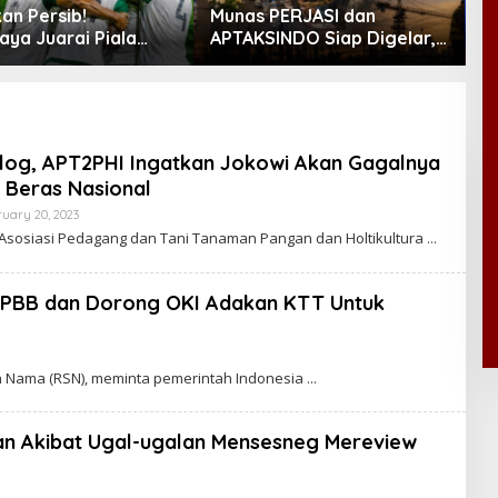
an Persib!
Munas PERJASI dan
B
aya Juarai Piala
APTAKSINDO Siap Digelar,
P
en 2026
Bahas Regenerasi hingga
M
Revisi AD/ART
ulog, APT2PHI Ingatkan Jokowi Akan Gagalnya
a Beras Nasional
uary 20, 2023
B
Y
Asosiasi Pedagang dan Tani Tanaman Pangan dan Holtikultura
C
A
K
R
k PBB dan Dorong OKI Adakan KTT Untuk
A
W
A
R
T
n Nama (RSN), meminta pemerintah Indonesia
A
an Akibat Ugal-ugalan Mensesneg Mereview