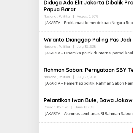
Diduga Ada Elit Jakarta Dibalik P
A
Papua Barat
W
A
Nasional
,
Politika
|
August 3, 2018
B
R
Y
T
JAKARTA – Proklamasi kemerdekaan Negara Repu
C
A
A
K
R
Wiranto Dianggap Paling Pas Jad
A
W
Nasional
,
Politika
|
July 30, 2018
B
A
Y
JAKARTA – Dinamika politik di internal parpol koa
R
C
T
A
A
K
R
Rahman Sabon: Pernyataan SBY Te
A
W
Nasional
,
Politika
|
July 27, 2018
B
A
Y
JAKARTA – Pemerhati politik, Rahman Sabon Nama
R
C
T
A
A
K
R
Pelantikan Iwan Bule, Bawa Jokowi
A
W
Daerah
,
Politika
|
June 18, 2018
B
A
Y
JAKARTA – Alumnus Lemhanas RI Rahman Sabon 
R
C
T
A
A
K
R
A