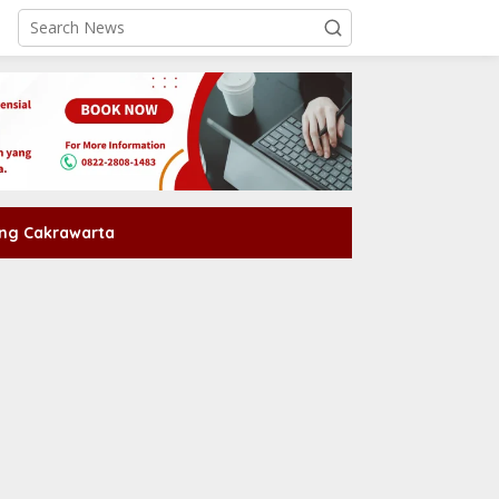
ng Cakrawarta