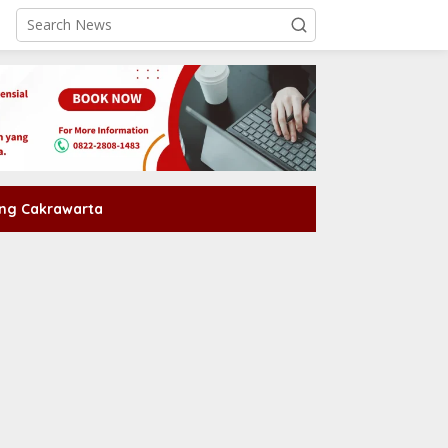
ng Cakrawarta