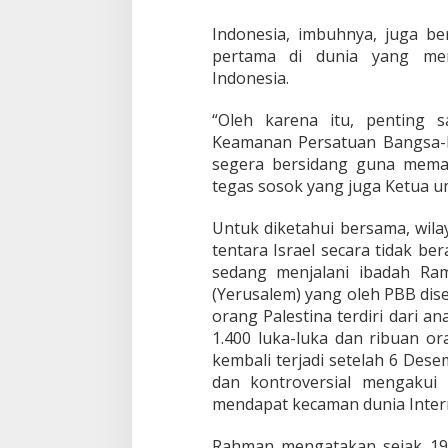
P
a
Indonesia, imbuhnya, juga ber
l
pertama di dunia yang me
e
Indonesia.
s
t
“Oleh karena itu, penting 
i
n
Keamanan Persatuan Bangsa-B
a
segera bersidang guna memas
tegas sosok yang juga Ketua u
Untuk diketahui bersama, wila
tentara Israel secara tidak 
sedang menjalani ibadah Ra
(Yerusalem) yang oleh PBB dise
orang Palestina terdiri dari 
1.400 luka-luka dan ribuan or
kembali terjadi setelah 6 Des
dan kontroversial mengakui
mendapat kecaman dunia Inter
Rahman mengatakan sejak 19