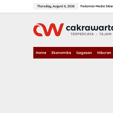
S
k
Thursday, August 6, 2026
Pedoman Media Sibe
i
p
t
o
c
o
n
t
e
n
Home
Ekonomika
Gagasan
Hiburan
t