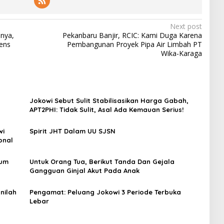
Next post
nnya,
Pekanbaru Banjir, RCIC: Kami Duga Karena
tens
Pembangunan Proyek Pipa Air Limbah PT
Wika-Karaga
Jokowi Sebut Sulit Stabilisasikan Harga Gabah,
APT2PHI: Tidak Sulit, Asal Ada Kemauan Serius!
wi
Spirit JHT Dalam UU SJSN
onal
lum
Untuk Orang Tua, Berikut Tanda Dan Gejala
Gangguan Ginjal Akut Pada Anak
Inilah
Pengamat: Peluang Jokowi 3 Periode Terbuka
Lebar