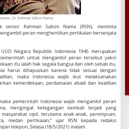
 senior, Dr. Rahman Sabon Nama.
ik senior Rahman Sabon Nama (RSN), meminta
mengambil peran menghentikan pertikaian bersenjata
UUD Negara Republik Indonesia 1945 merupakan
 pemerintah untuk mengambil peran tersebut yakni
an itu ialah hak segala bangsa dan oleh sebab itu,
nia harus dihapuskan karena tidak sesuai dengan
adilan, maka Indonesia wajib ikut melaksanakan
arkan kemerdekaan, perdamaian abadi dan keadilan
u, maka pemerintah Indonesia wajib mengambil peran
ina, mengingat ketegangan kembali terjadi yang
masyarakat sipil, terutama anak-anak, perempuan,
a, medan pertikaian,” ujar RSN kepada redaksi
gan telepon, Selasa (18/5/2021) malam.