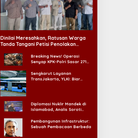
Dinilai Meresahkan, Ratusan Warga
Tanda Tangani Petisi Penolakan
Tempat Hiburan Malam di CitraLand
Breaking News! Operasi
Senyap KPK-Polri Sasar 271
Pabrik di Madura dan Akan
Ada ‘Badai Pemeriksaan’
Sengkarut Layanan
TransJakarta, YLKI: Biar
Cepat, Adakan Forum Dialog
Konsumen!
Diplomasi Nuklir Mandek di
Islamabad, Analis Soroti
Standar Ganda Washington
Pembangunan Infrastruktur:
Sebuah Pembacaan Berbeda