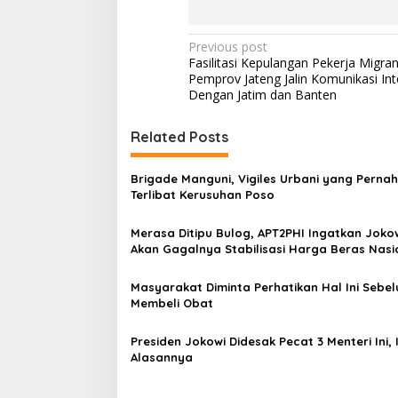
P
Previous post
Fasilitasi Kepulangan Pekerja Migra
o
Pemprov Jateng Jalin Komunikasi In
s
Dengan Jatim dan Banten
t
Related Posts
n
a
Brigade Manguni, Vigiles Urbani yang Pernah
v
Terlibat Kerusuhan Poso
i
Merasa Ditipu Bulog, APT2PHI Ingatkan Joko
g
Akan Gagalnya Stabilisasi Harga Beras Nasi
a
Masyarakat Diminta Perhatikan Hal Ini Sebe
t
Membeli Obat
i
Presiden Jokowi Didesak Pecat 3 Menteri Ini, 
o
Alasannya
n