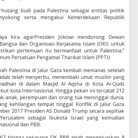
hutang budi pada Palestina sebagai entitas politik
nyokong serta mengakui Kemerdekaan Republik
saya kira agarPresiden Jokowi mendorong Dewan
angsa dan Organisasi Kerjasama Islam (OKI) untuk
tikan pertemuan itu bermanfaat untuk Palestina,”
mum Persatuan Pengamal Tharikat Islam (PPTI)
yah Palestina di Jalur Gaza kembali memanas setelah
beradab telah menyerbu, menembaki umat muslim yang
madhan di dalam Masjid Al Aqsha di Kota Al-Quds
but kota Internasional. Hingga pekan ini tercatat 212
anak-anak, perempuan dan orang tua meninggal dunia,
ang kehilangan tempat tinggal. Konflik di Jalur Gaza
ember 2017 Presiden AS Donald Trump secara sepihak
 Yerusalem sebagai Ibukota Israel yang kemudian
nasional dan PBB.
67 hingga sekarang DK PBB telah mengeluarkan 9