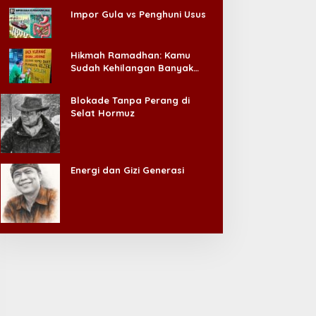
Impor Gula vs Penghuni Usus
Hikmah Ramadhan: Kamu
Sudah Kehilangan Banyak
Hal, Jangan Sampai
Kehilangan Diri Sendiri!
Blokade Tanpa Perang di
Selat Hormuz
Energi dan Gizi Generasi