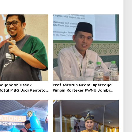
Bayangan Desak
Prof Asrorun Ni’am Dipercaya
 Total MBG Usai Rentetan
Pimpin Karteker PWNU Jambi,
an Massal
Dinilai Simbol Regenerasi
Kepemimpinan NU