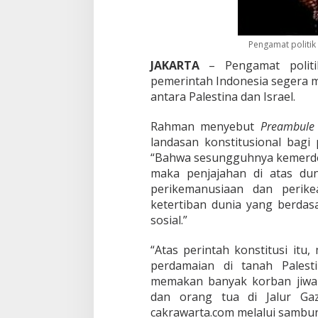
a
n
D
o
Pengamat politik
r
JAKARTA
– Pengamat polit
o
pemerintah Indonesia segera 
n
antara Palestina dan Israel.
g
O
K
Rahman menyebut
Preambule
I
landasan konstitusional bagi
A
“Bahwa sesungguhnya kemerdeka
d
maka penjajahan di atas du
a
k
perikemanusiaan dan perike
a
ketertiban dunia yang berdas
n
sosial.”
K
T
“Atas perintah konstitusi it
T
U
perdamaian di tanah Palest
n
memakan banyak korban jiwa 
t
dan orang tua di Jalur Gaz
u
cakrawarta.com melalui sambun
k